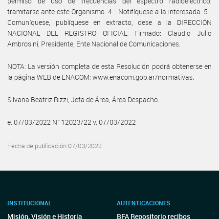
permiso de uso de frecuencias del espectro radioeléctrico,
tramitarse ante este Organismo. 4 - Notifíquese a la interesada. 5 -
Comuníquese, publíquese en extracto, dese a la DIRECCIÓN
NACIONAL DEL REGISTRO OFICIAL. Firmado: Claudio Julio
Ambrosini, Presidente, Ente Nacional de Comunicaciones.
NOTA: La versión completa de esta Resolución podrá obtenerse en
la página WEB de ENACOM: www.enacom.gob.ar/normativas.
Silvana Beatriz Rizzi, Jefa de Área, Área Despacho.
e. 07/03/2022 N° 12023/22 v. 07/03/2022
Fecha de publicación 07/03/2022
INSTITUCIONAL
AUTENTICACIONES
Misión, Visión e Historia
BFA Repositorio recibos