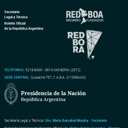
Secretaría
Legal y Técnica
Boletín Oficial
de la República Argentina
TELÉFONOS:
5218-8400 - 0810-345-BORA (2672)
SEDE CENTRAL:
Suipacha 767, C.A.B.A. (C1008AAO)
Secretaría Legal y Técnica |
Dra. María Ibarzabal Murphy - Secretaria
Dirección Nacional del Registro Oficial |
Dr. Walter Rubén Gonzalez - Director