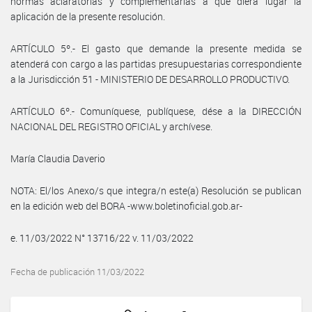
normas aclaratorias y complementarias a que diera lugar la
aplicación de la presente resolución.
ARTÍCULO 5º.- El gasto que demande la presente medida se
atenderá con cargo a las partidas presupuestarias correspondiente
a la Jurisdicción 51 - MINISTERIO DE DESARROLLO PRODUCTIVO.
ARTÍCULO 6º.- Comuníquese, publíquese, dése a la DIRECCIÓN
NACIONAL DEL REGISTRO OFICIAL y archívese.
María Claudia Daverio
NOTA: El/los Anexo/s que integra/n este(a) Resolución se publican
en la edición web del BORA -www.boletinoficial.gob.ar-
e. 11/03/2022 N° 13716/22 v. 11/03/2022
Fecha de publicación 11/03/2022