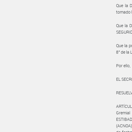
Que la D
tomado l
Que la 
SEGURIDA
Que la p
8° de la
Por ello,
EL SECR
RESUELV
ARTÍCULO
Gremia
ESTIBA
(ACNOA)