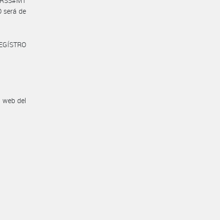
NCRSS#MT
O será de
REGÍSTRO
n web del