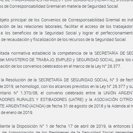
s de Corresponsabilidad Gremial en materia de Seguridad Social.
bjeto principal de los Convenios de Corresponsabilidad Gremial es ind
ación de las relaciones laborales, facilitar el acceso de los trabajado
 a los beneficios de la Seguridad Social y lograr el perfeccionamien
de recaudación y fiscalización de los recursos de la Seguridad Social.
citada normativa estableció la competencia de la SECRETARÍA DE S
del MINISTERIO DE TRABAJO, EMPLEO y SEGURIDAD SOCIAL, para los 
ción de los convenios celebrados en el marco de la Ley N° 26.377.
 la Resolución de la SECRETARÍA DE SEGURIDAD SOCIAL N° 3 de fec
de 2019, se homologó, con los alcances previstos en la Ley N° 26.377 y s
ntario N° 1.370/08, el convenio celebrado entre la UNIÓN ARGE
ADORES RURALES Y ESTIBADORES (UATRE) y la ASOCIACIÓN CITRÍC
E ARGENTINO (ACNOA) de fecha 31 de agosto de 2018 y la Adenda al 
 de enero de 2019.
ante la Disposición N° 1 de fecha 17 de abril de 2019, la entonces 
l de Armonización de los Regímenes de la Seguridad Social dependien