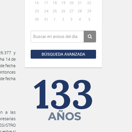
16
17
18
19
20
21
22
23
24
25
26
27
28
29
30
31
1
2
3
4
5
26.377 y
BÚSQUEDA AVANZADA
cha 14 de
 de fecha
 entonces
 de fecha
on a las
presarias
 REGISTRO
entre sí