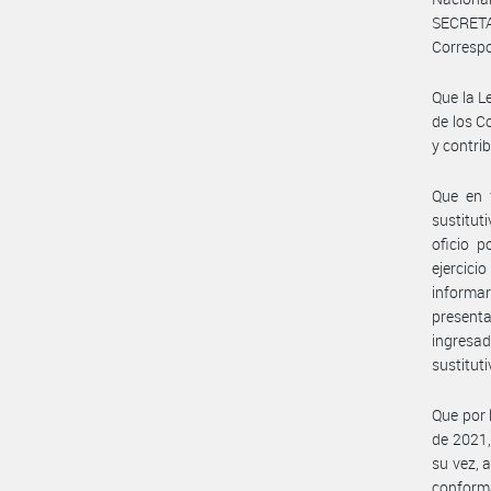
SECRETA
Correspo
Que la L
de los C
y contri
Que en f
sustitut
oficio p
ejercic
informa
presenta
ingresad
sustituti
Que por 
de 2021,
su vez, 
conform