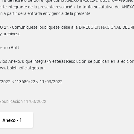
a 18 de febrero de 2019, que como ANEXO IF-2022-21805210-APN-D
rte integrante de la presente resolución. La tarifa sustitutiva del ANEX
n a partir de la entrada en vigencia de la presente.
O 2°. - Comuníquese, publíquese, dése a la DIRECCIÓN NACIONAL DEL 
y archívese.
lermo Bulit
/los Anexo/s que integra/n este(a) Resolución se publican en la edició
w.boletinoficial.gob.ar-
3/2022 N° 13689/22 v. 11/03/2022
e publicación 11/03/2022
Anexo - 1