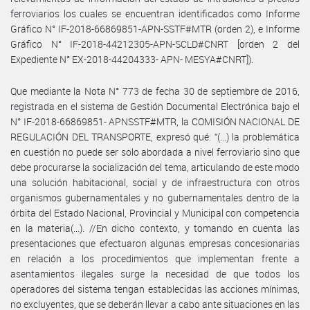
ferroviarios los cuales se encuentran identificados como Informe
Gráfico N° IF-2018-66869851-APN-SSTF#MTR (orden 2), e Informe
Gráfico N° IF-2018-44212305-APN-SCLD#CNRT [orden 2 del
Expediente N° EX-2018-44204333- APN- MESYA#CNRT]).
Que mediante la Nota N° 773 de fecha 30 de septiembre de 2016,
registrada en el sistema de Gestión Documental Electrónica bajo el
N° IF-2018-66869851- APNSSTF#MTR, la COMISIÓN NACIONAL DE
REGULACIÓN DEL TRANSPORTE, expresó qué: “(...) la problemática
en cuestión no puede ser solo abordada a nivel ferroviario sino que
debe procurarse la socialización del tema, articulando de este modo
una solución habitacional, social y de infraestructura con otros
organismos gubernamentales y no gubernamentales dentro de la
órbita del Estado Nacional, Provincial y Municipal con competencia
en la materia(...). //En dicho contexto, y tomando en cuenta las
presentaciones que efectuaron algunas empresas concesionarias
en relación a los procedimientos que implementan frente a
asentamientos ilegales surge la necesidad de que todos los
operadores del sistema tengan establecidas las acciones mínimas,
no excluyentes, que se deberán llevar a cabo ante situaciones en las