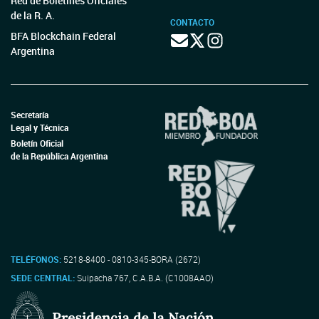
Red de Boletines Oficiales
de la R. A.
CONTACTO
BFA Blockchain Federal
Argentina
Secretaría
Legal y Técnica
Boletín Oficial
de la República Argentina
TELÉFONOS:
5218-8400 - 0810-345-BORA (2672)
SEDE CENTRAL:
Suipacha 767, C.A.B.A. (C1008AAO)