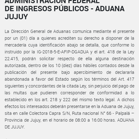
ADMINISTRACIÓN FEDERAL
DE INGRESOS PÚBLICOS - ADUANA
JUJUY
La Dirección General de Aduanas comunica mediante el presente
por un (01) día a quienes acrediten su derecho a disponer de la
mercadería cuya identificación abajo se detalla, que conforme lo
instruido por la IG-2018-5-E-AFIP-DGADUA y el art. 418 de la Ley
22.415, podrán solicitar respecto de ella alguna destinación
autorizada, dentro de los 10 (diez) días hábiles contados desde la
publicación del presente bajo apercibimiento de declararla
abandonada a favor del Estado según los términos del Art. 417
siguientes y concordantes de la citada Ley, sin perjuicio del pago de
las multas que pudieren corresponder de conformidad a lo
establecido en los art. 218 y 222 del mismo texto legal. A dichos
efectos los interesados deberán presentarse en la Aduana de Jujuy,
sita en calle Colectora Capra S/N, Ruta nacional N° 66 - Palpalá –
Provincia de Jujuy, en el horario de 08:00 a 16:00 horas. ADUANA
DE JUJUY.