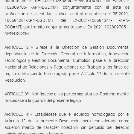
obrante en el RE-2021-102808542-APN-DGD#MT del EX-2021-
102809705- -APN-DGD#MT conjuntamente con el acta de
ratificación de la entidad sindical central obrante en el RE-2021-
106694291-APN-DGD#MT del EX-2021-106694341- -APN-
DGD#MT, que tramita conjuntamente con el EX-2021-102809705- -
APN-DGD#MT.
ARTÍCULO 2º.- Gírese a la Dirección de Gestión Documental
dependiente de la Dirección General de Informática, Innovación
Tecnológica y Gestión Documental. Cumplido, pase a la Dirección
Nacional de Relaciones y Regulaciones del Trabajo a los fines del
registro del acuerdo homologado por el Artículo 1º de la presente
Resolución.
ARTÍCULO 3º.- Notifíquese a las partes signatarias. Posteriormente,
procédase a la guarda del presente legajo.
ARTÍCULO 4°.- Establécese que el acuerdo homologado por el
Artículo 1° de la presente Resolución, será considerado como
acuerdo marco de carácter colectivo, sin perjuicio del derecho
individual del personal afectado.