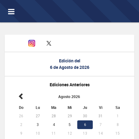
Toggle
navigation
Edición del
6 de Agosto de 2026
Ediciones Anteriores
Agosto 2026
Do
Lu
Ma
Mi
Ju
Vi
Sa
26
27
28
29
30
31
1
2
3
4
5
6
7
8
9
10
11
12
13
14
15