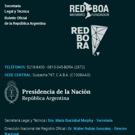
Secretaría
Legal y Técnica
Boletín Oficial
de la República Argentina
TELÉFONOS:
5218-8400 - 0810-345-BORA (2672)
SEDE CENTRAL:
Suipacha 767, C.A.B.A. (C1008AAO)
Secretaría Legal y Técnica |
Dra. María Ibarzabal Murphy - Secretaria
Dirección Nacional del Registro Oficial |
Dr. Walter Rubén Gonzalez - Director
Nacional