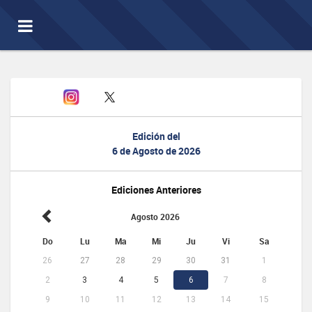
Toggle
navigation
Edición del
6 de Agosto de 2026
Ediciones Anteriores
Agosto 2026
Do
Lu
Ma
Mi
Ju
Vi
Sa
26
27
28
29
30
31
1
2
3
4
5
6
7
8
9
10
11
12
13
14
15