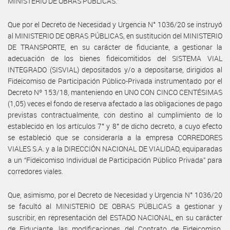
MINISTERIO DE OBRAS PÚBLICAS.
Que por el Decreto de Necesidad y Urgencia N° 1036/20 se instruyó
al MINISTERIO DE OBRAS PÚBLICAS, en sustitución del MINISTERIO
DE TRANSPORTE, en su carácter de fiduciante, a gestionar la
adecuación de los bienes fideicomitidos del SISTEMA VIAL
INTEGRADO (SISVIAL) depositados y/o a depositarse, dirigidos al
Fideicomiso de Participación Público-Privada instrumentado por el
Decreto Nº 153/18, manteniendo en UNO CON CINCO CENTÉSIMAS
(1,05) veces el fondo de reserva afectado a las obligaciones de pago
previstas contractualmente, con destino al cumplimiento de lo
establecido en los artículos 7° y 8° de dicho decreto, a cuyo efecto
se estableció que se consideraría a la empresa CORREDORES
VIALES S.A. y a la DIRECCIÓN NACIONAL DE VIALIDAD, equiparadas
a un “Fideicomiso Individual de Participación Público Privada” para
corredores viales.
Que, asimismo, por el Decreto de Necesidad y Urgencia N° 1036/20
se facultó al MINISTERIO DE OBRAS PÚBLICAS a gestionar y
suscribir, en representación del ESTADO NACIONAL, en su carácter
de Fiduciante, las modificaciones del Contrato de Fideicomiso,