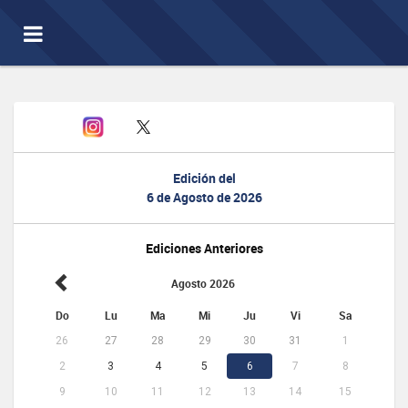
Toggle
navigation
Edición del
6 de Agosto de 2026
Ediciones Anteriores
Agosto 2026
Do
Lu
Ma
Mi
Ju
Vi
Sa
26
27
28
29
30
31
1
2
3
4
5
6
7
8
9
10
11
12
13
14
15