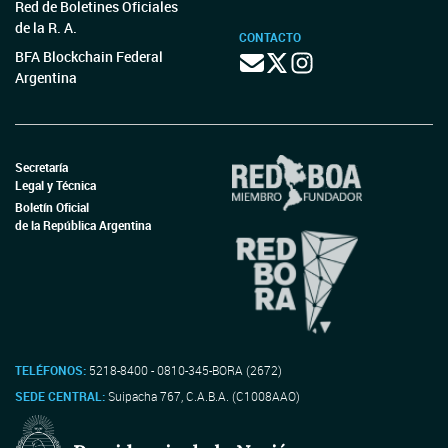
Red de Boletines Oficiales
de la R. A.
CONTACTO
BFA Blockchain Federal
Argentina
Secretaría
Legal y Técnica
Boletín Oficial
de la República Argentina
TELÉFONOS:
5218-8400 - 0810-345-BORA (2672)
SEDE CENTRAL:
Suipacha 767, C.A.B.A. (C1008AAO)