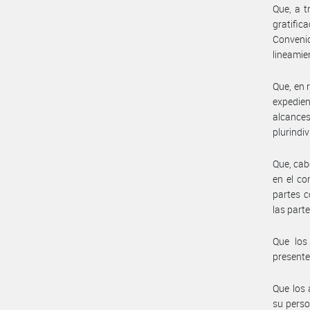
Que, a t
gratific
Conveni
lineamie
Que, en 
expedien
alcance
plurindiv
Que, cab
en el co
partes c
las part
Que los 
presente
Que los 
su perso