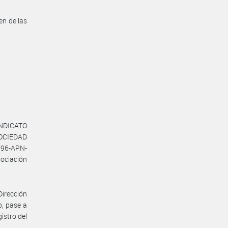
en de las
SINDICATO
SOCIEDAD
396-APN-
gociación
Dirección
o, pase a
istro del