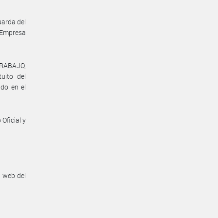
uarda del
 Empresa
TRABAJO,
uito del
ido en el
Oficial y
n web del