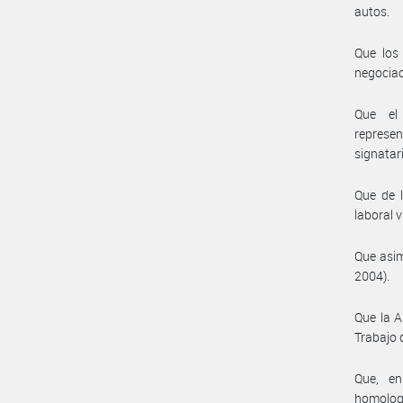
autos.
Que los
negociaci
Que el 
represe
signatar
Que de l
laboral v
Que asim
2004).
Que la A
Trabajo 
Que, en
homolog