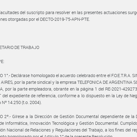
facultades del suscripto para resolver en las presentes actuaciones surg
iones otorgadas por el DECTO-2019-75-APN-PTE.
ETARIO DE TRABAJO
E:
 1°.- Declárase homologado el acuerdo celebrado entre el F.O.E.T.R.A. 
AIRES, por la parte sindical y la empresa TELEFONICA DE ARGENTINA 
, por la parte empleadora, obrante en la página 1 del RE-2021-42927
el expediente de referencia, conforme a lo dispuesto en la Ley de Ne
 Nº 14.250 (t.o. 2004).
 2º.- Gírese a la Dirección de Gestión Documental dependiente de la 
de Informática, Innovación Tecnológica y Gestión Documental. Cumplid
ción Nacional de Relaciones y Regulaciones del Trabajo, a los fines del reg
nto homologado por el Artículo 1° de la presente Resolución.