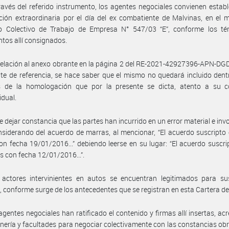
ravés del referido instrumento, los agentes negociales convienen estab
ación extraordinaria por el día del ex combatiente de Malvinas, en el 
o Colectivo de Trabajo de Empresa N° 547/03 “E”, conforme los té
ntos allí consignados.
relación al anexo obrante en la página 2 del RE-2021-42927396-APN-D
te de referencia, se hace saber que el mismo no quedará incluido dent
s de la homologación que por la presente se dicta, atento a su c
idual.
e dejar constancia que las partes han incurrido en un error material e invo
nsiderando del acuerdo de marras, al mencionar, “El acuerdo suscripto 
on fecha 19/01/2016...” debiendo leerse en su lugar: “El acuerdo suscri
es con fecha 12/01/2016...”.
actores intervinientes en autos se encuentran legitimados para susc
, conforme surge de los antecedentes que se registran en esta Cartera d
agentes negociales han ratificado el contenido y firmas allí insertas, ac
nería y facultades para negociar colectivamente con las constancias ob