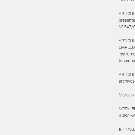
ARTÍCULO
present
N° 547/0
ARTÍCUL
EMPLEO 
instrume
tercer pá
ARTÍCULO
archíves
Marcelo 
NOTA: El
BORA -ww
e. 17/0