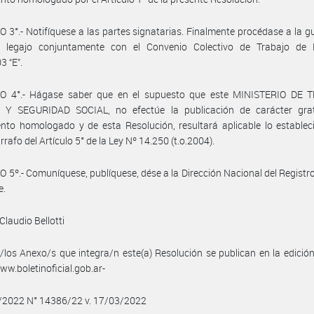
 3°.- Notifíquese a las partes signatarias. Finalmente procédase a la g
e legajo conjuntamente con el Convenio Colectivo de Trabajo de
3 “E”.
O 4°.- Hágase saber que en el supuesto que este MINISTERIO DE 
Y SEGURIDAD SOCIAL, no efectúe la publicación de carácter grat
nto homologado y de esta Resolución, resultará aplicable lo establec
rrafo del Artículo 5° de la Ley Nº 14.250 (t.o.2004).
 5º.- Comuníquese, publíquese, dése a la Dirección Nacional del Registro 
e.
Claudio Bellotti
/los Anexo/s que integra/n este(a) Resolución se publican en la edició
w.boletinoficial.gob.ar-
3/2022 N° 14386/22 v. 17/03/2022