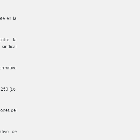
te en la
entre la
sindical
normativa
250 (t.o.
iones del
ativo de