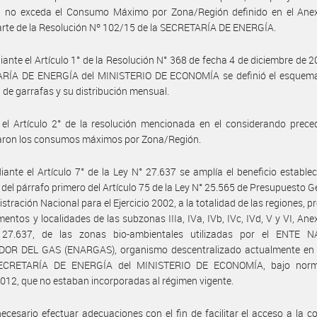
d no exceda el Consumo Máximo por Zona/Región definido en el Anex
rte de la Resolución Nº 102/15 de la SECRETARÍA DE ENERGÍA.
ante el Artículo 1° de la Resolución N° 368 de fecha 4 de diciembre de 2
RÍA DE ENERGÍA del MINISTERIO DE ECONOMÍA se definió el esquema
 de garrafas y su distribución mensual.
el Artículo 2° de la resolución mencionada en el considerando prece
zaron los consumos máximos por Zona/Región.
ante el Artículo 7° de la Ley N° 27.637 se amplía el beneficio establec
 del párrafo primero del Artículo 75 de la Ley N° 25.565 de Presupuesto G
stración Nacional para el Ejercicio 2002, a la totalidad de las regiones, p
entos y localidades de las subzonas IIIa, IVa, IVb, IVc, IVd, V y VI, Anex
27.637, de las zonas bio-ambientales utilizadas por el ENTE 
OR DEL GAS (ENARGAS), organismo descentralizado actualmente en l
SECRETARÍA DE ENERGÍA del MINISTERIO DE ECONOMÍA, bajo nor
12, que no estaban incorporadas al régimen vigente.
ecesario efectuar adecuaciones con el fin de facilitar el acceso a la 