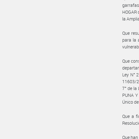
garrafa
HOGAR qu
la Ampli
Que resu
para la 
vulnerabi
Que cons
departam
Ley N° 2
11603/20
7° de l
PUNA Y 
Único de
Que a fi
Resoluc
Que han 