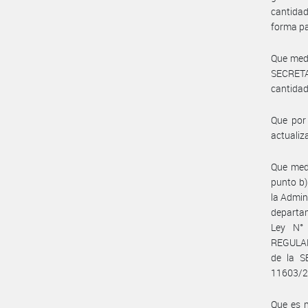
cantida
forma pa
Que medi
SECRETA
cantidad
Que por 
actuali
Que medi
punto b)
la Admini
departam
Ley N° 
REGULAD
de la 
11603/20
Que es n