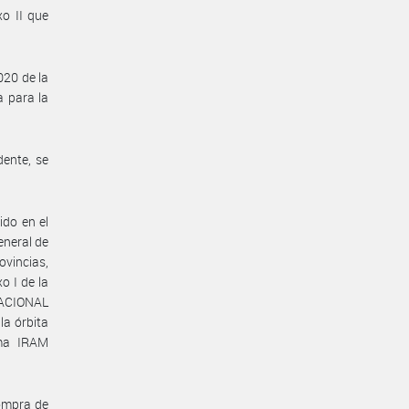
o II que
020 de la
 para la
dente, se
ido en el
eneral de
rovincias,
o I de la
NACIONAL
a órbita
ma IRAM
compra de