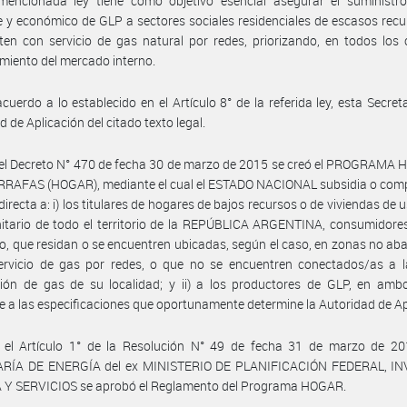
mencionada ley tiene como objetivo esencial asegurar el suministro 
e y económico de GLP a sectores sociales residenciales de escasos rec
en con servicio de gas natural por redes, priorizando, en todos los 
miento del mercado interno.
cuerdo a lo establecido en el Artículo 8° de la referida ley, esta Secreta
d de Aplicación del citado texto legal.
 el Decreto N° 470 de fecha 30 de marzo de 2015 se creó el PROGRAMA
RAFAS (HOGAR), mediante el cual el ESTADO NACIONAL subsidia o com
irecta a: i) los titulares de hogares de bajos recursos o de viviendas de u
itario de todo el territorio de la REPÚBLICA ARGENTINA, consumidore
, que residan o se encuentren ubicadas, según el caso, en zonas no ab
servicio de gas por redes, o que no se encuentren conectados/as a l
ción de gas de su localidad; y ii) a los productores de GLP, en amb
 a las especificaciones que oportunamente determine la Autoridad de Ap
 el Artículo 1° de la Resolución N° 49 de fecha 31 de marzo de 20
RÍA DE ENERGÍA del ex MINISTERIO DE PLANIFICACIÓN FEDERAL, I
 Y SERVICIOS se aprobó el Reglamento del Programa HOGAR.