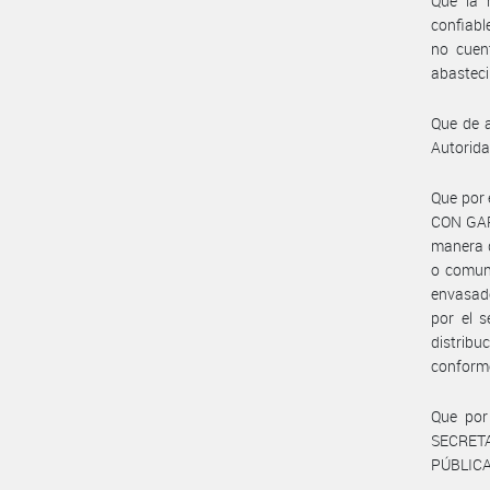
Que la 
confiabl
no cuent
abasteci
Que de a
Autorida
Que por
CON GAR
manera d
o comun
envasado
por el 
distribu
conforme
Que por
SECRETA
PÚBLICA