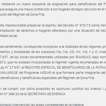
s mediante un nuevo esquema de asignación para beneficiarios del 
e asegure una mayor protección a los hogares de bajos recursos en el
ación del Régimen de Zona Fría.
lta imprescindible preservar el espíritu del Decreto N° 470/15 como he
ampliación de derechos a hogares afectados por una situación de nec
lidad social.
ecuentemente, corresponde incorporar a la totalidad de las regiones, pr
entos y localidades de las subzonas IIIa, IVa, IVb, IVc, IVd, V y VI, Anex
7.637, de las zonas bio-ambientales utilizadas por ENARGAS, bajo no
12, que no estaban incorporadas al régimen vigente, enumeradas en el
a Ley N° 27.637, al REGISTRO ESPECIAL DE BENEFICIARIOS DE LA PATAG
MALARGÜE del Programa HOGAR el que formará parte integrante del 
 beneficiarios y beneficiarias especiales del Régimen de Zona Fría.
n de cumplir con dicho propósito es oportuno sustituir los Anexos I y
ión N° 368/20 de la SECRETARÍA DE ENERGÍA.
tomado intervención las áreas competentes en la materia.