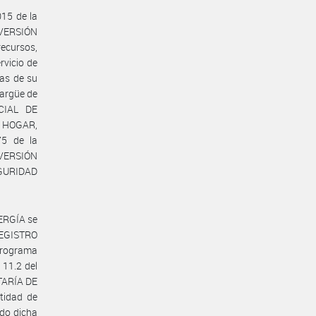
015 de la
NVERSIÓN
ecursos,
rvicio de
gas de su
largüe de
CIAL DE
 HOGAR,
75 de la
NVERSIÓN
EGURIDAD
NERGÍA se
 REGISTRO
Programa
 11.2 del
TARÍA DE
tidad de
ndo dicha