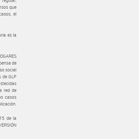
regular,
ursos que
casos, el
ría es la
 HOGARES
pensa de
so social
s de GLP
astecidas
a red de
os casos
licación.
15 de la
NVERSIÓN