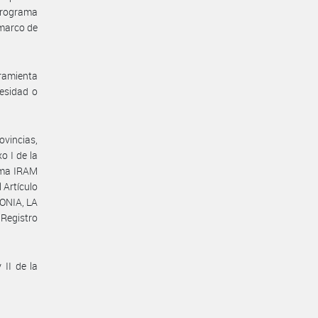
Programa
 marco de
rramienta
esidad o
ovincias,
o I de la
rma IRAM
 Artículo
ONIA, LA
Registro
 II de la