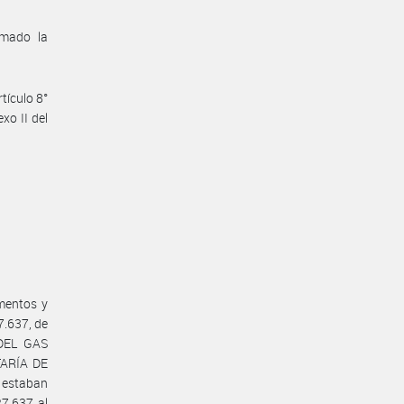
omado la
tículo 8°
xo II del
amentos y
7.637, de
 DEL GAS
TARÍA DE
 estaban
27.637 al