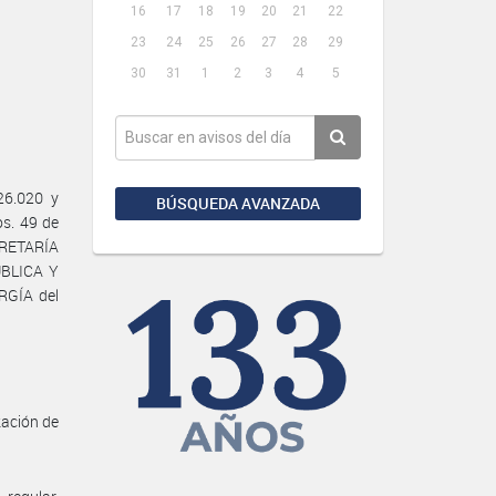
16
17
18
19
20
21
22
23
24
25
26
27
28
29
30
31
1
2
3
4
5
26.020 y
BÚSQUEDA AVANZADA
os. 49 de
CRETARÍA
ÚBLICA Y
RGÍA del
zación de