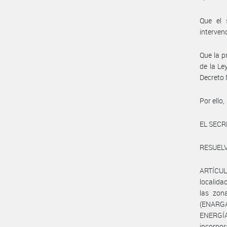
Que el 
interven
Que la p
de la Le
Decreto 
Por ello,
EL SECR
RESUELV
ARTÍCULO
localida
las zon
(ENARGA
ENERGÍA
incorpor