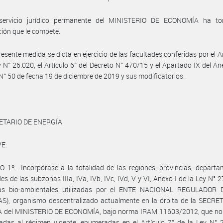
servicio jurídico permanente del MINISTERIO DE ECONOMÍA ha t
ción que le compete.
resente medida se dicta en ejercicio de las facultades conferidas por el Ar
y N° 26.020, el Artículo 6° del Decreto N° 470/15 y el Apartado IX del Ane
N° 50 de fecha 19 de diciembre de 2019 y sus modificatorios.
ETARIO DE ENERGÍA
E:
 1º.- Incorpórase a la totalidad de las regiones, provincias, depart
des de las subzonas IIIa, IVa, IVb, IVc, IVd, V y VI, Anexo I de la Ley N° 2
as bio-ambientales utilizadas por el ENTE NACIONAL REGULADOR
S), organismo descentralizado actualmente en la órbita de la SECRE
 del MINISTERIO DE ECONOMÍA, bajo norma IRAM 11603/2012, que no
adas al régimen vigente, enumeradas en el Artículo 7° de la Ley N° 