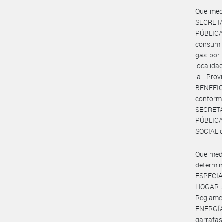
Que medi
SECRETA
PÚBLICA
consumid
gas por 
localida
la Pro
BENEFI
conform
SECRETA
PÚBLICA
SOCIAL d
Que medi
determin
ESPECIA
HOGAR se
Reglame
ENERGÍA
garrafas