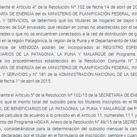
ante el Artículo 4° de la Resolución Nº 102 de fecha 14 de abril de 2
RÍA DE ENERGÍA del ex MINISTERIO DE PLANIFICACIÓN FEDERAL, I
 Y SERVICIOS, se determinó que los titulares de hogares de bajos r
ores de GLP envasado, que residan en zonas no abastecidas por el se
redes o que no se encuentren conectados a la red de distribución de 
d en la región Patagónica, la región de la Puna y el Departamento de Ma
vincia de MENDOZA podrán ser incorporados al REGISTRO ESPE
CIARIOS DE LA PATAGONIA, LA PUNA Y MALARGÜE del Programa
e los procedimientos establecidos en la Resolución Conjunta N° 
RÍA DE ENERGÍA del ex MINISTERIO DE PLANIFICACIÓN FEDERAL, I
 Y SERVICIOS y N° 181 de la ADMINISTRACIÓN NACIONAL DE LA S
e fecha 1° de abril de 2015.
ante el Artículo 5° de la Resolución Nº 102/15 de la SECRETARÍA DE E
ó que el monto total del subsidio para los titulares inscriptos en el
L DE BENEFICIARIOS DE LA PATAGONIA, LA PUNA Y MALARGÜE del 
 calculará de acuerdo a lo previsto en el Artículo 11, numerales 11.1 y
nto del Programa HOGAR, Anexo de la Resolución N° 49/15 de la SECRE
, considerándose para la determinación del subsidio mensual la can
 declaradas por el titular en el formulario de inscripción, siempre y cua