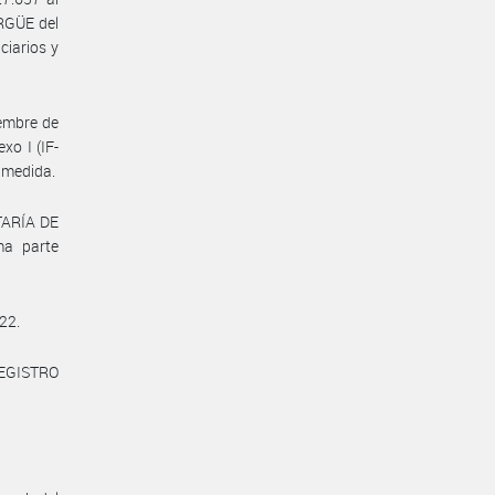
RGÜE del
ciarios y
iembre de
o I (IF-
 medida.
ETARÍA DE
ma parte
22.
REGISTRO