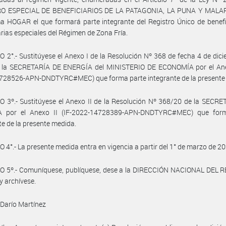
O ESPECIAL DE BENEFICIARIOS DE LA PATAGONIA, LA PUNA Y MALA
 HOGAR el que formará parte integrante del Registro Único de benefi
arias especiales del Régimen de Zona Fría.
 2°.- Sustitúyese el Anexo I de la Resolución Nº 368 de fecha 4 de dic
 la SECRETARÍA DE ENERGÍA del MINISTERIO DE ECONOMÍA por el Anex
728526-APN-DNDTYRC#MEC) que forma parte integrante de la presente
 3º.- Sustitúyese el Anexo II de la Resolución Nº 368/20 de la SECR
 por el Anexo II (IF-2022-14728389-APN-DNDTYRC#MEC) que for
te de la presente medida.
 4°.- La presente medida entra en vigencia a partir del 1° de marzo de 20
O 5º.- Comuníquese, publíquese, dese a la DIRECCIÓN NACIONAL DEL 
y archívese.
Darío Martínez