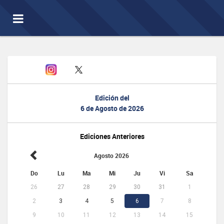
Toggle
navigation
Edición del
6 de Agosto de 2026
Ediciones Anteriores
Agosto 2026
Do
Lu
Ma
Mi
Ju
Vi
Sa
26
27
28
29
30
31
1
2
3
4
5
6
7
8
9
10
11
12
13
14
15