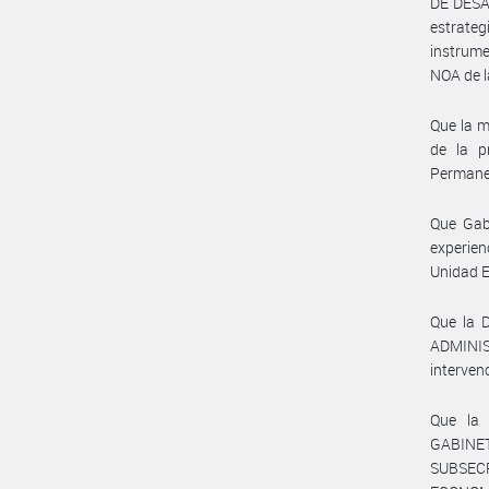
DE DESAR
estrateg
instrume
NOA de 
Que la m
de la p
Permanen
Que Gab
experien
Unidad E
Que la 
ADMINI
interven
Que la
GABINET
SUBSECR