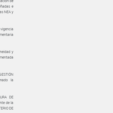
tación de
señadas e
cas NEA y
 vigencia
mentaria
neidad y
a mentada
 GESTIÓN
mado la
TURA DE
te de la
TERIO DE