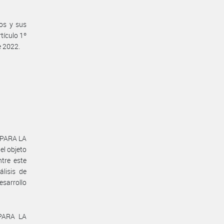
ios y sus
tículo 1º
e 2022.
 PARA LA
l objeto
tre este
lisis de
sarrollo
 PARA LA