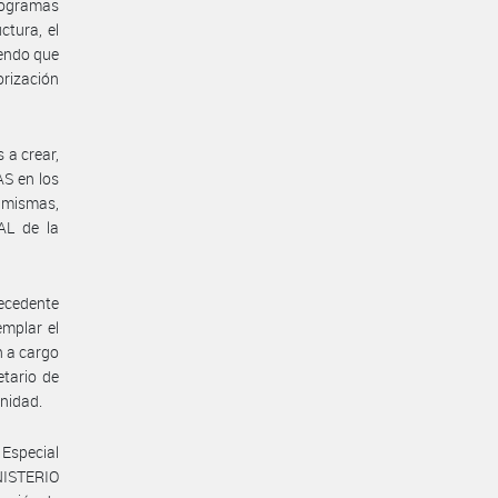
programas
ctura, el
endo que
orización
 a crear,
S en los
s mismas,
AL de la
recedente
mplar el
n a cargo
etario de
unidad.
Especial
NISTERIO