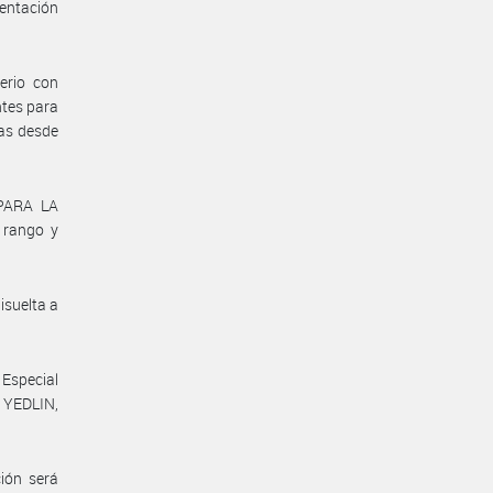
mentación
erio con
ntes para
cas desde
 PARA LA
 rango y
isuelta a
Especial
 YEDLIN,
ión será