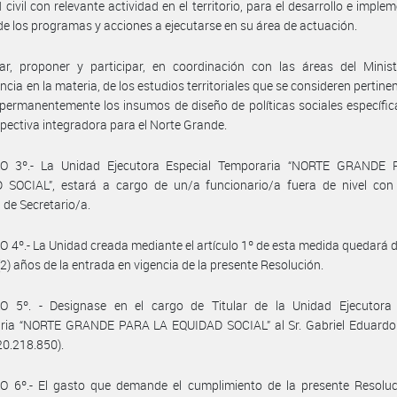
 civil con relevante actividad en el territorio, para el desarrollo e imple
 de los programas y acciones a ejecutarse en su área de actuación.
ar, proponer y participar, en coordinación con las áreas del Minist
cia en la materia, de los estudios territoriales que se consideren pertine
permanentemente los insumos de diseño de políticas sociales específi
pectiva integradora para el Norte Grande.
O 3º.- La Unidad Ejecutora Especial Temporaria “NORTE GRANDE
 SOCIAL”, estará a cargo de un/a funcionario/a fuera de nivel con
a de Secretario/a.
 4º.- La Unidad creada mediante el artículo 1º de esta medida quedará d
(2) años de la entrada en vigencia de la presente Resolución.
O 5º. - Designase en el cargo de Titular de la Unidad Ejecutora 
ria “NORTE GRANDE PARA LA EQUIDAD SOCIAL” al Sr. Gabriel Eduardo
20.218.850).
O 6º.- El gasto que demande el cumplimiento de la presente Resoluc