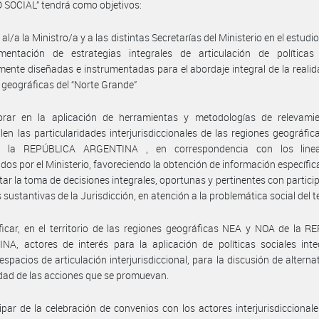
SOCIAL” tendrá como objetivos:
r al/a la Ministro/a y a las distintas Secretarías del Ministerio en el estudio
mentación de estrategias integrales de articulación de políticas 
mente diseñadas e instrumentadas para el abordaje integral de la realid
 geográficas del “Norte Grande”
orar en la aplicación de herramientas y metodologías de relevami
en las particularidades interjurisdiccionales de las regiones geográfi
 la REPÚBLICA ARGENTINA , en correspondencia con los linea
idos por el Ministerio, favoreciendo la obtención de información específica
tar la toma de decisiones integrales, oportunas y pertinentes con partici
 sustantivas de la Jurisdicción, en atención a la problemática social del te
ificar, en el territorio de las regiones geográficas NEA y NOA de la 
A, actores de interés para la aplicación de políticas sociales inte
espacios de articulación interjurisdiccional, para la discusión de alternat
idad de las acciones que se promuevan.
cipar de la celebración de convenios con los actores interjurisdiccionale