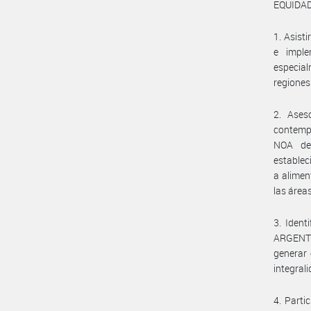
EQUIDAD 
1. Asisti
e imple
especial
regiones
2. Ases
contempl
NOA de
establec
a alimen
las áreas
3. Ident
ARGENTIN
generar 
integral
4. Parti