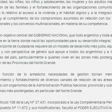
idad, las niñas, los niños y adolescentes, las mujeres y los adultos ma
ón de las familias y el fortalecimiento de las organizaciones comunita
lo relativo al acceso a la vivienda y el hábitat dignos y a la integrac
 y al cumplimiento de los compromisos asumidos en relación con los 
ionales y los convenios multinacionales, en materia de su competencia.
un objetivo central del GOBIERNO NACIONAL que todo argentino y toda 
e en la tierra donde nació las oportunidades para su desarrollo integral,
rizonte de ciudadanía requiere de un modelo de desarrollo más justo, equ
o y con perspectiva de género que apoye a todos los argentinos y a 
as del país, particularmente a quienes viven en las zonas más poster
ar de las Provincias del Norte Grande.
 función de lo antedicho necesidades de gestión tornan mene
imiento y fortalecimiento de diversos canales de relación de las área
io con organismos de la Administración Pública Nacional, provincial y su
onas más postergadas, en particular del Norte Grande.
rtículo 108 de la Ley Nº 27.431, incorporado a la Ley Complementaria P
upuesto Nº 11.672 y sus modificatorias, facultó al PODER EJECUTIVO 