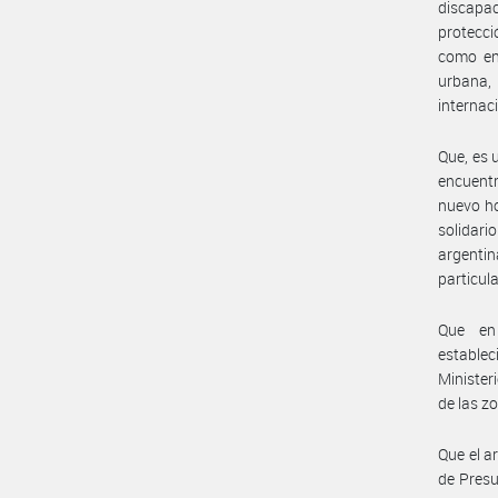
discapac
protecci
como en 
urbana,
internac
Que, es 
encuentr
nuevo ho
solidari
argentin
particul
Que en
establec
Minister
de las z
Que el a
de Pres