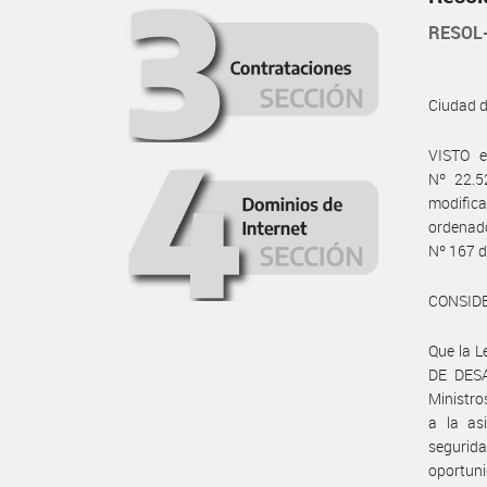
RESOL
Ciudad 
VISTO e
Nº 22.5
modific
ordenado
Nº 167 d
CONSID
Que la L
DE DESA
Ministro
a la as
segurid
oportuni