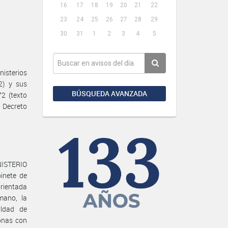
16
17
18
19
20
21
22
23
24
25
26
27
28
29
30
31
1
2
3
4
5
isterios
2) y sus
BÚSQUEDA AVANZADA
2 (texto
l Decreto
INISTERIO
inete de
orientada
mano, la
aldad de
sonas con