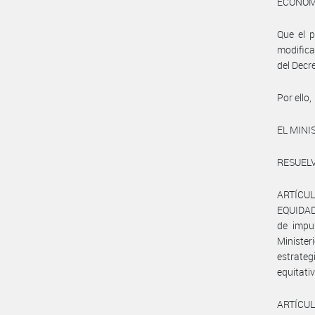
ECONOMÍA
Que el p
modifica
del Decr
Por ello,
EL MINI
RESUELV
ARTÍCUL
EQUIDAD 
de impu
Ministe
estrate
equitati
ARTÍCUL