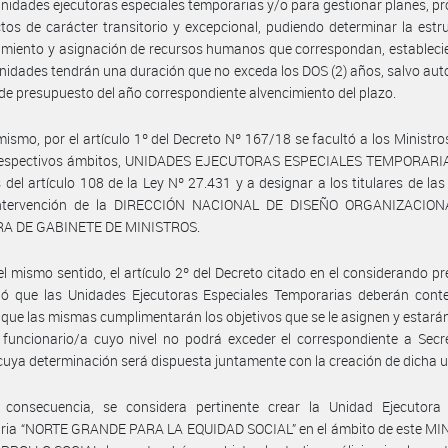
unidades ejecutoras especiales temporarias y/o para gestionar planes, 
tos de carácter transitorio y excepcional, pudiendo determinar la estru
miento y asignación de recursos humanos que correspondan, estableci
nidades tendrán una duración que no exceda los DOS (2) años, salvo aut
y de presupuesto del año correspondiente alvencimiento del plazo.
mismo, por el artículo 1º del Decreto Nº 167/18 se facultó a los Ministros
respectivos ámbitos, UNIDADES EJECUTORAS ESPECIALES TEMPORARIA
 del artículo 108 de la Ley Nº 27.431 y a designar a los titulares de la
intervención de la DIRECCIÓN NACIONAL DE DISEÑO ORGANIZACION
A DE GABINETE DE MINISTROS.
el mismo sentido, el artículo 2º del Decreto citado en el considerando p
ió que las Unidades Ejecutoras Especiales Temporarias deberán conte
 que las mismas cumplimentarán los objetivos que se le asignen y estará
funcionario/a cuyo nivel no podrá exceder el correspondiente a Secr
cuya determinación será dispuesta juntamente con la creación de dicha 
 consecuencia, se considera pertinente crear la Unidad Ejecutora 
ria “NORTE GRANDE PARA LA EQUIDAD SOCIAL” en el ámbito de este MI