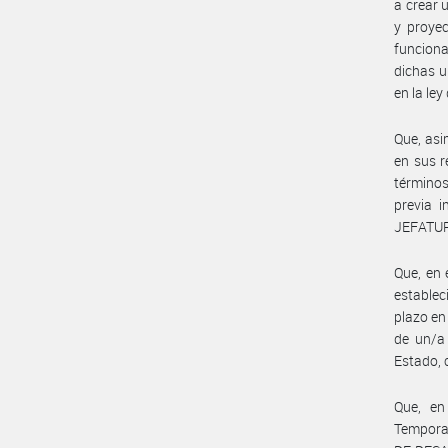
a crear 
y proyec
funciona
dichas u
en la le
Que, asi
en sus 
términos
previa 
JEFATUR
Que, en 
establec
plazo en
de un/a 
Estado, 
Que, en
Tempora