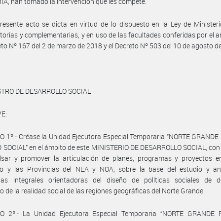
, han tomado la intervención que les compete.
resente acto se dicta en virtud de lo dispuesto en la Ley de Minister
torias y complementarias, y en uso de las facultades conferidas por el ar
eto Nº 167 del 2 de marzo de 2018 y el Decreto Nº 503 del 10 de agosto d
STRO DE DESARROLLO SOCIAL
E:
O 1º.- Créase la Unidad Ejecutora Especial Temporaria “NORTE GRANDE
SOCIAL” en el ámbito de este MINISTERIO DE DESARROLLO SOCIAL, con e
lsar y promover la articulación de planes, programas y proyectos en
rio y las Provincias del NEA y NOA, sobre la base del estudio y aná
gias integrales orientadoras del diseño de políticas sociales de de
vo de la realidad social de las regiones geográficas del Norte Grande.
O 2º.- La Unidad Ejecutora Especial Temporaria “NORTE GRANDE