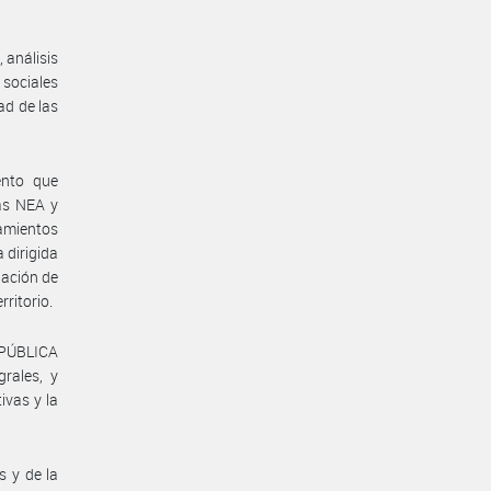
, análisis
sociales
ad de las
ento que
cas NEA y
mientos
 dirigida
pación de
rritorio.
REPÚBLICA
grales, y
ivas y la
s y de la