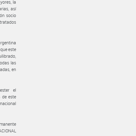
yores, la
rias, así
ión socio
tratados
argentina
 que este
ilibrado,
todas las
gadas, en
ster el
s de este
bnacional
ermanente
NACIONAL