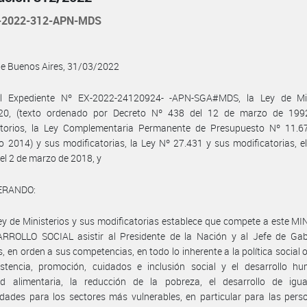
-2022-312-APN-MDS
de Buenos Aires, 31/03/2022
l Expediente Nº EX-2022-24120924- -APN-SGA#MDS, la Ley de Min
20, (texto ordenado por Decreto Nº 438 del 12 de marzo de 199
atorios, la Ley Complementaria Permanente de Presupuesto Nº 11.67
 2014) y sus modificatorias, la Ley Nº 27.431 y sus modificatorias, e
el 2 de marzo de 2018, y
ERANDO:
ey de Ministerios y sus modificatorias establece que compete a este M
RROLLO SOCIAL asistir al Presidente de la Nación y al Jefe de Gab
s, en orden a sus competencias, en todo lo inherente a la política social 
istencia, promoción, cuidados e inclusión social y el desarrollo hu
ad alimentaria, la reducción de la pobreza, el desarrollo de igu
dades para los sectores más vulnerables, en particular para las per