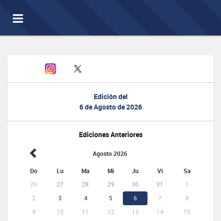
Toggle
navigation
Edición del
6 de Agosto de 2026
Ediciones Anteriores
Agosto 2026
Do
Lu
Ma
Mi
Ju
Vi
Sa
26
27
28
29
30
31
1
2
3
4
5
6
7
8
9
10
11
12
13
14
15