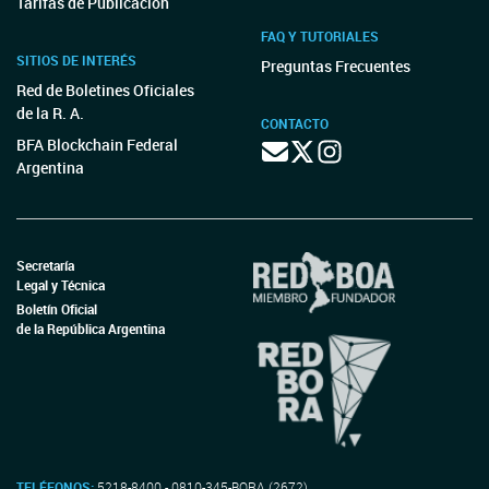
Tarifas de Publicación
FAQ Y TUTORIALES
SITIOS DE INTERÉS
Preguntas Frecuentes
Red de Boletines Oficiales
de la R. A.
CONTACTO
BFA Blockchain Federal
Argentina
Secretaría
Legal y Técnica
Boletín Oficial
de la República Argentina
TELÉFONOS:
5218-8400 - 0810-345-BORA (2672)