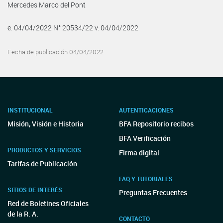
Mercedes Marco del Pont
e. 04/04/2022 N° 20534/22 v. 04/04/2022
Fecha de publicación 04/04/2022
INSTITUCIONAL
AUTENTICACIONES
Misión, Visión e Historia
BFA Repositorio recibos
BFA Verificación
PRODUCTOS Y SERVICIOS
Firma digital
Tarifas de Publicación
FAQ Y TUTORIALES
SITIOS DE INTERÉS
Preguntas Frecuentes
Red de Boletines Oficiales
de la R. A.
CONTACTO