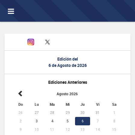
Toggle
navigation
Edición del
6 de Agosto de 2026
Ediciones Anteriores
Agosto 2026
Do
Lu
Ma
Mi
Ju
Vi
Sa
26
27
28
29
30
31
1
2
3
4
5
6
7
8
9
10
11
12
13
14
15