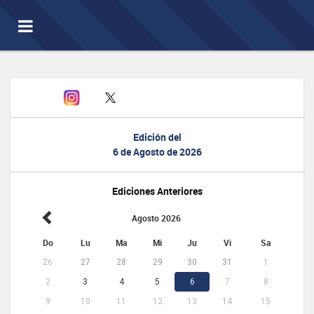
Toggle
navigation
Edición del
6 de Agosto de 2026
Ediciones Anteriores
Agosto 2026
Do
Lu
Ma
Mi
Ju
Vi
Sa
26
27
28
29
30
31
1
2
3
4
5
6
7
8
9
10
11
12
13
14
15