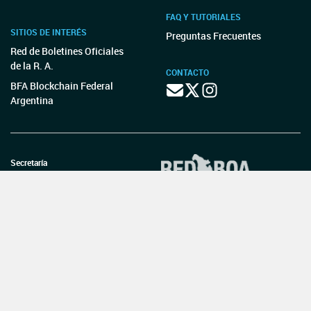
FAQ Y TUTORIALES
SITIOS DE INTERÉS
Preguntas Frecuentes
Red de Boletines Oficiales
de la R. A.
CONTACTO
BFA Blockchain Federal
Argentina
Secretaría
Legal y Técnica
Boletín Oficial
de la República Argentina
TELÉFONOS:
5218-8400 - 0810-345-BORA (2672)