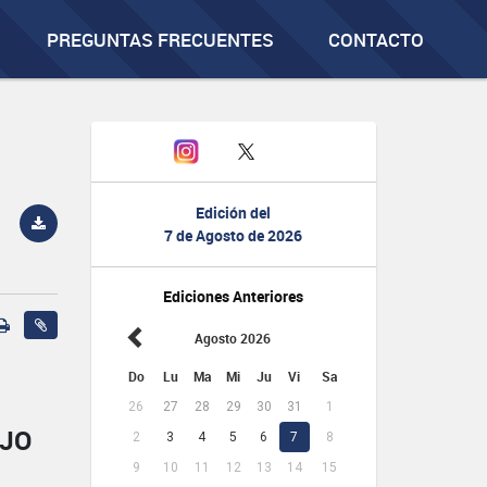
PREGUNTAS FRECUENTES
CONTACTO
Edición del
7 de Agosto de 2026
Ediciones Anteriores
Agosto 2026
Do
Lu
Ma
Mi
Ju
Vi
Sa
26
27
28
29
30
31
1
AJO
2
3
4
5
6
7
8
9
10
11
12
13
14
15