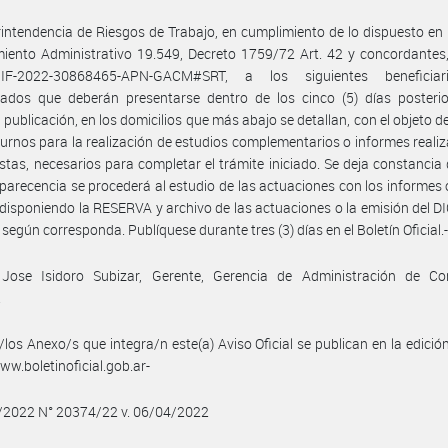
intendencia de Riesgos de Trabajo, en cumplimiento de lo dispuesto en 
iento Administrativo 19.549, Decreto 1759/72 Art. 42 y concordantes,
IF-2022-30868465-APN-GACM#SRT, a los siguientes beneficiar
cados que deberán presentarse dentro de los cinco (5) días posterio
 publicación, en los domicilios que más abajo se detallan, con el objeto d
urnos para la realización de estudios complementarios o informes reali
istas, necesarios para completar el trámite iniciado. Se deja constancia
parecencia se procederá al estudio de las actuaciones con los informes
, disponiendo la RESERVA y archivo de las actuaciones o la emisión del
según corresponda. Publíquese durante tres (3) días en el Boletín Oficial.
 Jose Isidoro Subizar, Gerente, Gerencia de Administración de Co
.
/los Anexo/s que integra/n este(a) Aviso Oficial se publican en la edició
w.boletinoficial.gob.ar-
4/2022 N° 20374/22 v. 06/04/2022