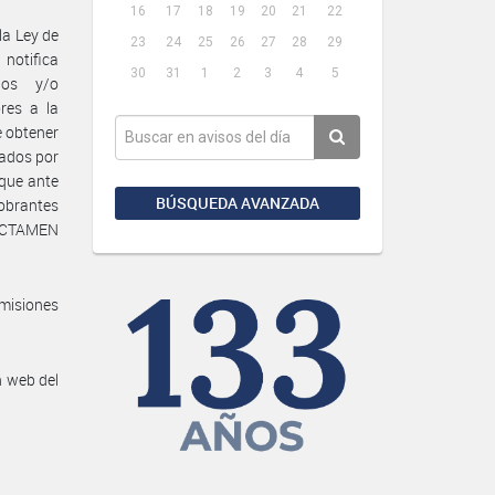
16
17
18
19
20
21
22
la Ley de
23
24
25
26
27
28
29
 notifica
30
31
1
2
3
4
5
ios y/o
res a la
e obtener
zados por
 que ante
BÚSQUEDA AVANZADA
 obrantes
 DICTAMEN
-
misiones
n web del