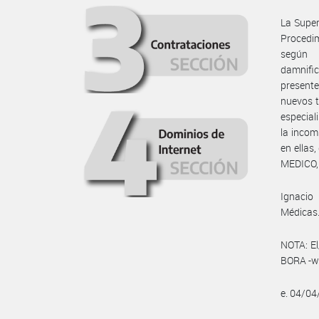
La Super
Procedim
según 
damnifi
presente
nuevos t
especial
la incom
en ellas
MEDICO, 
Ignacio
Médicas
NOTA: El
BORA -ww
e. 04/0