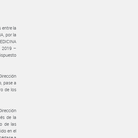
 entre la
, por la
MEDICINA
– 2019 –
ispuesto
Dirección
o, pase a
ro de los
Dirección
vés de la
o de las
ido en el
océdase a