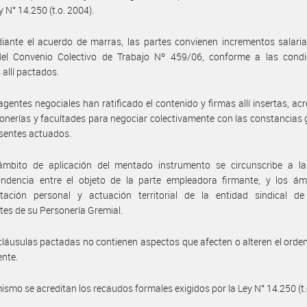
y N° 14.250 (t.o. 2004).
ante el acuerdo de marras, las partes convienen incrementos salaria
el Convenio Colectivo de Trabajo Nº 459/06, conforme a las condi
 allí pactados.
agentes negociales han ratificado el contenido y firmas allí insertas, ac
onerías y facultades para negociar colectivamente con las constancias
esentes actuados.
ámbito de aplicación del mentado instrumento se circunscribe a la 
ondencia entre el objeto de la parte empleadora firmante, y los ám
ntación personal y actuación territorial de la entidad sindical de
es de su Personería Gremial.
cláusulas pactadas no contienen aspectos que afecten o alteren el ord
ente.
ismo se acreditan los recaudos formales exigidos por la Ley N° 14.250 (t.