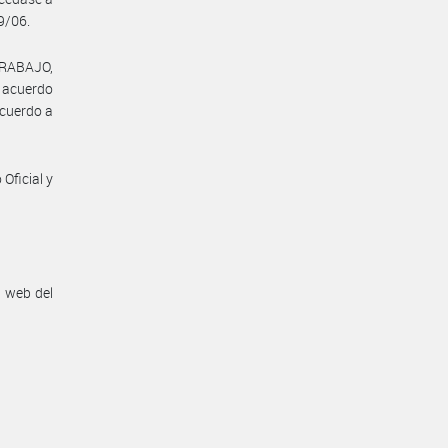
9/06.
TRABAJO,
l acuerdo
acuerdo a
Oficial y
n web del