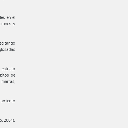
les en el
ciones y
reditando
 glosadas
estricta
bitos de
 marras,
enamiento
o. 2004).