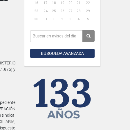
16
17
18
19
20
21
22
23
24
25
26
27
28
29
30
31
1
2
3
4
5
BÚSQUEDA AVANZADA
NISTERIO
.1.976) y
pediente
EDERACIÓN
sindical
ILIARIA,
dispuesto