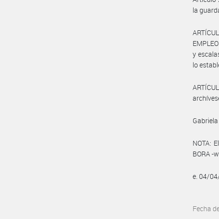
la guard
ARTÍCUL
EMPLEO Y
y escala
lo establ
ARTÍCULO
archíves
Gabriela
NOTA: El
BORA -ww
e. 04/0
Fecha d