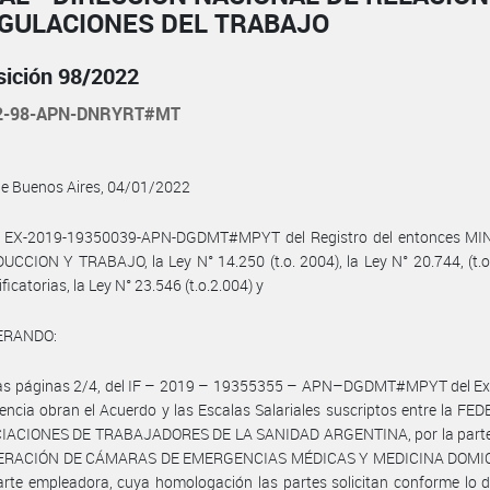
EGULACIONES DEL TRABAJO
sición 98/2022
22-98-APN-DNRYRT#MT
de Buenos Aires, 04/01/2022
l EX-2019-19350039-APN-DGDMT#MPYT del Registro del entonces MI
CCION Y TRABAJO, la Ley N° 14.250 (t.o. 2004), la Ley N° 20.744, (t.o
icatorias, la Ley N° 23.546 (t.o.2.004) y
ERANDO:
las páginas 2/4, del IF – 2019 – 19355355 – APN–DGDMT#MPYT del Ex
encia obran el Acuerdo y las Escalas Salariales suscriptos entre la F
IACIONES DE TRABAJADORES DE LA SANIDAD ARGENTINA, por la parte 
DERACIÓN DE CÁMARAS DE EMERGENCIAS MÉDICAS Y MEDICINA DOMIC
arte empleadora, cuya homologación las partes solicitan conforme lo 