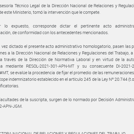
sesoría Técnico Legal de la Dirección Nacional de Relaciones y Regulac
de este Ministerio, tomó la intervención que le compete.
 lo expuesto, corresponde dictar el pertinente acto administr
ación, de conformidad con los antecedentes mencionados.
 vez dictado el presente acto administrativo homologatorio, pasen las 
nes a la Dirección Nacional de Relaciones y Regulaciones del Trabajo, a 
a través de la Dirección de Normativa Laboral y en virtud de la aut
da mediante RESOL-2021-301-APN-MT y su consecuente DI-2021-
T, se evalúe la procedencia de fijar el promedio de las remuneraciones,
 tope indemnizatorio establecido en el artículo 245 de la Ley Nº 20.744 (t.o
ficatorias.
facultades de la suscripta, surgen de lo normado por Decisión Administr
2-APN-JGM.
CTORA NACIONAL DE RELACIONES Y REGULACIONES DEL TRABAJO