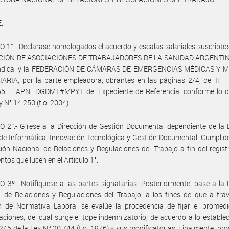
:
 1°.- Declarase homologados el acuerdo y escalas salariales suscriptos
IÓN DE ASOCIACIONES DE TRABAJADORES DE LA SANIDAD ARGENTINA
indical y la FEDERACIÓN DE CÁMARAS DE EMERGENCIAS MÉDICAS Y 
ARIA, por la parte empleadora, obrantes en las páginas 2/4, del IF 
5 – APN–DGDMT#MPYT del Expediente de Referencia, conforme lo d
y N° 14.250 (t.o. 2004).
 2°.- Gírese a la Dirección de Gestión Documental dependiente de la 
de Informática, Innovación Tecnológica y Gestión Documental. Cumplid
ción Nacional de Relaciones y Regulaciones del Trabajo a fin del regist
ntos que lucen en el Artículo 1°.
 3º.- Notifíquese a las partes signatarias. Posteriormente, pase a la 
 de Relaciones y Regulaciones del Trabajo, a los fines de que a tra
n de Normativa Laboral se evalúe la procedencia de fijar el promedi
ciones, del cual surge el tope indemnizatorio, de acuerdo a lo establec
 245 de la Ley Nº 20.744 (t.o. 1976) y sus modificatorias. Finalmente, pr