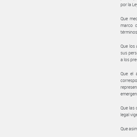
por la Le
Que medi
marco d
términos
Que los 
sus pers
a los pr
Que el 
corresp
represe
emergent
Que las 
legal vig
Que asim