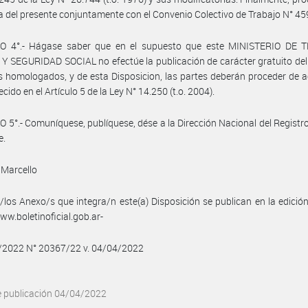
a del presente conjuntamente con el Convenio Colectivo de Trabajo N° 45
O 4°.- Hágase saber que en el supuesto que este MINISTERIO DE 
 SEGURIDAD SOCIAL no efectúe la publicación de carácter gratuito de
s homologados, y de esta Disposicion, las partes deberán proceder de 
ecido en el Artículo 5 de la Ley N° 14.250 (t.o. 2004).
 5°.- Comuníquese, publíquese, dése a la Dirección Nacional del Registro 
e.
 Marcello
/los Anexo/s que integra/n este(a) Disposición se publican en la edició
w.boletinoficial.gob.ar-
4/2022 N° 20367/22 v. 04/04/2022
e publicación 04/04/2022