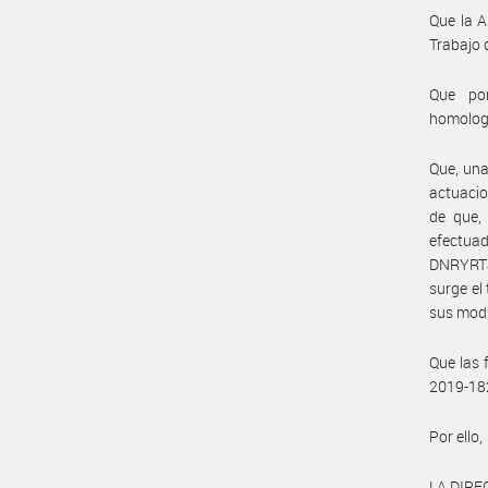
Que la A
Trabajo 
Que por
homolog
Que, una
actuacio
de que, 
efectua
DNRYRT#M
surge el
sus modi
Que las 
2019-18
Por ello,
LA DIRE