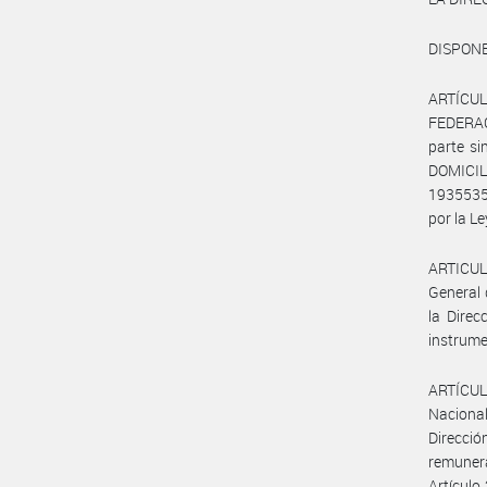
DISPONE
ARTÍCULO
FEDERAC
parte s
DOMICILI
1935535
por la Le
ARTICULO
General 
la Direc
instrume
ARTÍCULO
Nacional
Direcció
remunera
Artículo