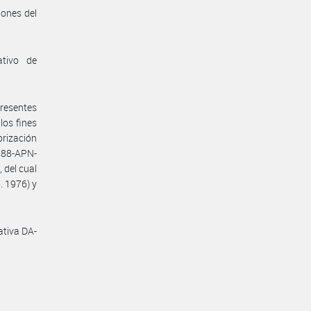
iones del
ativo de
presentes
los fines
orización
288-APN-
 del cual
. 1976) y
ativa DA-