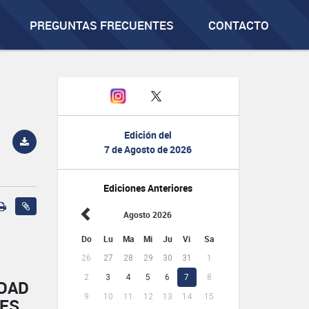
PREGUNTAS FRECUENTES
CONTACTO
Edición del
7 de Agosto de 2026
Ediciones Anteriores
Agosto 2026
Do
Lu
Ma
Mi
Ju
Vi
Sa
26
27
28
29
30
31
1
2
3
4
5
6
7
8
IDAD
9
10
11
12
13
14
15
NES