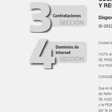
Y R
Dispo
DI-20
Ciudad 
VISTO e
DE PRODU
sus modif
CONSID
Que en 
de Refer
DE ASOC
y la FE
por la p