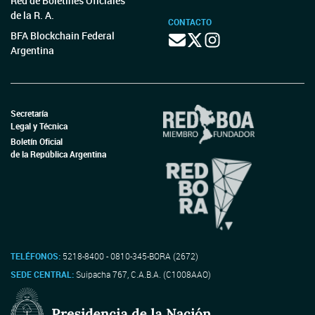
Red de Boletines Oficiales
de la R. A.
CONTACTO
BFA Blockchain Federal
Argentina
Secretaría
Legal y Técnica
Boletín Oficial
de la República Argentina
TELÉFONOS:
5218-8400 - 0810-345-BORA (2672)
SEDE CENTRAL:
Suipacha 767, C.A.B.A. (C1008AAO)