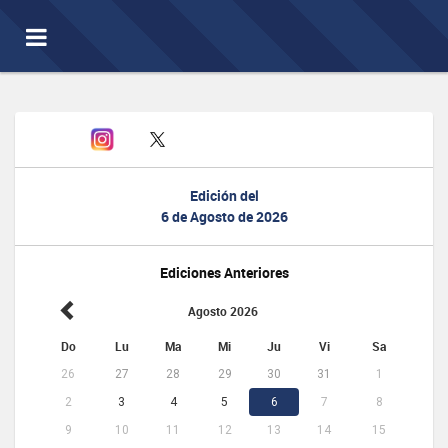
Toggle
navigation
Edición del
6 de Agosto de 2026
Ediciones Anteriores
Agosto 2026
Do
Lu
Ma
Mi
Ju
Vi
Sa
26
27
28
29
30
31
1
2
3
4
5
6
7
8
9
10
11
12
13
14
15