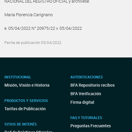
NACIONAL DEL REGISTRO OFICIAL y archívese.
Maria Florencia Carignano
e. 05/04/2022 N° 20975/22 v. 05/04/2022
Fecha de publicación 05/04/2022
INSTITUCIONAL
AUTENTICACIONES
Misión, Visión e Historia
BFA Repositorio recibos
BFA Verificación
PRODUCTOS Y SERVICIOS
Firma digital
Tarifas de Publicación
FAQ Y TUTORIALES
SITIOS DE INTERÉS
Preguntas Frecuentes