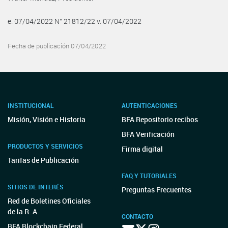
e. 07/04/2022 N° 21812/22 v. 07/04/2022
Fecha de publicación 07/04/2022
INSTITUCIONAL
AUTENTICACIONES
Misión, Visión e Historia
BFA Repositorio recibos
BFA Verificación
PRODUCTOS Y SERVICIOS
Firma digital
Tarifas de Publicación
FAQ Y TUTORIALES
SITIOS DE INTERÉS
Preguntas Frecuentes
Red de Boletines Oficiales
de la R. A.
CONTACTO
BFA Blockchain Federal