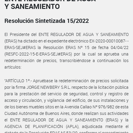
Y SANEAMIENTO
Resolución Sintetizada 15/2022
El Presidente del ENTE REGULADOR DE AGUA Y SANEAMIENTO
(ERAS) ha dictado en el expediente electrónico EX-2020-00010087- -
ERAS-SEJ#ERAS la Resolución ERAS Nº 15 de fecha 04/04/22
(RESFC-2022-15-E-ERAS-SEJ#ERAS) por la cual se aprueba una
redeterminación de precios, transcribiéndose a continuación los
artículos:
“ARTÍCULO 1º.- Apruébase la redeterminación de precios solicitada
por la firma JORGE NEWBERY S.R.L. respecto de la licitación pública
para la prestación del servicio de seguridad, control y registro de
acceso y circulación, y vigilancia del edificio, de sus instalaciones y
de los bienes muebles sitos en la Avenida Callao Nº 976/982 de esta
Ciudad Autónoma de Buenos Aires, donde realizan sus actividades
el ENTE REGULADOR DE AGUA Y SANEAMIENTO (ERAS) y la
AGENCIA DE PLANIFICACIÓN (APLA), adjudicada mediante el
dictado de la Resolución ERAS N° 53/20, conforme al procedimiento