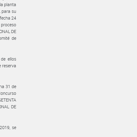
la planta
 para su
 fecha 24
 proceso
IONAL DE
omité de
de ellos
e reserva
cha 31 de
 Concurso
o SETENTA
IONAL DE
/2019, se