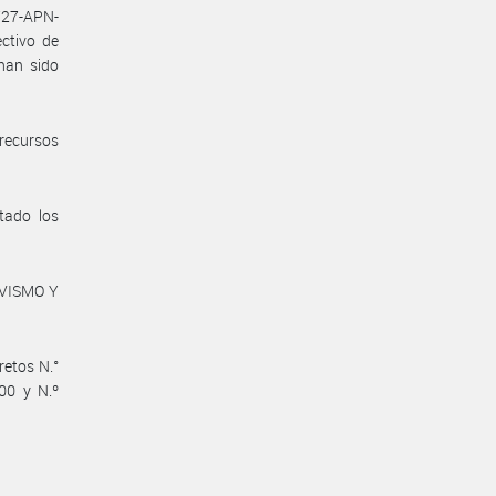
727-APN-
ctivo de
han sido
recursos
tado los
IVISMO Y
retos N.°
00 y N.º