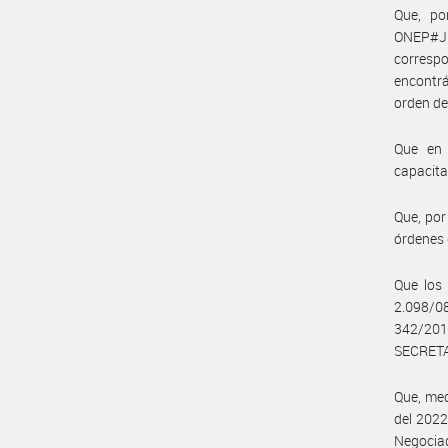
Que, po
ONEP#JG
corresp
encontrá
orden de
Que en 
capacita
Que, por
órdenes 
Que los 
2.098/0
342/2019
SECRETA
Que, med
del 2022
Negocia