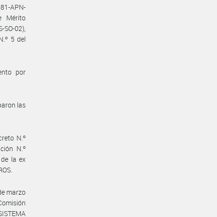
381-APN-
e Mérito
-SO-02),
N.º 5 del
ento por
baron las
reto N.º
ción N.º
 de la ex
ROS.
 de marzo
 Comisión
 SISTEMA