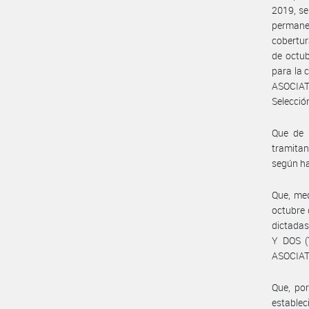
2019, se
permane
cobertur
de octu
para la 
ASOCIAT
Selecció
Que de 
tramitan
según h
Que, med
octubre 
dictadas
Y DOS (
ASOCIAT
Que, por
establec