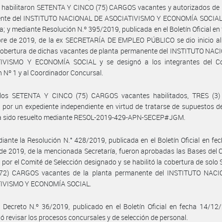
 habilitaron SETENTA Y CINCO (75) CARGOS vacantes y autorizados de 
nte del INSTITUTO NACIONAL DE ASOCIATIVISMO Y ECONOMÍA SOCIAL
a; y mediante Resolución N.º 395/2019, publicada en el Boletín Oficial en
bre de 2019, de la ex SECRETARÍA DE EMPLEO PÚBLICO se dio inicio al
cobertura de dichas vacantes de planta permanente del INSTITUTO NAC
IVISMO Y ECONOMÍA SOCIAL y se designó a los integrantes del C
n Nº 1 y al Coordinador Concursal.
los SETENTA Y CINCO (75) CARGOS vacantes habilitados, TRES (3) 
 por un expediente independiente en virtud de tratarse de supuestos d
a sido resuelto mediante RESOL-2019-429-APN-SECEP#JGM.
iante la Resolución N.° 428/2019, publicada en el Boletín Oficial en fe
de 2019, de la mencionada Secretaría, fueron aprobadas las Bases del
 por el Comité de Selección designado y se habilitó la cobertura de sol
72) CARGOS vacantes de la planta permanente del INSTITUTO NAC
IVISMO Y ECONOMÍA SOCIAL.
 Decreto N.º 36/2019, publicado en el Boletín Oficial en fecha 14/12
ió revisar los procesos concursales y de selección de personal.