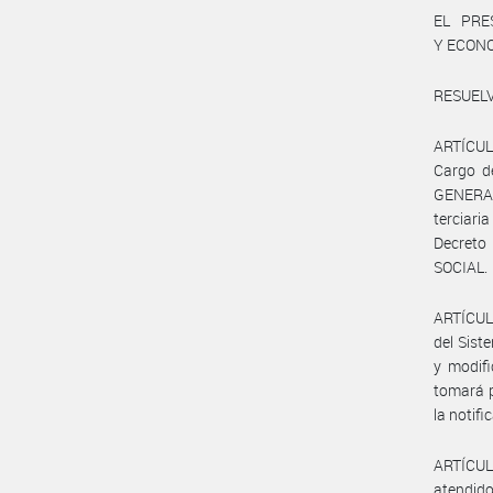
EL PRE
Y ECON
RESUELV
ARTÍCULO
Cargo d
GENERAL
terciar
Decreto
SOCIAL.
ARTÍCULO
del Sist
y modifi
tomará p
la notif
ARTÍCUL
atendido