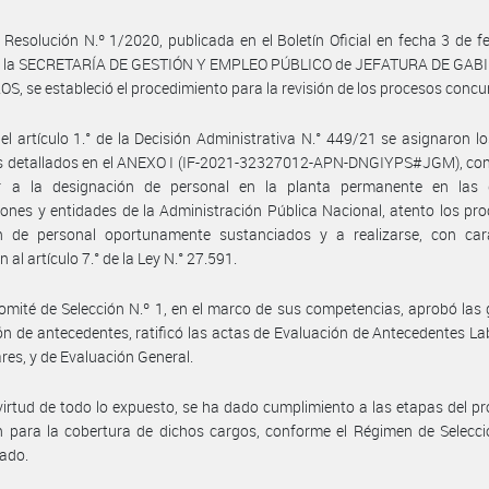
 Resolución N.º 1/2020, publicada en el Boletín Oficial en fecha 3 de f
e la SECRETARÍA DE GESTIÓN Y EMPLEO PÚBLICO de JEFATURA DE GAB
S, se estableció el procedimiento para la revisión de los procesos concu
el artículo 1.° de la Decisión Administrativa N.° 449/21 se asignaron l
 detallados en el ANEXO I (IF-2021-32327012-APN-DNGIYPS#JGM), con e
r a la designación de personal en la planta permanente en las d
ciones y entidades de la Administración Pública Nacional, atento los pr
ón de personal oportunamente sustanciados y a realizarse, con car
 al artículo 7.° de la Ley N.° 27.591.
omité de Selección N.º 1, en el marco de sus competencias, aprobó las g
ón de antecedentes, ratificó las actas de Evaluación de Antecedentes La
ares, y de Evaluación General.
virtud de todo lo expuesto, se ha dado cumplimiento a las etapas del p
n para la cobertura de dichos cargos, conforme el Régimen de Selecc
ado.