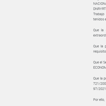
NACIONA
DNRYRT#
Trabajo 
tenidos 
Que la 
extraord
Que la 
requisit
Que el 
ECONOMÍA
Que la p
721/200
97/2021,
Por ello,