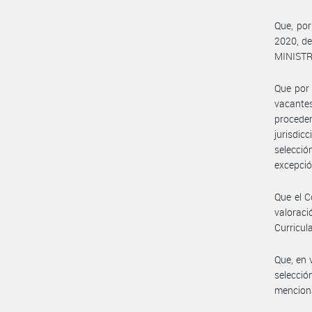
Que, por
2020, d
MINISTRO
Que por 
vacantes
procede
jurisdic
selecci
excepción
Que el C
valoraci
Curricul
Que, en 
selecció
mencion