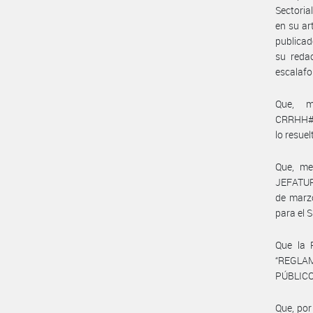
Sectori
en su ar
publicad
su reda
escalafo
Que, me
CRRHH#IN
lo resue
Que, me
JEFATURA
de marzo
para el
Que la 
“REGLA
PÚBLICO
Que, por