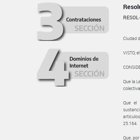
Resol
RESOL-
Ciudad 
VISTO, 
CONSID
Que la L
colectiv
Que el 
sustanci
artículo
25.164.
Que, por