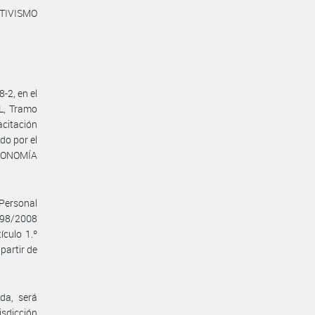
TIVISMO
-2, en el
L, Tramo
citación
o por el
ECONOMÍA
 Personal
098/2008
ículo 1.º
partir de
da, será
isdicción