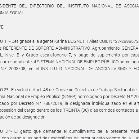
SIDENTE DEL DIRECTORIO DEL INSTITUTO NACIONAL DE ASOCIA
OMIA SOCIAL
E:
 1º.- Desígnase a la agente Karina BUGNETTI Alíes CUIL N.º27-28986728
e REFERENTE DE SOPORTE ADMINISTRATIVO, Agrupamiento GENERA
, Nivel B y Grado escalafonario 7, y pago de suplemento por capa
ia correspondiente al SISTEMA NACIONAL DE EMPLEO PÚBLICO homologad
 N.º 2098/08, en el INSTITUTO NACIONAL DE ASOCIATIVISMO Y 
 2º.- En virtud del art. 48 del Convenio Colectivo de Trabajo Sectorial del
ema Nacional de Empleo Público (SINEP) homologado por Decreto N.º 2
cado por Decreto N.° 788/2019, la designada individualizado en el art
osesión del cargo dentro de los TREINTA (30) días corridos contados a 
icación de su designación.
O 3º.- El gasto que demande el cumplimiento de la presente medi
 con cargo a las partidas específicas del presupuesto vigente de la Jur