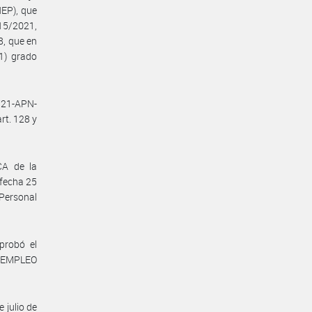
EP), que
415/2021,
8, que en
1) grado
721-APN-
rt. 128 y
CA de la
 fecha 25
 Personal
probó el
 EMPLEO
 julio de