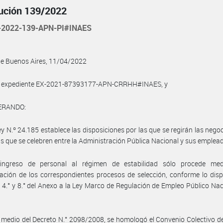
ución 139/2022
2022-139-APN-PI#INAES
de Buenos Aires, 11/04/2022
el expediente EX-2021-87393177-APN-CRRHH#INAES, y
ERANDO:
ey N.º 24.185 establece las disposiciones por las que se regirán las nego
as que se celebren entre la Administración Pública Nacional y sus emplea
ingreso de personal al régimen de estabilidad sólo procede med
ación de los correspondientes procesos de selección, conforme lo dis
s 4.° y 8.° del Anexo a la Ley Marco de Regulación de Empleo Público Nac
 medio del Decreto N.° 2098/2008, se homologó el Convenio Colectivo d