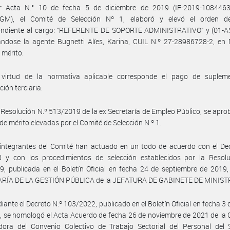
r Acta N.° 10 de fecha 5 de diciembre de 2019 (IF-2019-108446
M), el Comité de Selección Nº 1, elaboró y elevó el orden d
ondiente al cargo: “REFERENTE DE SOPORTE ADMINISTRATIVO” y (01-AS
ndose la agente Bugnetti Alíes, Karina, CUIL N.º 27-28986728-2, en 
 mérito.
virtud de la normativa aplicable corresponde el pago de suplem
ción terciaria.
 Resolución N.º 513/2019 de la ex Secretaría de Empleo Público, se apro
de mérito elevadas por el Comité de Selección N.º 1.
integrantes del Comité han actuado en un todo de acuerdo con el Dec
8 y con los procedimientos de selección establecidos por la Resolu
, publicada en el Boletín Oficial en fecha 24 de septiembre de 2019,
RÍA DE LA GESTIÓN PÚBLICA de la JEFATURA DE GABINETE DE MINIST
iante el Decreto N.º 103/2022, publicado en el Boletín Oficial en fecha 3
, se homologó el Acta Acuerdo de fecha 26 de noviembre de 2021 de la
dora del Convenio Colectivo de Trabajo Sectorial del Personal del