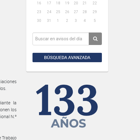
16
17
18
19
20
21
22
23
24
25
26
27
28
29
30
31
1
2
3
4
5
BÚSQUEDA AVANZADA
ciaciones
dos.
iante la
ponen los
ional N.º
e Trabajo