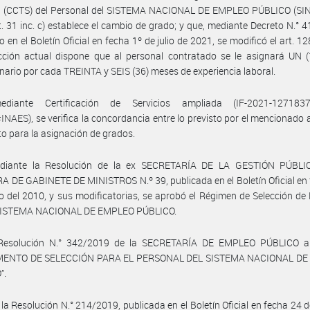
al (CCTS) del Personal del SISTEMA NACIONAL DE EMPLEO PÚBLICO (SIN
t. 31 inc. c) establece el cambio de grado; y que, mediante Decreto N.° 
o en el Boletín Oficial en fecha 1º de julio de 2021, se modificó el art. 12
cción actual dispone que al personal contratado se le asignará UN (
nario por cada TREINTA y SEIS (36) meses de experiencia laboral.
diante Certificación de Servicios ampliada (IF-2021-127183
AES), se verifica la concordancia entre lo previsto por el mencionado a
lto para la asignación de grados.
diante la Resolución de la ex SECRETARÍA DE LA GESTIÓN PÚBLI
 DE GABINETE DE MINISTROS N.º 39, publicada en el Boletín Oficial en
 del 2010, y sus modificatorias, se aprobó el Régimen de Selección de
 SISTEMA NACIONAL DE EMPLEO PÚBLICO.
Resolución N.° 342/2019 de la SECRETARÍA DE EMPLEO PÚBLICO a
MENTO DE SELECCIÓN PARA EL PERSONAL DEL SISTEMA NACIONAL DE
”.
 la Resolución N.° 214/2019, publicada en el Boletín Oficial en fecha 24 de