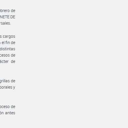
ebrero de
INETE DE
rsales.
os cargos
l fin de
istintas
ocesos de
ácter de
rillas de
borales y
roceso de
ión antes