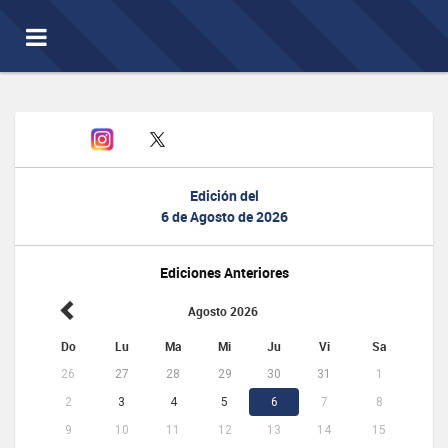
Toggle
navigation
Edición del
6 de Agosto de 2026
Ediciones Anteriores
Agosto 2026
Do
Lu
Ma
Mi
Ju
Vi
Sa
26
27
28
29
30
31
1
2
3
4
5
6
7
8
9
10
11
12
13
14
15