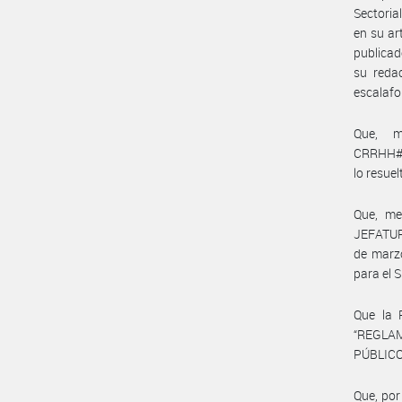
Sectori
en su ar
publicad
su reda
escalafo
Que, me
CRRHH#IN
lo resue
Que, me
JEFATURA
de marzo
para el
Que la 
“REGLA
PÚBLICO
Que, por