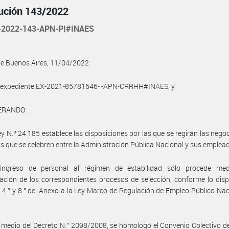
ución 143/2022
2022-143-APN-PI#INAES
de Buenos Aires, 11/04/2022
l expediente EX-2021-85781646- -APN-CRRHH#INAES, y
ERANDO:
ey N.º 24.185 establece las disposiciones por las que se regirán las nego
as que se celebren entre la Administración Pública Nacional y sus emplea
ingreso de personal al régimen de estabilidad sólo procede med
ación de los correspondientes procesos de selección, conforme lo dis
s 4.° y 8.° del Anexo a la Ley Marco de Regulación de Empleo Público Nac
 medio del Decreto N.° 2098/2008, se homologó el Convenio Colectivo d