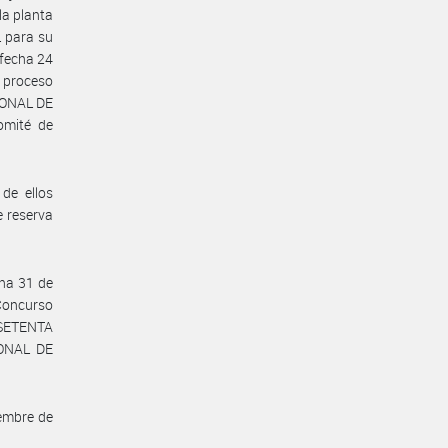
la planta
 para su
 fecha 24
 proceso
IONAL DE
omité de
de ellos
e reserva
cha 31 de
 Concurso
o SETENTA
IONAL DE
iembre de