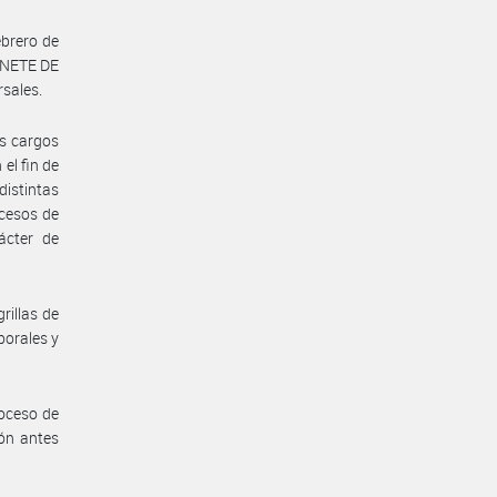
ebrero de
INETE DE
rsales.
os cargos
l fin de
istintas
ocesos de
ácter de
rillas de
borales y
roceso de
ión antes