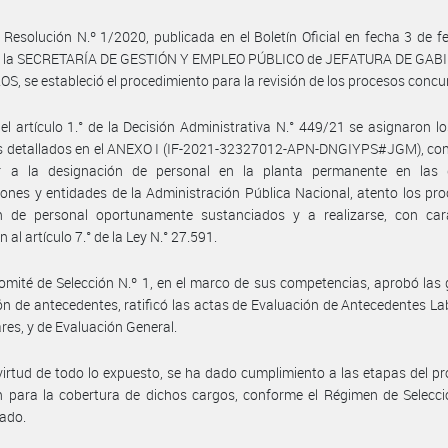
 Resolución N.º 1/2020, publicada en el Boletín Oficial en fecha 3 de f
e la SECRETARÍA DE GESTIÓN Y EMPLEO PÚBLICO de JEFATURA DE GAB
S, se estableció el procedimiento para la revisión de los procesos concu
el artículo 1.° de la Decisión Administrativa N.° 449/21 se asignaron l
 detallados en el ANEXO I (IF-2021-32327012-APN-DNGIYPS#JGM), con e
r a la designación de personal en la planta permanente en las d
ciones y entidades de la Administración Pública Nacional, atento los pr
ón de personal oportunamente sustanciados y a realizarse, con car
 al artículo 7.° de la Ley N.° 27.591.
omité de Selección N.º 1, en el marco de sus competencias, aprobó las g
ón de antecedentes, ratificó las actas de Evaluación de Antecedentes La
ares, y de Evaluación General.
virtud de todo lo expuesto, se ha dado cumplimiento a las etapas del p
n para la cobertura de dichos cargos, conforme el Régimen de Selecc
ado.