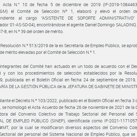
 Acta N.° 10 de fecha 5 de diciembre de 2019 (IF-2019-108446
M) el Comité de Selección Nº 1, elaboró y elevó el orden d
pondiente al cargo “ASISTENTE DE SOPORTE ADMINISTRATIVO” 
dor 01-AS-SO-04), encontrándose el agente Daniel Domingo SALADINO, 
-8, en N.º 39 del orden de mérito.
 Resolución N.º 513/2019 de la ex Secretaría de Empleo Público, se apro
de mérito elevadas por el Comité de Selección N.º 1.
integrantes del Comité han actuado en un todo de acuerdo con el Dec
8 y con los procedimientos de selección establecidos por la Resolu
, publicada en el Boletín Oficial en fecha 24 de septiembre de 2019,
RÍA DE LA GESTIÓN PÚBLICA de la JEFATURA DE GABINETE DE MINIST
iante el Decreto N.º 103/2022, publicado en el Boletín Oficial en fecha 3
, se homologó el Acta Acuerdo de fecha 26 de noviembre de 2021 de la
dora del Convenio Colectivo de Trabajo Sectorial del Personal del
L DE EMPLEO PÚBLICO (SINEP), identificada como IF-2021-117105
MT, por la cual se modificaron diversos aspectos del Convenio Cole
Sectorial del personal del Sistema Nacional de Empleo Público, que se