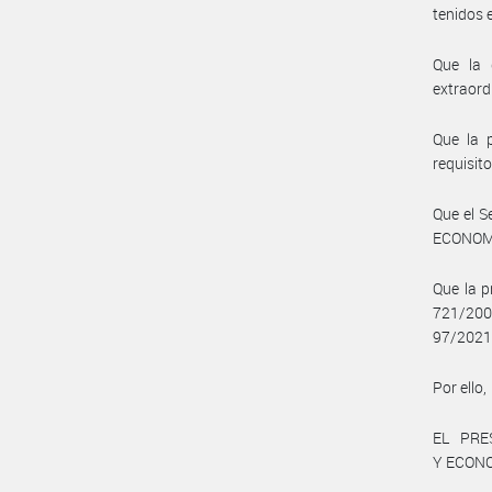
tenidos 
Que la 
extraord
Que la 
requisit
Que el 
ECONOMÍA
Que la p
721/200
97/2021,
Por ello,
EL PRE
Y ECON