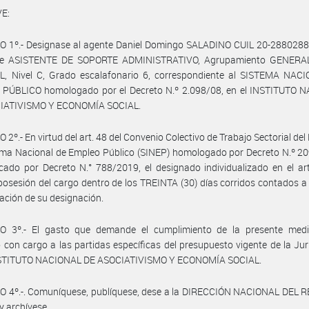
E:
O 1º.- Designase al agente Daniel Domingo SALADINO CUIL 20-28802887
e ASISTENTE DE SOPORTE ADMINISTRATIVO, Agrupamiento GENERA
, Nivel C, Grado escalafonario 6, correspondiente al SISTEMA NAC
PÚBLICO homologado por el Decreto N.º 2.098/08, en el INSTITUTO 
IATIVISMO Y ECONOMÍA SOCIAL.
 2º.- En virtud del art. 48 del Convenio Colectivo de Trabajo Sectorial del
ema Nacional de Empleo Público (SINEP) homologado por Decreto N.º 2
cado por Decreto N.° 788/2019, el designado individualizado en el art
osesión del cargo dentro de los TREINTA (30) días corridos contados a 
icación de su designación.
O 3º.- El gasto que demande el cumplimiento de la presente medi
 con cargo a las partidas específicas del presupuesto vigente de la Jur
NSTITUTO NACIONAL DE ASOCIATIVISMO Y ECONOMÍA SOCIAL.
O 4º.-. Comuníquese, publíquese, dese a la DIRECCIÓN NACIONAL DEL 
y archívese.