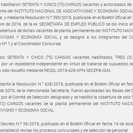
 habilitaron SETENTA Y CINCO (75) CARGOS vacantes y autorizados de 
nte del INSTITUTO NACIONAL DE ASOCIATIVISMO Y ECONOMÍA SOCIAL
a; y mediante Resolución N.º 395/2019, publicada en el Boletín Oficial en
bre de 2019, de la ex SECRETARÍA DE EMPLEO PÚBLICO se dio inicio al
cobertura de dichas vacantes de planta permanente del INSTITUTO NAC
IVISMO Y ECONOMÍA SOCIAL y se designó a los integrantes del C
n Nº 1 y al Coordinador Concursal.
los SETENTA Y CINCO (75) CARGOS vacantes habilitados, TRES (3) 
 por un expediente independiente en virtud de tratarse de supuestos d
a sido resuelto mediante RESOL-2019-429-APN-SECEP#JGM.
iante la Resolución N.° 428/2019, publicada en el Boletín Oficial en fe
de 2019, de la mencionada Secretaría, fueron aprobadas las Bases del
 por el Comité de Selección designado y se habilitó la cobertura de sol
72) CARGOS vacantes de la planta permanente del INSTITUTO NAC
IVISMO Y ECONOMÍA SOCIAL.
 Decreto N.º 36/2019, publicado en el Boletín Oficial en fecha 14 de dic
 estableció revisar los procesos concursales y de selección de personal.