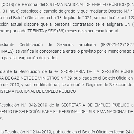
al (CCTS) del Personal del SISTEMA NACIONAL DE EMPLEO PÚBLICO (SIN
t. 31 inc. c) establece el cambio de grado; y que, mediante Decreto N.° 
o en el Boletín Oficial en fecha 1º de julio de 2021, se modificó el art. 12
cción actual dispone que al personal contratado se le asignará UN (
nario por cada TREINTA y SEIS (36) meses de experiencia laboral.
diante Certificación de Servicios ampliada (IF-2021-127182
AES), se verifica la concordancia entre lo previsto por el mencionado a
lto para la asignación de grados.
diante la Resolución de la ex SECRETARÍA DE LA GESTIÓN PÚBLI
 DE GABINETE DE MINISTROS N.º 39, publicada en el Boletín Oficial en
 del 2010, y sus modificatorias, se aprobó el Régimen de Selección de
 SISTEMA NACIONAL DE EMPLEO PÚBLICO.
Resolución N.° 342/2019 de la SECRETARÍA DE EMPLEO PÚBLICO a
MENTO DE SELECCIÓN PARA EL PERSONAL DEL SISTEMA NACIONAL DE
”.
 la Resolución N.° 214/2019, publicada en el Boletín Oficial en fecha 24 de