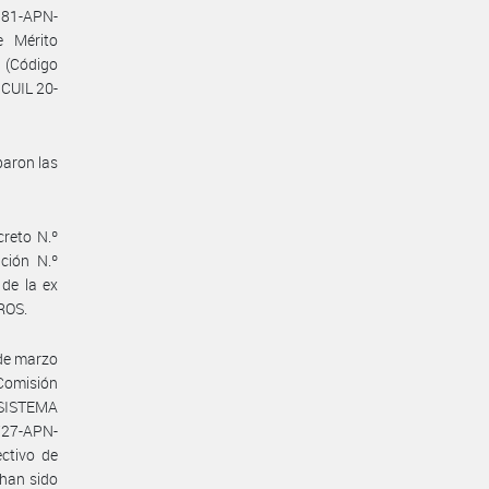
381-APN-
e Mérito
(Código
CUIL 20-
baron las
reto N.º
ción N.º
 de la ex
ROS.
 de marzo
 Comisión
 SISTEMA
727-APN-
ctivo de
 han sido