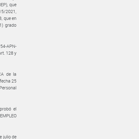
EP), que
415/2021,
8, que en
1) grado
754-APN-
rt. 128 y
CA de la
 fecha 25
 Personal
probó el
 EMPLEO
 julio de