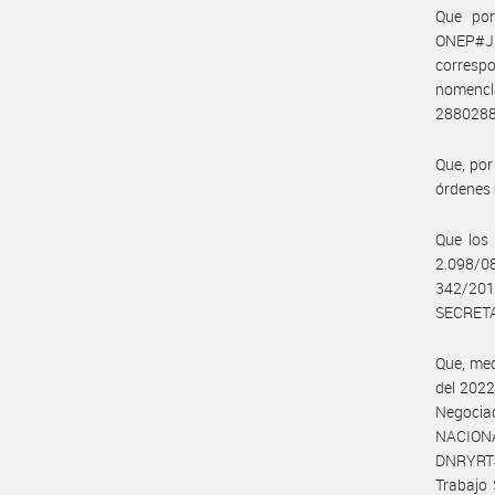
Que por
ONEP#JG
corres
nomencla
28802887
Que, por
órdenes 
Que los 
2.098/0
342/2019
SECRETA
Que, med
del 2022
Negocia
NACIONA
DNRYRT#
Trabajo 