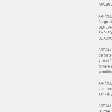
RESUELV
ARTÍCUL
Cargo d
GENERAL
EMPLEO 
DE ASOC
ARTÍCULO
del Sist
y modifi
tomará p
la notif
ARTÍCUL
atendido
114 - I
ARTÍCUL
OFICIAL 