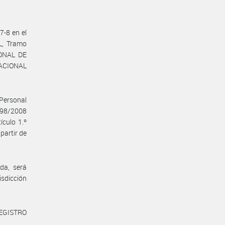
-8 en el
L, Tramo
IONAL DE
NACIONAL
 Personal
098/2008
ículo 1.º
partir de
da, será
isdicción
REGISTRO