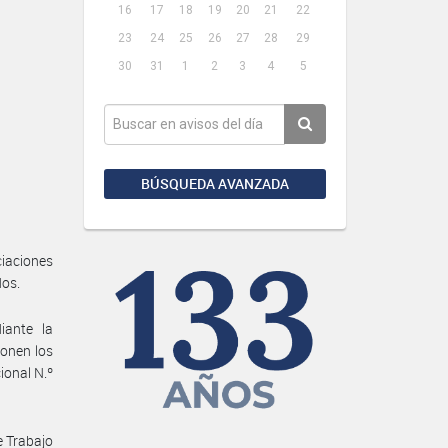
16
17
18
19
20
21
22
23
24
25
26
27
28
29
30
31
1
2
3
4
5
BÚSQUEDA AVANZADA
ciaciones
dos.
iante la
ponen los
ional N.º
e Trabajo