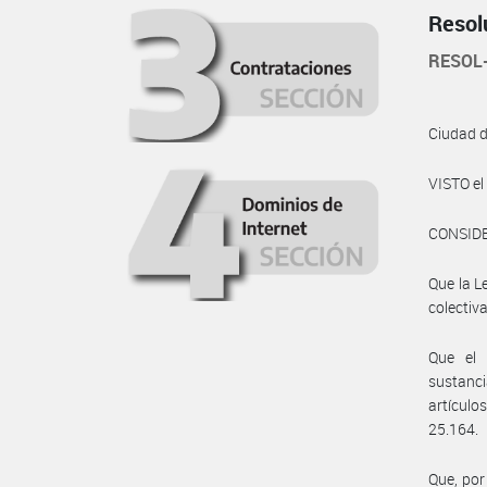
Resol
RESOL-
Ciudad 
VISTO e
CONSID
Que la L
colectiv
Que el 
sustanci
artículo
25.164.
Que, por