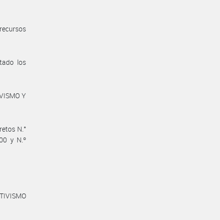
recursos
tado los
IVISMO Y
retos N.°
00 y N.º
TIVISMO