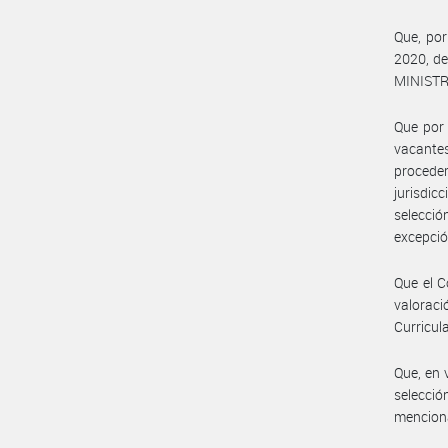
Que, por
2020, d
MINISTRO
Que por 
vacantes
procede
jurisdic
selecci
excepción
Que el C
valoraci
Curricul
Que, en 
selecció
mencion