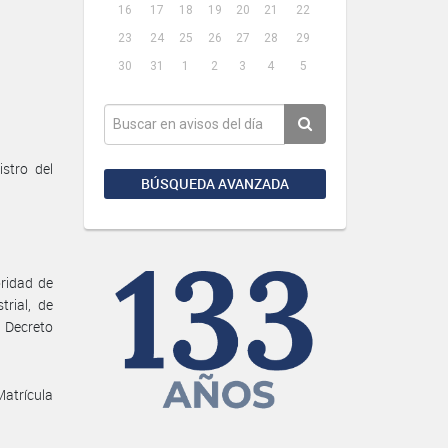
16
17
18
19
20
21
22
23
24
25
26
27
28
29
30
31
1
2
3
4
5
stro del
BÚSQUEDA AVANZADA
ridad de
rial, de
l Decreto
Matrícula