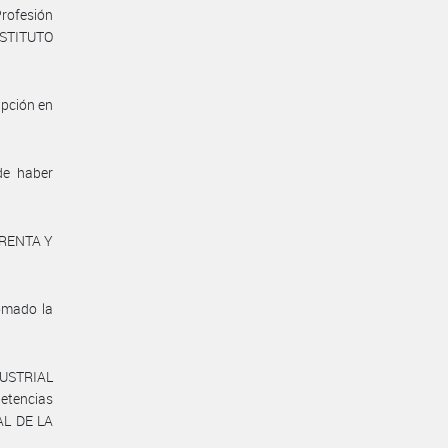
Profesión
INSTITUTO
ipción en
de haber
UARENTA Y
omado la
DUSTRIAL
etencias
AL DE LA