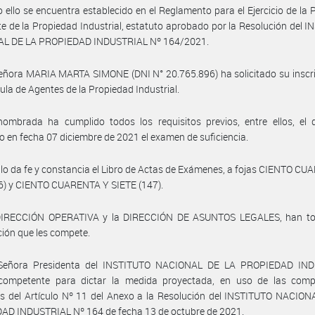
 ello se encuentra establecido en el Reglamento para el Ejercicio de la 
e de la Propiedad Industrial, estatuto aprobado por la Resolución del 
L DE LA PROPIEDAD INDUSTRIAL Nº 164/2021.
eñora MARIA MARTA SIMONE (DNI N° 20.765.896) ha solicitado su inscr
cula de Agentes de la Propiedad Industrial.
nombrada ha cumplido todos los requisitos previos, entre ellos, el 
 en fecha 07 diciembre de 2021 el examen de suficiencia.
llo da fe y constancia el Libro de Actas de Exámenes, a fojas CIENTO C
6) y CIENTO CUARENTA Y SIETE (147).
DIRECCIÓN OPERATIVA y la DIRECCIÓN DE ASUNTOS LEGALES, han t
ción que les compete.
Señora Presidenta del INSTITUTO NACIONAL DE LA PROPIEDAD IN
 competente para dictar la medida proyectada, en uso de las comp
s del Artículo Nº 11 del Anexo a la Resolución del INSTITUTO NACION
AD INDUSTRIAL Nº 164 de fecha 13 de octubre de 2021.