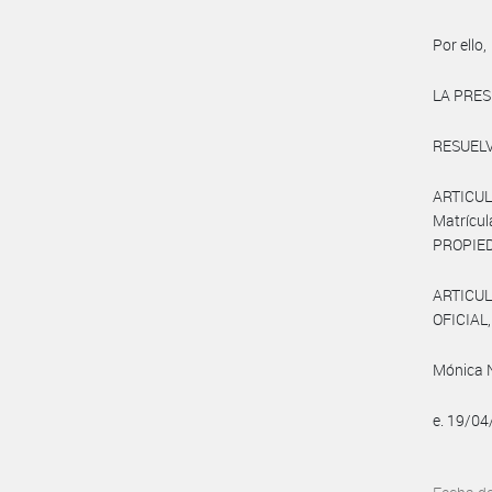
Por ello,
LA PRES
RESUELV
ARTICUL
Matrícu
PROPIED
ARTICUL
OFICIAL, 
Mónica 
e. 19/0