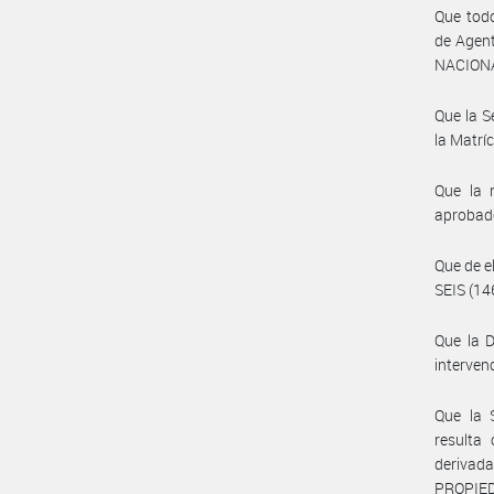
Que todo
de Agent
NACIONA
Que la S
la Matrí
Que la 
aprobado
Que de e
SEIS (14
Que la 
interven
Que la 
resulta
derivada
PROPIED