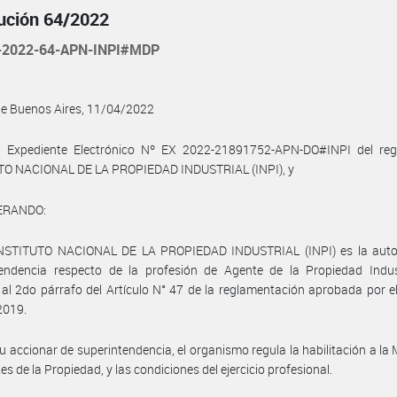
ución 64/2022
-2022-64-APN-INPI#MDP
de Buenos Aires, 11/04/2022
l Expediente Electrónico Nº EX 2022-21891752-APN-DO#INPI del regi
TO NACIONAL DE LA PROPIEDAD INDUSTRIAL (INPI), y
ERANDO:
INSTITUTO NACIONAL DE LA PROPIEDAD INDUSTRIAL (INPI) es la auto
tendencia respecto de la profesión de Agente de la Propiedad Indust
al 2do párrafo del Artículo N° 47 de la reglamentación aprobada por e
2019.
u accionar de superintendencia, el organismo regula la habilitación a la 
es de la Propiedad, y las condiciones del ejercicio profesional.