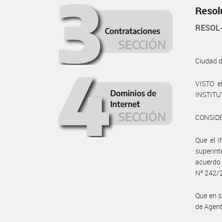
Resol
RESOL
Ciudad 
VISTO e
INSTITU
CONSID
Que el 
superin
acuerdo 
Nº 242/
Que en s
de Agent