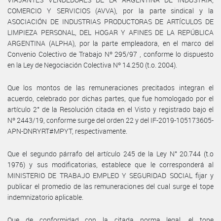
COMERCIO Y SERVICIOS (AVVA), por la parte sindical y la
ASOCIACIÓN DE INDUSTRIAS PRODUCTORAS DE ARTÍCULOS DE
LIMPIEZA PERSONAL, DEL HOGAR Y AFINES DE LA REPÚBLICA
ARGENTINA (ALPHA), por la parte empleadora, en el marco del
Convenio Colectivo de Trabajo Nº 295/97 , conforme lo dispuesto
en la Ley de Negociación Colectiva Nº 14.250 (t.o. 2004).
Que los montos de las remuneraciones precitados integran el
acuerdo, celebrado por dichas partes, que fue homologado por el
artículo 2° de la Resolución citada en el Visto y registrado bajo el
Nº 2443/19, conforme surge del orden 22 y del IF-2019-105173605-
APN-DNRYRT#MPYT, respectivamente.
Que el segundo párrafo del artículo 245 de la Ley N° 20.744 (t.o
1976) y sus modificatorias, establece que le corresponderá al
MINISTERIO DE TRABAJO EMPLEO Y SEGURIDAD SOCIAL fijar y
publicar el promedio de las remuneraciones del cual surge el tope
indemnizatorio aplicable.
Que de conformidad con la citada norma legal, el tope