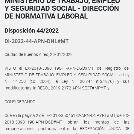
MINISTERIO DE TRABAJO, EMPLEO
Y SEGURIDAD SOCIAL - DIRECCIÓN
DE NORMATIVA LABORAL
Disposición 44/2022
DI-2022-44-APN-DNL#MT
Ciudad de Buenos Aires, 20/01/2022
VISTO el EX-2018-33981190- -APN-DGD#MT del Registro del
MINISTERIO DE TRABAJO, EMPLEO Y SEGURIDAD SOCIAL, la Ley
Nº 14.250 (t.o. 2004), la Ley Nº 20.744 (t.o.1976) y sus
modificatorias, la RESOL-2019-2172-APN-SECT#MPYT, y
CONSIDERANDO:
Que en la página 2 del IF-2018-35046132-APN-DNRYRT#MT, del EX-
2018-33981190-APN-DGD#MT obran los montos de las
remuneraciones pactadas entre la FEDERACIÓN ÚNICA DE