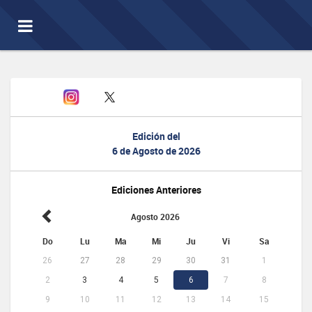
Toggle
navigation
Edición del
6 de Agosto de 2026
Ediciones Anteriores
Agosto 2026
Do
Lu
Ma
Mi
Ju
Vi
Sa
26
27
28
29
30
31
1
2
3
4
5
6
7
8
9
10
11
12
13
14
15