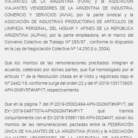
VIAJANTES DE LA ARGENTINA (FUVA) y la ASOCIACIÓN
VIAJANTES VENDEDORES DE LA ARGENTINA DE INDUSTRIA,
COMERCIO Y SERVICIOS (AVVA), por la parte sindical y la
ASOCIACIÓN DE INDUSTRIAS PRODUCTORAS DE ARTÍCULOS DE
LIMPIEZA PERSONAL, DEL HOGAR Y AFINES DE LA REPÚBLICA
ARGENTINA (ALPHA), por la parte empleadora, en el marco del
Convenio Colectivo de Trabajo Nº 295/97 , conforme lo dispuesto
en la Ley de Negociación Colectiva Nº 14.250 (t.o. 2004).
Que los montos de las remuneraciones precitados integran el
acuerdo, celebrado por dichas partes, que fue homologado por el
artículo 1° de la Resolución citada en el Visto y registrado bajo el
Nº 2442/19, conforme surge del orden 22 y del IF-2019-105173605-
APN-DNRYRT#MPYT, respectivamente.
Que en la página 7 del IF-2019-05002494-APN-DGDMT#MPYT, del
EX–2019-04977074-APNDGDMT#MPYT que tramita
conjuntamente con el EX-2018-33981190-APN-DGD#MT, obran los
montos de las remuneraciones pactadas entre la FEDERACIÓN
ÚNICA DE VIAJANTES DE LA ARGENTINA (FUVA) y la ASOCIACIÓN
VIAJANTES VENDEDORES DE LA ARGENTINA DE INDUSTRIA,