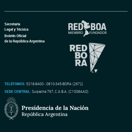
Secretaría
Legal y Técnica
Boletín Oficial
de la República Argentina
TELÉFONOS:
5218-8400 - 0810-345-BORA (2672)
SEDE CENTRAL:
Suipacha 767, C.A.B.A. (C1008AAO)