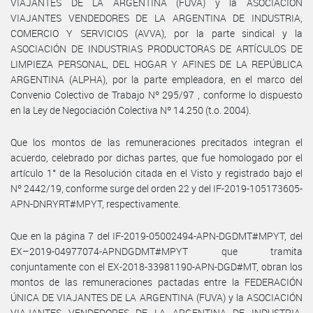
VIAJANTES DE LA ARGENTINA (FUVA) y la ASOCIACIÓN
VIAJANTES VENDEDORES DE LA ARGENTINA DE INDUSTRIA,
COMERCIO Y SERVICIOS (AVVA), por la parte sindical y la
ASOCIACIÓN DE INDUSTRIAS PRODUCTORAS DE ARTÍCULOS DE
LIMPIEZA PERSONAL, DEL HOGAR Y AFINES DE LA REPÚBLICA
ARGENTINA (ALPHA), por la parte empleadora, en el marco del
Convenio Colectivo de Trabajo Nº 295/97 , conforme lo dispuesto
en la Ley de Negociación Colectiva Nº 14.250 (t.o. 2004).
Que los montos de las remuneraciones precitados integran el
acuerdo, celebrado por dichas partes, que fue homologado por el
artículo 1° de la Resolución citada en el Visto y registrado bajo el
Nº 2442/19, conforme surge del orden 22 y del IF-2019-105173605-
APN-DNRYRT#MPYT, respectivamente.
Que en la página 7 del IF-2019-05002494-APN-DGDMT#MPYT, del
EX–2019-04977074-APNDGDMT#MPYT que tramita
conjuntamente con el EX-2018-33981190-APN-DGD#MT, obran los
montos de las remuneraciones pactadas entre la FEDERACIÓN
ÚNICA DE VIAJANTES DE LA ARGENTINA (FUVA) y la ASOCIACIÓN
VIAJANTES VENDEDORES DE LA ARGENTINA DE INDUSTRIA,