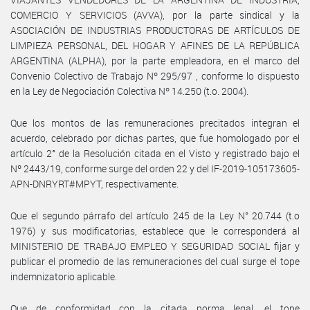
COMERCIO Y SERVICIOS (AVVA), por la parte sindical y la
ASOCIACIÓN DE INDUSTRIAS PRODUCTORAS DE ARTÍCULOS DE
LIMPIEZA PERSONAL, DEL HOGAR Y AFINES DE LA REPÚBLICA
ARGENTINA (ALPHA), por la parte empleadora, en el marco del
Convenio Colectivo de Trabajo Nº 295/97 , conforme lo dispuesto
en la Ley de Negociación Colectiva Nº 14.250 (t.o. 2004).
Que los montos de las remuneraciones precitados integran el
acuerdo, celebrado por dichas partes, que fue homologado por el
artículo 2° de la Resolución citada en el Visto y registrado bajo el
Nº 2443/19, conforme surge del orden 22 y del IF-2019-105173605-
APN-DNRYRT#MPYT, respectivamente.
Que el segundo párrafo del artículo 245 de la Ley N° 20.744 (t.o
1976) y sus modificatorias, establece que le corresponderá al
MINISTERIO DE TRABAJO EMPLEO Y SEGURIDAD SOCIAL fijar y
publicar el promedio de las remuneraciones del cual surge el tope
indemnizatorio aplicable.
Que de conformidad con la citada norma legal, el tope