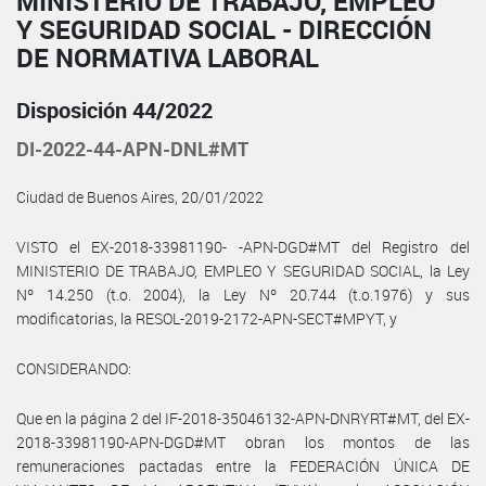
MINISTERIO DE TRABAJO, EMPLEO
Y SEGURIDAD SOCIAL - DIRECCIÓN
DE NORMATIVA LABORAL
Disposición 44/2022
DI-2022-44-APN-DNL#MT
Ciudad de Buenos Aires, 20/01/2022
VISTO el EX-2018-33981190- -APN-DGD#MT del Registro del
MINISTERIO DE TRABAJO, EMPLEO Y SEGURIDAD SOCIAL, la Ley
Nº 14.250 (t.o. 2004), la Ley Nº 20.744 (t.o.1976) y sus
modificatorias, la RESOL-2019-2172-APN-SECT#MPYT, y
CONSIDERANDO:
Que en la página 2 del IF-2018-35046132-APN-DNRYRT#MT, del EX-
2018-33981190-APN-DGD#MT obran los montos de las
remuneraciones pactadas entre la FEDERACIÓN ÚNICA DE