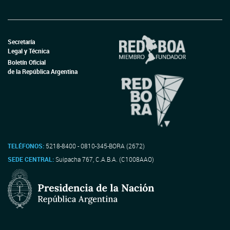
Secretaría
Legal y Técnica
Boletín Oficial
de la República Argentina
TELÉFONOS:
5218-8400 - 0810-345-BORA (2672)
SEDE CENTRAL:
Suipacha 767, C.A.B.A. (C1008AAO)