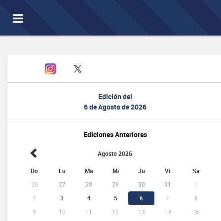
Toggle
navigation
Edición del
6 de Agosto de 2026
Ediciones Anteriores
Agosto 2026
Do
Lu
Ma
Mi
Ju
Vi
Sa
26
27
28
29
30
31
1
2
3
4
5
6
7
8
9
10
11
12
13
14
15