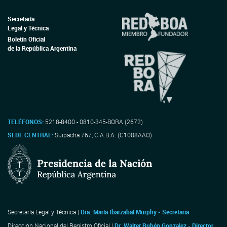
Secretaría
Legal y Técnica
Boletín Oficial
de la República Argentina
TELÉFONOS:
5218-8400 - 0810-345-BORA (2672)
SEDE CENTRAL:
Suipacha 767, C.A.B.A. (C1008AAO)
Secretaría Legal y Técnica |
Dra. María Ibarzabal Murphy - Secretaria
Dirección Nacional del Registro Oficial |
Dr. Walter Rubén Gonzalez - Director