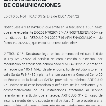
DE COMUNICACIONES
EDICTO DE NOTIFICACIÓN (art.42 del DEC.1759/72)
Notifíquese a “FM KAYROS” que emite en la frecuencia 105.1 MHz,
que en el expediente EX-2021-79297494- APN-SDYME#ENACOM se
ha dictado la RESOLUCIÓN-2022-716-APN-ENACOM#JGM, de
fecha 19/04/2022, que en su parte resolutiva dice:
“ARTÍCULO 1º.- Declárase ilegal, en los términos del Artículo 116 de
la Ley Nº 26.522, al servicio de comunicación audiovisual por
modulación de frecuencia denominado “FM KAYROS”, que emite en
la frecuencia 105.1 MHz, desde el domicilio de estudio sito en la
calle Santa Fe Nº 482 y planta transmisora en la Cima del Cerro 20
de Febrero, de la localidad SALTA, provincia homónima. ARTÍCULO
2º.- Intímase al cese inmediato y definitivo de las emisiones y al
desmantelamiento de las instalaciones afectadas al servicio
referido en el artículo que antecede. ARTÍCULO 3º.- En caso de
incumplimiento de lo dispuesto en el Artículo 2°, se procederá a la
incautación y el desmantelamiento de las instalaciones del servicio