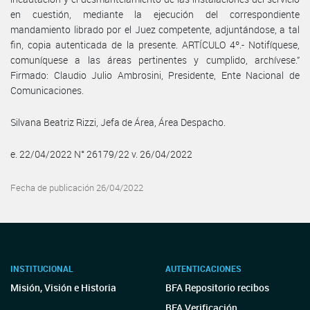
en cuestión, mediante la ejecución del correspondiente
mandamiento librado por el Juez competente, adjuntándose, a tal
fin, copia autenticada de la presente. ARTÍCULO 4º.- Notifíquese,
comuníquese a las áreas pertinentes y cumplido, archívese.”
Firmado: Claudio Julio Ambrosini, Presidente, Ente Nacional de
Comunicaciones.
Silvana Beatriz Rizzi, Jefa de Área, Área Despacho.
e. 22/04/2022 N° 26179/22 v. 26/04/2022
Fecha de publicación 26/04/2022
INSTITUCIONAL
AUTENTICACIONES
Misión, Visión e Historia
BFA Repositorio recibos
BFA Verificación