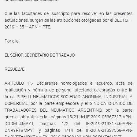
Que las facultades del suscripto para resolver en las presentes
actuaciones, surgen de las atribuciones otorgadas por el DECTO. –
2019 – 35 – APN – PTE.
Por ello,
EL SEÑOR SECRETARIO DE TRABAJO
RESUELVE:
ARTÍCULO 1º.- Declárense homologados el acuerdo, acta de
ratificación y nómina de personal afectado celebrados entre la
firma PIRELLI NEUMATICOS SOCIEDAD ANONIMA, INDUSTRIAL Y
COMERCIAL, por la parte empleadora y el SINDICATO UNICO DE
TRABAJADORES DEL NEUMATICO ARGENTINO, por la parte
gremial, obrantes en las páginas 15/21 del IF-2019-05367317-APN-
DGDMT#MPYT, paginas 1/2 del IF-2019-21331746-APN-
DNRYRT#MPYT y páginas 1/14 del IF-2019-21327559-APN-
DNRYRT#MPYT del EX–2019-05308132-APN-DGDMT#MPYT.