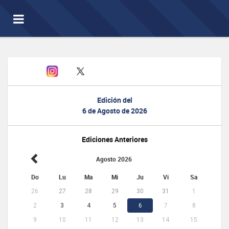
Toggle
navigation
Edición del
6 de Agosto de 2026
Ediciones Anteriores
Agosto 2026
Do
Lu
Ma
Mi
Ju
Vi
Sa
26
27
28
29
30
31
1
2
3
4
5
6
7
8
9
10
11
12
13
14
15