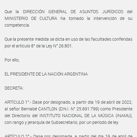
Que la DIRECCIÓN GENERAL DE ASUNTOS JURÍDICOS del
MINISTERIO DE CULTURA ha tomado la intervención de su
competencia.
Que la presente medida se dicta en uso de las facultades conferidas
por el artículo 8° de la Ley N° 26.801.
Por ello,
EL PRESIDENTE DE LA NACIÓN ARGENTINA
DECRETA:
ARTÍCULO 1°.- Dase por designado, a partir día 19 de abril de 2022,
al señor Bernabé CANTLON (D.N.I. N° 25.691.799) como Presidente
del Directorio del INSTITUTO NACIONAL DE LA MÚSICA (INAMU),
con rango y jerarquía de Subsecretario, por un período de ley.
ARTÍCULO 2°.- Dase por designada, a partir del día 19 de abril de