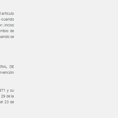
l artículo
1 -cuando
-; inciso
cambio de
cuando se
ERAL DE
rvención
.871 y su
 29 de la
el 23 de