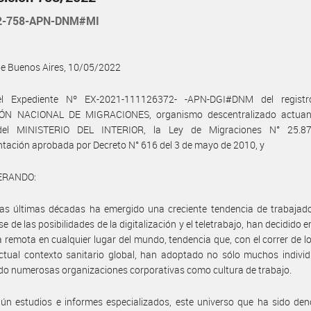
22-758-APN-DNM#MI
de Buenos Aires, 10/05/2022
l Expediente Nº EX-2021-111126372- -APN-DGI#DNM del regist
ÓN NACIONAL DE MIGRACIONES, organismo descentralizado actuan
 del MINISTERIO DEL INTERIOR, la Ley de Migraciones N° 25.8
tación aprobada por Decreto N° 616 del 3 de mayo de 2010, y
ERANDO:
as últimas décadas ha emergido una creciente tendencia de trabajado
se de las posibilidades de la digitalización y el teletrabajo, han decidido 
 remota en cualquier lugar del mundo, tendencia que, con el correr de l
ctual contexto sanitario global, han adoptado no sólo muchos indivi
o numerosas organizaciones corporativas como cultura de trabajo.
ún estudios e informes especializados, este universo que ha sido de