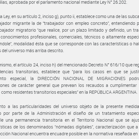
lias, aprobada por el parlamento nacional mediante Ley N° 26.202.
a Ley, en su artículo 2, inciso g), punto ii, establece como una de las subc
ajador migrante la de “trabajador con empleo concreto”, entendiendo p
bajador migratorio “que realice, por un plazo limitado y definido, un tr
 conocimientos profesionales, comerciales, técnicos o altamente espec
índole”, modalidad ésta que se corresponde con las características o ha
s del universo más arriba descrito.
mismo, el artículo 24, inciso h) del mencionado Decreto N° 616/10 que r
dencias transitorias, establece que “para los casos en que se justi
iento especial, la DIRECCIÓN NACIONAL DE MIGRACIONES podrá
ciones de carácter general que prevean los recaudos a cumplimentar 
 como residentes transitorios especiales” en la REPÚBLICA ARGENTINA.
to a las particularidades del universo objeto de la presente medida
o por parte de la Administración el diseño de un tratamiento especí
e una permanencia transitoria en el Territorio Nacional que se ajus
ísticas de los denominados “nómadas digitales”, caracterización que a 
ección Nacional encuentra encuadre posible en la normativa reseñada en