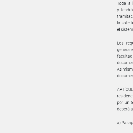
Toda la 
y tendrá
tramitac
la solici
el sist
Los requ
generale
facult
document
Asimismo
document
ARTÍCULO
residenc
por un t
deberá a
a) Pasap