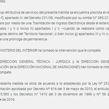
tes.
sa retributiva de servicios del presente trámite se encuentra prevista en e
so f), apartado III, del Decreto 231/09, modificado por su similar N° 285/2
zare por medio de una Tramitación de Ingreso Electrónica desde el exterior
ados I y II o inciso h) apartados I y II –cuando se realizare como 
oría dentro del Territorio Nacional-; o bien inciso g) apartados III y IV, 
de una prórroga de permanencia.
INISTERIO DEL INTERIOR ha tomado la intervención que le compete.
 DIRECCION GENERAL TÉCNICA - JURÍDICA y la DIRECCIÓN GEN
CIÓN de la DIRECCIÓN NACIONAL DE MIGRACIONES han tomado la inte
compete.
resente medida se dicta de acuerdo a lo establecido por la Ley Nº 25
tación aprobada por Decreto Nº 616 del 3 de mayo de 2010, el artículo
25.565 y los Decretos N° 1410 del 3 de diciembre de 1996 y Nº 59 d
e de 2019.