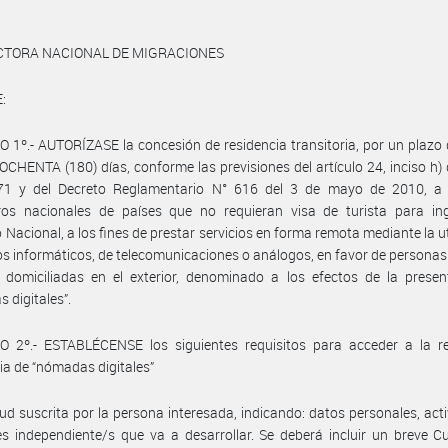
ECTORA NACIONAL DE MIGRACIONES
:
 1º.- AUTORÍZASE la concesión de residencia transitoria, por un plazo
CHENTA (180) días, conforme las previsiones del artículo 24, inciso h) 
71 y del Decreto Reglamentario N° 616 del 3 de mayo de 2010, a 
eros nacionales de países que no requieran visa de turista para ing
io Nacional, a los fines de prestar servicios en forma remota mediante la ut
s informáticos, de telecomunicaciones o análogos, en favor de personas 
s domiciliadas en el exterior, denominado a los efectos de la prese
 digitales”.
O 2º.- ESTABLÉCENSE los siguientes requisitos para acceder a la re
ria de “nómadas digitales”
itud suscrita por la persona interesada, indicando: datos personales, act
es independiente/s que va a desarrollar. Se deberá incluir un breve C