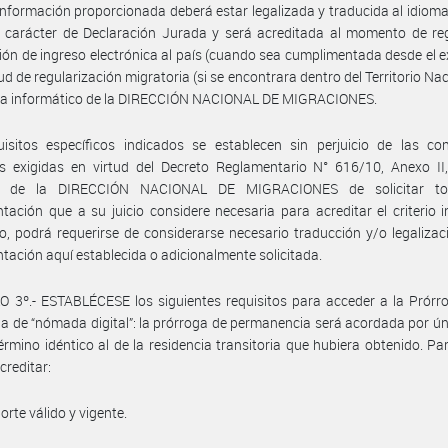
información proporcionada deberá estar legalizada y traducida al idiom
 carácter de Declaración Jurada y será acreditada al momento de reg
ión de ingreso electrónica al país (cuando sea cumplimentada desde el ex
tud de regularización migratoria (si se encontrara dentro del Territorio Na
ema informático de la DIRECCIÓN NACIONAL DE MIGRACIONES.
isitos específicos indicados se establecen sin perjuicio de las con
s exigidas en virtud del Decreto Reglamentario N° 616/10, Anexo II,
ad de la DIRECCIÓN NACIONAL DE MIGRACIONES de solicitar to
ación que a su juicio considere necesaria para acreditar el criterio 
, podrá requerirse de considerarse necesario traducción y/o legalizac
ación aquí establecida o adicionalmente solicitada.
 3º.- ESTABLÉCESE los siguientes requisitos para acceder a la Prórr
ia de “nómada digital”: la prórroga de permanencia será acordada por ún
érmino idéntico al de la residencia transitoria que hubiera obtenido. Par
creditar:
orte válido y vigente.