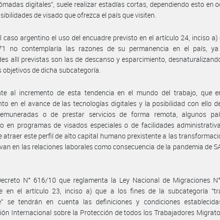
madas digitales”, suele realizar estadías cortas, dependiendo esto en 
sibilidades de visado que ofrezca el país que visiten.
l caso argentino el uso del encuadre previsto en el artículo 24, inciso a) 
71 no contemplaría las razones de su permanencia en el país, ya
des allí previstas son las de descanso y esparcimiento, desnaturalizand
 objetivos de dicha subcategoría.
nte al incremento de esta tendencia en el mundo del trabajo, que e
o en el avance de las tecnologías digitales y la posibilidad con ello de
remuneradas o de prestar servicios de forma remota, algunos pa
 en programas de visados especiales o de facilidades administrativa
e atraer este perfil de alto capital humano prexistente a las transformac
van en las relaciones laborales como consecuencia de la pandemia de 
Decreto N° 616/10 que reglamenta la Ley Nacional de Migraciones N°
e en el artículo 23, inciso a) que a los fines de la subcategoría “t
e” se tendrán en cuenta las definiciones y condiciones establecida
ón Internacional sobre la Protección de todos los Trabajadores Migrato