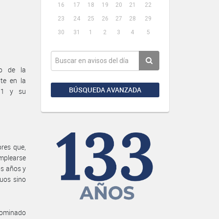
16
17
18
19
20
21
22
23
24
25
26
27
28
29
30
31
1
2
3
4
5
ro de la
te en la
BÚSQUEDA AVANZADA
71 y su
res que,
emplearse
os años y
duos sino
nominado