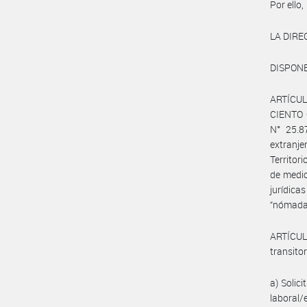
Por ello,
LA DIR
DISPONE
ARTÍCULO
CIENTO O
N° 25.8
extranj
Territor
de medio
jurídica
“nómadas
ARTÍCUL
transito
a) Solic
laboral/