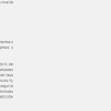
 nivel de
empresa o
gresos u
o III, del
ealizadas
bien tasa
inciso h),
 según la
icitudes
IRECCIÓN