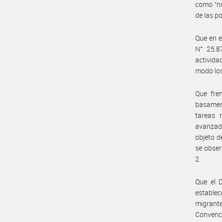
como “nó
de las po
Que en e
N° 25.8
activida
modo los
Que fre
basament
tareas 
avanzado
objeto d
se obser
2.
Que el 
establec
migrant
Convenci