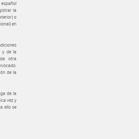
a español
istrar la
terior) o
cional) en
diciones
 y de la
da otra
invocado.
ión de la
oga de la
ica vez y
a ello se