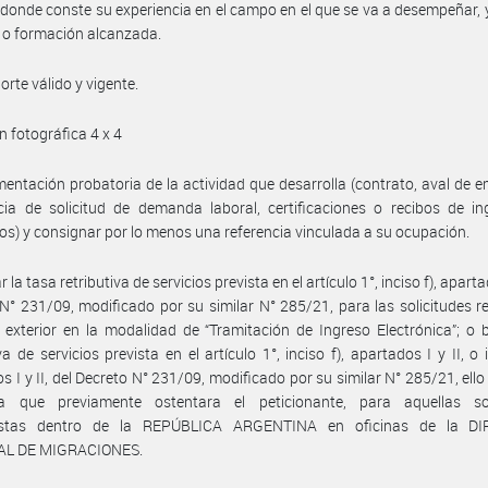
 donde conste su experiencia en el campo en el que se va a desempeñar, y
 o formación alcanzada.
orte válido y vigente.
n fotográfica 4 x 4
entación probatoria de la actividad que desarrolla (contrato, aval de 
ia de solicitud de demanda laboral, certificaciones o recibos de in
os) y consignar por lo menos una referencia vinculada a su ocupación.
 la tasa retributiva de servicios prevista en el artículo 1°, inciso f), apartad
N° 231/09, modificado por su similar N° 285/21, para las solicitudes r
 exterior en la modalidad de “Tramitación de Ingreso Electrónica”; o 
va de servicios prevista en el artículo 1°, inciso f), apartados I y II, o 
s I y II, del Decreto N° 231/09, modificado por su similar N° 285/21, ello
ía que previamente ostentara el peticionante, para aquellas sol
estas dentro de la REPÚBLICA ARGENTINA en oficinas de la D
AL DE MIGRACIONES.