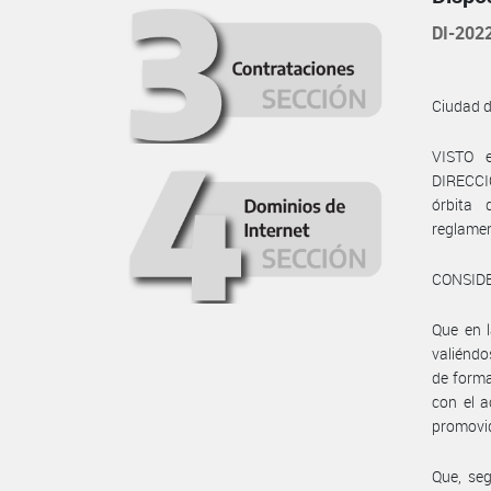
DI-20
Ciudad 
VISTO e
DIRECCI
órbita
reglamen
CONSID
Que en l
valiéndo
de forma
con el a
promovid
Que, seg