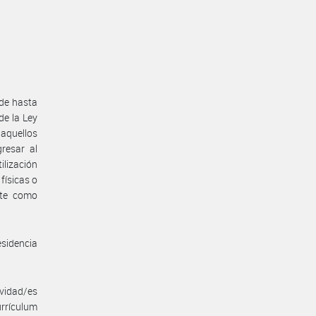
 de hasta
de la Ley
aquellos
resar al
ilización
físicas o
nte como
sidencia
ividad/es
urrículum