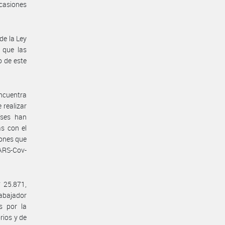
ocasiones
de la Ley
 que las
o de este
ncuentra
 realizar
íses han
s con el
iones que
SARS-Cov-
 25.871,
rabajador
s por la
rios y de