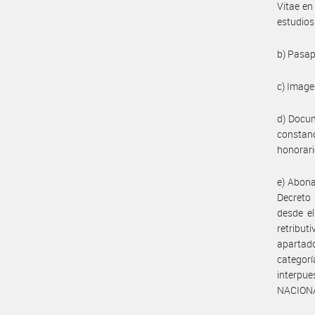
Vitae en
estudios
b) Pasap
c) Image
d) Docum
constanc
honorari
e) Abonar
Decreto 
desde el
retributi
apartado
categor
interpu
NACION