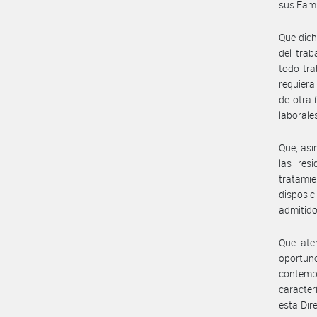
sus Fami
Que dich
del trab
todo tra
requiera
de otra 
laborale
Que, asi
las resi
tratam
disposi
admitido
Que aten
oportun
contempl
caracter
esta Dir