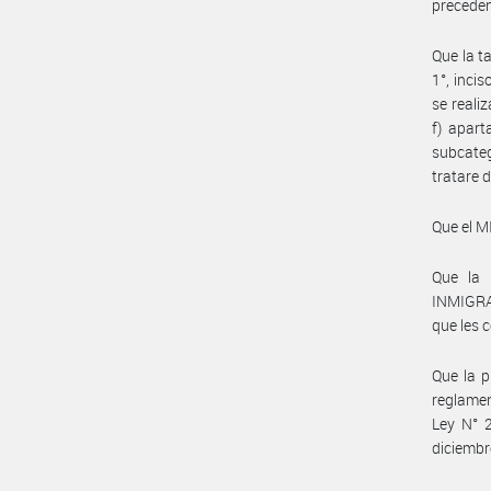
preceden
Que la ta
1°, inci
se reali
f) apart
subcateg
tratare 
Que el M
Que la
INMIGRA
que les 
Que la p
reglamen
Ley N° 
diciembr