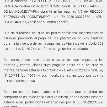
Que la empresa DUSTIN DENIM SOCIEDAD DE RESPONSABILIDAD
LIMITADA celebra un acuerdo directo con la UNIÓN CORTADORES
DE LA INDUMENTARIA, obrante en las páginas 4/5 del RE-2020-
30076933-APN-DGDMT#MPYT del EX-2020-30077359- -APN-
DGDMT#MPYT, y solicitan su homologación.
Que en el referido acuerdo las partes convienen suspensiones de
personal previendo el pago de una prestación no remunerativa,
durante la vigencia de las mismas, en los términos del artículo 223
bis de la Ley N° 20.744, conforme surge del texto pactado.
Que corresponde hacer saber a las partes que respecto a los
aportes y contribuciones cuyo pago se pacta en el acuerdo de
marras, deberán estarse a lo previsto en el Artículo 223 bis de la Ley
N° 20.744 (t.o. 1976) y sus modificatorias, en todo por cuanto
derecho corresponda.
Que corresponde hacer saber a las partes que en virtud del
compromiso asumido en la cláusula cuarta, a todo evento deberán
estarse a las prohibiciones establecidas por el DECNU-2020-329-