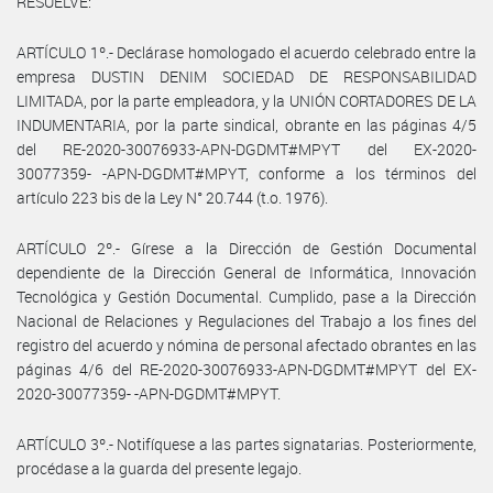
RESUELVE:
ARTÍCULO 1º.- Declárase homologado el acuerdo celebrado entre la
empresa DUSTIN DENIM SOCIEDAD DE RESPONSABILIDAD
LIMITADA, por la parte empleadora, y la UNIÓN CORTADORES DE LA
INDUMENTARIA, por la parte sindical, obrante en las páginas 4/5
del RE-2020-30076933-APN-DGDMT#MPYT del EX-2020-
30077359- -APN-DGDMT#MPYT, conforme a los términos del
artículo 223 bis de la Ley N° 20.744 (t.o. 1976).
ARTÍCULO 2º.- Gírese a la Dirección de Gestión Documental
dependiente de la Dirección General de Informática, Innovación
Tecnológica y Gestión Documental. Cumplido, pase a la Dirección
Nacional de Relaciones y Regulaciones del Trabajo a los fines del
registro del acuerdo y nómina de personal afectado obrantes en las
páginas 4/6 del RE-2020-30076933-APN-DGDMT#MPYT del EX-
2020-30077359- -APN-DGDMT#MPYT.
ARTÍCULO 3º.- Notifíquese a las partes signatarias. Posteriormente,
procédase a la guarda del presente legajo.