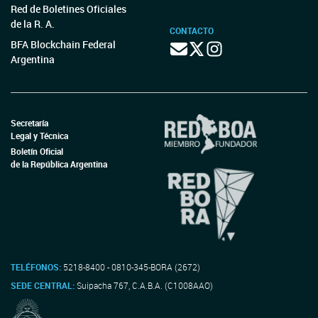
Red de Boletines Oficiales
de la R. A.
CONTACTO
BFA Blockchain Federal
Argentina
Secretaría
Legal y Técnica
Boletín Oficial
de la República Argentina
TELÉFONOS:
5218-8400 - 0810-345-BORA (2672)
SEDE CENTRAL:
Suipacha 767, C.A.B.A. (C1008AAO)