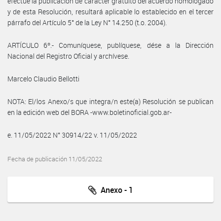
efectúe la publicación de carácter gratuito del acuerdo homologado
y de esta Resolución, resultará aplicable lo establecido en el tercer
párrafo del Artículo 5° de la Ley N° 14.250 (t.o. 2004).
ARTÍCULO 6º.- Comuníquese, publíquese, dése a la Dirección
Nacional del Registro Oficial y archívese.
Marcelo Claudio Bellotti
NOTA: El/los Anexo/s que integra/n este(a) Resolución se publican
en la edición web del BORA -www.boletinoficial.gob.ar-
e. 11/05/2022 N° 30914/22 v. 11/05/2022
Fecha de publicación 11/05/2022
Anexo - 1