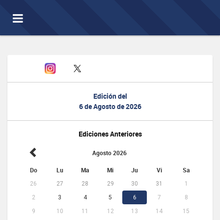
Toggle
navigation
Edición del
6 de Agosto de 2026
Ediciones Anteriores
Agosto 2026
Do
Lu
Ma
Mi
Ju
Vi
Sa
26
27
28
29
30
31
1
2
3
4
5
6
7
8
9
10
11
12
13
14
15