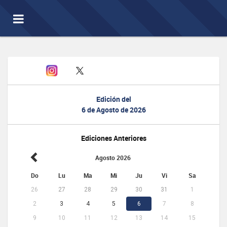
Toggle
navigation
Edición del
6 de Agosto de 2026
Ediciones Anteriores
Agosto 2026
Do
Lu
Ma
Mi
Ju
Vi
Sa
26
27
28
29
30
31
1
2
3
4
5
6
7
8
9
10
11
12
13
14
15