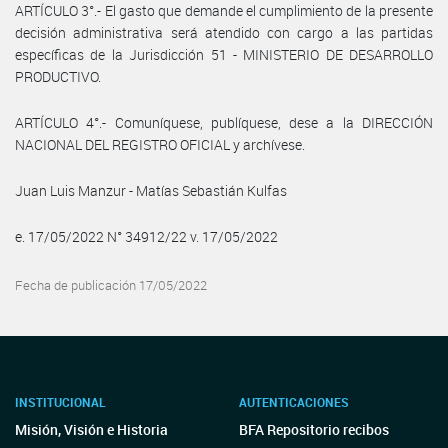
ARTÍCULO 3°.- El gasto que demande el cumplimiento de la presente
decisión administrativa será atendido con cargo a las partidas
específicas de la Jurisdicción 51 - MINISTERIO DE DESARROLLO
PRODUCTIVO.
ARTÍCULO 4°.- Comuníquese, publíquese, dese a la DIRECCIÓN
NACIONAL DEL REGISTRO OFICIAL y archívese.
Juan Luis Manzur - Matías Sebastián Kulfas
e. 17/05/2022 N° 34912/22 v. 17/05/2022
Fecha de publicación 17/05/2022
INSTITUCIONAL
AUTENTICACIONES
Misión, Visión e Historia
BFA Repositorio recibos