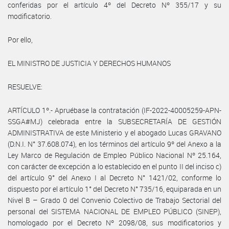
conferidas por el artículo 4º del Decreto Nº 355/17 y su
modificatorio.
Por ello,
EL MINISTRO DE JUSTICIA Y DERECHOS HUMANOS
RESUELVE:
ARTÍCULO 1º.- Apruébase la contratación (IF-2022-40005259-APN-
SSGA#MJ) celebrada entre la SUBSECRETARÍA DE GESTIÓN
ADMINISTRATIVA de este Ministerio y el abogado Lucas GRAVANO
(D.N.I. N° 37.608.074), en los términos del artículo 9º del Anexo a la
Ley Marco de Regulación de Empleo Público Nacional Nº 25.164,
con carácter de excepción a lo establecido en el punto II del inciso c)
del artículo 9° del Anexo I al Decreto N° 1421/02, conforme lo
dispuesto por el artículo 1° del Decreto N° 735/16, equiparada en un
Nivel B – Grado 0 del Convenio Colectivo de Trabajo Sectorial del
personal del SISTEMA NACIONAL DE EMPLEO PÚBLICO (SINEP),
homologado por el Decreto Nº 2098/08, sus modificatorios y