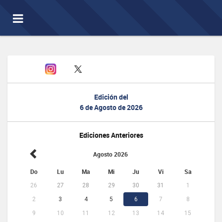
Toggle
navigation
Edición del
6 de Agosto de 2026
Ediciones Anteriores
Agosto 2026
Do
Lu
Ma
Mi
Ju
Vi
Sa
26
27
28
29
30
31
1
2
3
4
5
6
7
8
9
10
11
12
13
14
15