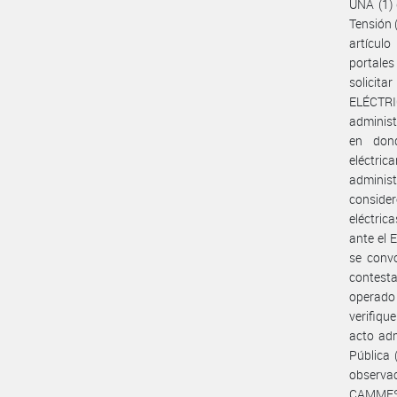
UNA (1) 
Tensión (
artículo
portale
solicit
ELÉCTRI
administ
en don
eléctric
administ
consider
eléctric
ante el 
se convo
contesta
operado 
verifiqu
acto adm
Pública 
observa
CAMMES