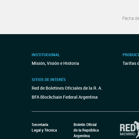
Fecha d
INSTITUCIONAL
PRODUCT
Misión, Visión e Historia
Tarifas 
SITIOS DE INTERÉS
Red de Boletines Oficiales de la R. A.
BFA Blockchain Federal Argentina
Secretaría
Boletín Oficial
Legal y Técnica
de la República
Argentina