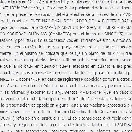
doble terna en 132 kV, entre ésa ET y la intersección con la futura Líne
LAT) 132 kV 25 de Mayo - Chivilcoy. 2.- La publicidad de la solicitud dispu
 1 de la presente resolución, deberá efectuarse a través de un AVIS
s de Internet del ENTE NACIONAL REGULADOR DE LA ELECTRICIDAD 
ar igual publicación a la COMPAÑÍA ADMINISTRADORA DEL MERCADO M
CO SOCIEDAD ANÓNIMA (CAMMESA) por el lapso de CINCO (5) días
rativos, y por DOS (2) días consecutivos en un diario de amplia difusión 
de se construirán las obras proyectadas o en donde puedan 
amente. En el mismo se indicará que se fija un plazo de DIEZ (10) día
rativos a ser computados desde la última publicación efectuada para q
e que la solicitud en cuestión pueda afectarlo en cuanto a las pres
as recibidas o sus intereses económicos, plantee su oposición fundada po
ENRE. 3.- Disponer que, en caso de registrarse oposición común a otros 
cará a una Audiencia Pública para recibir las mismas y permitir al so
r las mismas y exponer sus argumentos. 4.- Disponer que, en caso co
el vencimiento del plazo fijado en el artículo 2 de esta resolución s
e la presentación de oposición alguna, este Ente Nacional procederá a 
inistrativo con el objeto de otorgar el Certificado de Conveniencia y 
(CCyNP) referido en el artículo 1. 5.- El solicitante deberá cumplir con 
ciones y requerimientos técnicos efectuados tanto por TRANSB
A en sus respectivos informes técnicos, a efectos de garant