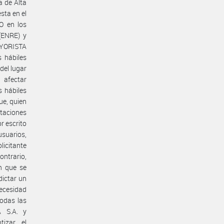
a de Alta
esta en el
O en los
(ENRE) y
AYORISTA
 hábiles
del lugar
afectar
s hábiles
ue, quien
taciones
r escrito
usuarios,
licitante
ntrario,
in que se
dictar un
Necesidad
todas las
A S.A. y
izar el