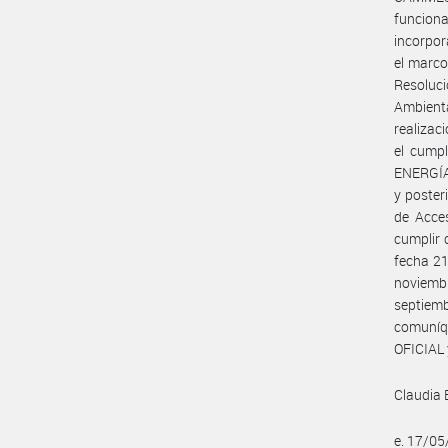
funcion
incorpor
el marco
Resoluci
Ambienta
realizac
el cump
ENERGÍA 
y poster
de Acce
cumplir 
fecha 21
noviemb
septiemb
comuníq
OFICIAL 
Claudia E
e. 17/0