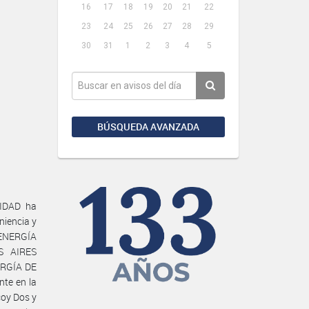
16
17
18
19
20
21
22
23
24
25
26
27
28
29
30
31
1
2
3
4
5
BÚSQUEDA AVANZADA
IDAD ha
niencia y
ENERGÍA
S AIRES
ERGÍA DE
nte en la
coy Dos y