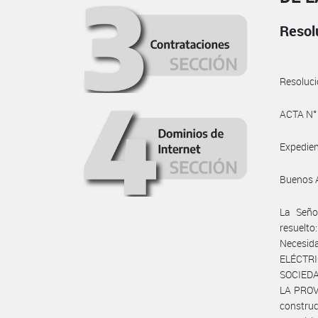
Resol
Resoluc
ACTA N°
Expedie
Buenos 
La Señ
resuelto
Necesi
ELÉCTR
SOCIEDA
LA PROVI
construc