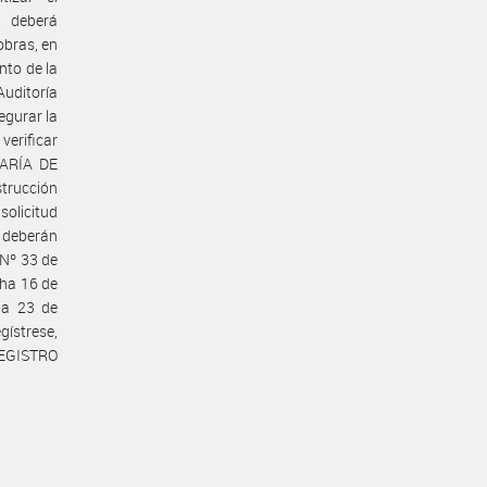
. deberá
obras, en
nto de la
Auditoría
egurar la
verificar
TARÍA DE
strucción
solicitud
 deberán
 Nº 33 de
cha 16 de
ha 23 de
gístrese,
REGISTRO