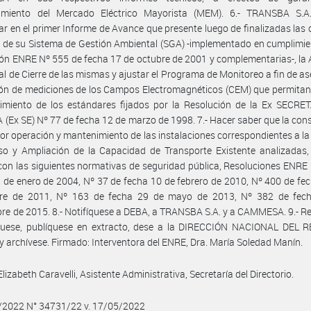
amiento del Mercado Eléctrico Mayorista (MEM). 6.- TRANSBA S.A
ar en el primer Informe de Avance que presente luego de finalizadas las 
 de su Sistema de Gestión Ambiental (SGA) -implementado en cumplimie
ón ENRE Nº 555 de fecha 17 de octubre de 2001 y complementarias-, la 
l de Cierre de las mismas y ajustar el Programa de Monitoreo a fin de as
ión de mediciones de los Campos Electromagnéticos (CEM) que permitan 
limiento de los estándares fijados por la Resolución de la Ex SECRE
(Ex SE) Nº 77 de fecha 12 de marzo de 1998. 7.- Hacer saber que la con
ior operación y mantenimiento de las instalaciones correspondientes a la 
so y Ampliación de la Capacidad de Transporte Existente analizadas,
con las siguientes normativas de seguridad pública, Resoluciones ENRE
 de enero de 2004, Nº 37 de fecha 10 de febrero de 2010, Nº 400 de fe
re de 2011, Nº 163 de fecha 29 de mayo de 2013, Nº 382 de fec
re de 2015. 8.- Notifíquese a DEBA, a TRANSBA S.A. y a CAMMESA. 9.- Re
uese, publíquese en extracto, dese a la DIRECCIÓN NACIONAL DEL 
y archívese. Firmado: Interventora del ENRE, Dra. María Soledad Manín.
lizabeth Caravelli, Asistente Administrativa, Secretaría del Directorio.
5/2022 N° 34731/22 v. 17/05/2022