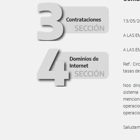
13/05/2
A LAS E
A LAS E
Ref.: Ci
tasas de
Nos diri
sistema 
menciona
operacio
operacio
Saludam