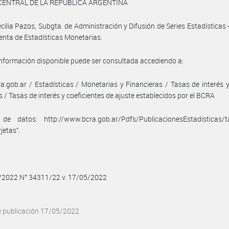
CENTRAL DE LA REPÚBLICA ARGENTINA
cilia Pazos, Subgta. de Administración y Difusión de Series Estadísticas 
enta de Estadísticas Monetarias.
información disponible puede ser consultada accediendo a:
.gob.ar / Estadísticas / Monetarias y Financieras / Tasas de interés
 / Tasas de interés y coeficientes de ajuste establecidos por el BCRA
de datos: http://www.bcra.gob.ar/Pdfs/PublicacionesEstadisticas/tas
jetas”.
5/2022 N° 34311/22 v. 17/05/2022
e publicación 17/05/2022