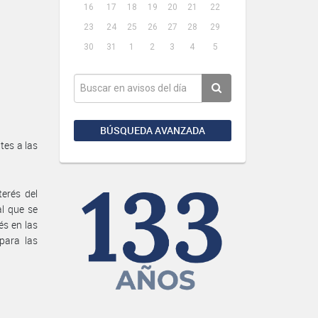
16
17
18
19
20
21
22
23
24
25
26
27
28
29
30
31
1
2
3
4
5
BÚSQUEDA AVANZADA
tes a las
terés del
al que se
és en las
para las