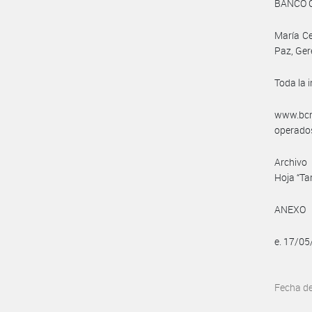
BANCO 
María Ce
Paz, Ger
Toda la 
www.bcra
operados
Archivo 
Hoja “Tar
ANEXO
e. 17/0
Fecha d