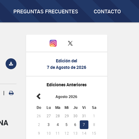
PREGUNTAS FRECUENTES
CONTACTO
Edición del
7 de Agosto de 2026
Ediciones Anteriores
|
Agosto 2026
Do
Lu
Ma
Mi
Ju
Vi
Sa
26
27
28
29
30
31
1
NA
2
3
4
5
6
7
8
9
10
11
12
13
14
15