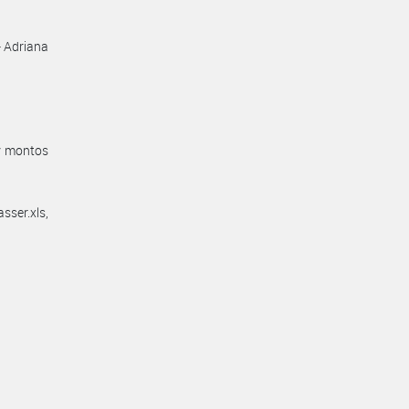
- Adriana
 y montos
ser.xls,