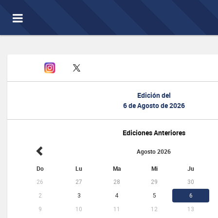
Toggle
navigation
Edición del
6 de Agosto de 2026
Ediciones Anteriores
Agosto 2026
Do
Lu
Ma
Mi
Ju
26
27
28
29
30
2
3
4
5
6
9
10
11
12
13