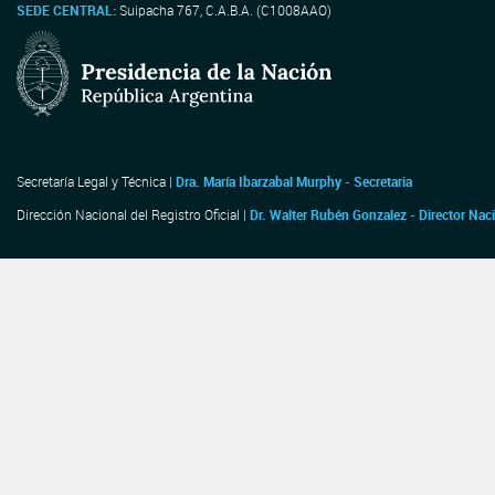
SEDE CENTRAL:
Suipacha 767, C.A.B.A. (C1008AAO)
Secretaría Legal y Técnica |
Dra. María Ibarzabal Murphy - Secretaria
Dirección Nacional del Registro Oficial |
Dr. Walter Rubén Gonzalez - Director Nac