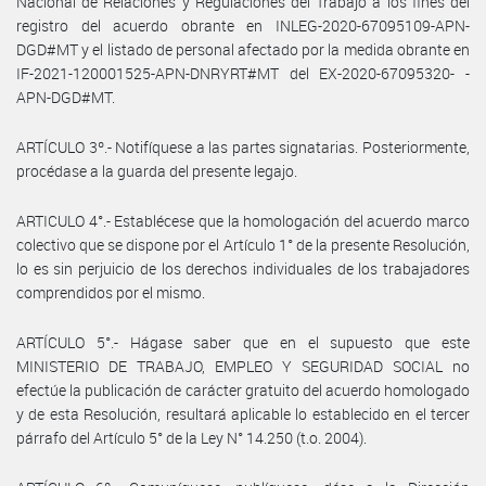
Nacional de Relaciones y Regulaciones del Trabajo a los fines del
registro del acuerdo obrante en INLEG-2020-67095109-APN-
DGD#MT y el listado de personal afectado por la medida obrante en
IF-2021-120001525-APN-DNRYRT#MT del EX-2020-67095320- -
APN-DGD#MT.
ARTÍCULO 3º.- Notifíquese a las partes signatarias. Posteriormente,
procédase a la guarda del presente legajo.
ARTICULO 4°.- Establécese que la homologación del acuerdo marco
colectivo que se dispone por el Artículo 1° de la presente Resolución,
lo es sin perjuicio de los derechos individuales de los trabajadores
comprendidos por el mismo.
ARTÍCULO 5°.- Hágase saber que en el supuesto que este
MINISTERIO DE TRABAJO, EMPLEO Y SEGURIDAD SOCIAL no
efectúe la publicación de carácter gratuito del acuerdo homologado
y de esta Resolución, resultará aplicable lo establecido en el tercer
párrafo del Artículo 5° de la Ley N° 14.250 (t.o. 2004).