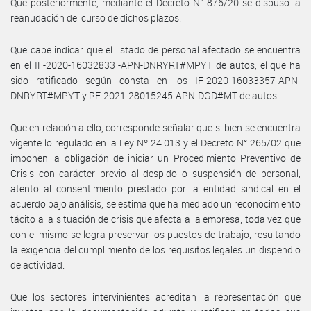
Que posteriormente, mediante el Decreto N° 876/20 se dispuso la
reanudación del curso de dichos plazos.
Que cabe indicar que el listado de personal afectado se encuentra
en el IF-2020-16032833 -APN-DNRYRT#MPYT de autos, el que ha
sido ratificado según consta en los IF-2020-16033357-APN-
DNRYRT#MPYT y RE-2021-28015245-APN-DGD#MT de autos.
Que en relación a ello, corresponde señalar que si bien se encuentra
vigente lo regulado en la Ley Nº 24.013 y el Decreto N° 265/02 que
imponen la obligación de iniciar un Procedimiento Preventivo de
Crisis con carácter previo al despido o suspensión de personal,
atento al consentimiento prestado por la entidad sindical en el
acuerdo bajo análisis, se estima que ha mediado un reconocimiento
tácito a la situación de crisis que afecta a la empresa, toda vez que
con el mismo se logra preservar los puestos de trabajo, resultando
la exigencia del cumplimiento de los requisitos legales un dispendio
de actividad.
Que los sectores intervinientes acreditan la representación que