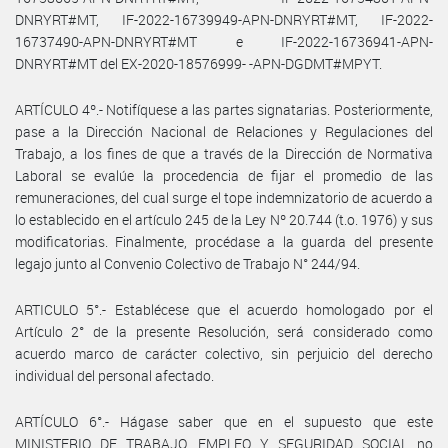
DNRYRT#MT, IF-2022-16739949-APN-DNRYRT#MT, IF-2022-
16737490-APN-DNRYRT#MT e IF-2022-16736941-APN-
DNRYRT#MT del EX-2020-18576999- -APN-DGDMT#MPYT.
ARTÍCULO 4º.- Notifíquese a las partes signatarias. Posteriormente,
pase a la Dirección Nacional de Relaciones y Regulaciones del
Trabajo, a los fines de que a través de la Dirección de Normativa
Laboral se evalúe la procedencia de fijar el promedio de las
remuneraciones, del cual surge el tope indemnizatorio de acuerdo a
lo establecido en el artículo 245 de la Ley Nº 20.744 (t.o. 1976) y sus
modificatorias. Finalmente, procédase a la guarda del presente
legajo junto al Convenio Colectivo de Trabajo N° 244/94.
ARTICULO 5°.- Establécese que el acuerdo homologado por el
Artículo 2° de la presente Resolución, será considerado como
acuerdo marco de carácter colectivo, sin perjuicio del derecho
individual del personal afectado.
ARTÍCULO 6°.- Hágase saber que en el supuesto que este
MINISTERIO DE TRABAJO, EMPLEO Y SEGURIDAD SOCIAL no