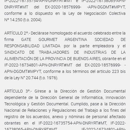
IF-2022-16735754-APN-DNRYRT#MT e IF-2022-16738065-APN-
DNRYRT#MT del EX-2020-18576999- -APN-DGDMT#MPYT,
conforme a lo dispuesto en la Ley de Negociación Colectiva
Nº 14.250 (t.o. 2004).
ARTÍCULO 2º.- Declárase homologado el acuerdo celebrado entre la
firma GATE GOURMET ARGENTINA SOCIEDAD DE
RESPONSABILIDAD LIMITADA por la parte empleadora y el
SINDICATO DE TRABAJADORES DE INDUSTRIAS DE LA
ALIMENTACIÓN DE LA PROVINCIA DE BUENOS AIRES, obrante en el
IF-2022-16734801-APN-DNRYRT#MT del EX-2020-18576999- -
APN-DGDMT#MPYT, conforme a los términos del artículo 223 bis
de la Ley N° 20.744 (t.o. 1976).
ARTÍCULO 3º.- Gírese a la Dirección de Gestión Documental
dependiente de la Dirección General de Informática, Innovación
Tecnológica y Gestión Documental. Cumplido, pase a la Dirección
Nacional de Relaciones y Regulaciones del Trabajo a los fines del
registro de los acuerdos, anexo y nóminas de personal afectado
obrantes en el IF-2022-16735754-APN-DNRYRT#MT, IF-2022-
16738065-APN-DNRYRT#MT, IF-2022-16734801-APN-