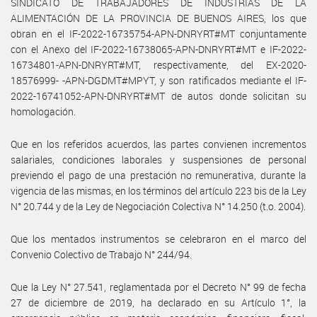
SINDICATO DE TRABAJADORES DE INDUSTRIAS DE LA
ALIMENTACIÓN DE LA PROVINCIA DE BUENOS AIRES, los que
obran en el IF-2022-16735754-APN-DNRYRT#MT conjuntamente
con el Anexo del IF-2022-16738065-APN-DNRYRT#MT e IF-2022-
16734801-APN-DNRYRT#MT, respectivamente, del EX-2020-
18576999- -APN-DGDMT#MPYT, y son ratificados mediante el IF-
2022-16741052-APN-DNRYRT#MT de autos donde solicitan su
homologación.
Que en los referidos acuerdos, las partes convienen incrementos
salariales, condiciones laborales y suspensiones de personal
previendo el pago de una prestación no remunerativa, durante la
vigencia de las mismas, en los términos del artículo 223 bis de la Ley
N° 20.744 y de la Ley de Negociación Colectiva N° 14.250 (t.o. 2004).
Que los mentados instrumentos se celebraron en el marco del
Convenio Colectivo de Trabajo N° 244/94.
Que la Ley N° 27.541, reglamentada por el Decreto N° 99 de fecha
27 de diciembre de 2019, ha declarado en su Artículo 1°, la