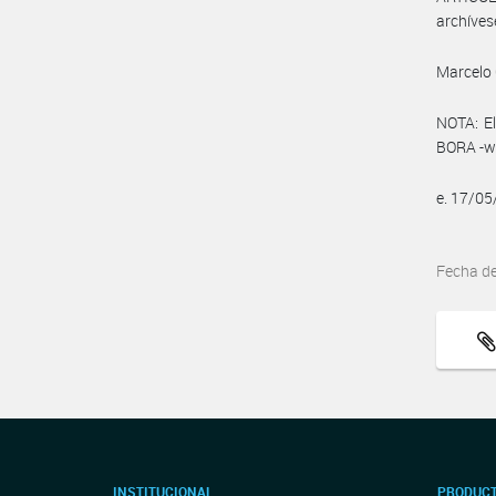
archíves
Marcelo 
NOTA: El
BORA -ww
e. 17/0
Fecha d
INSTITUCIONAL
PRODUCT