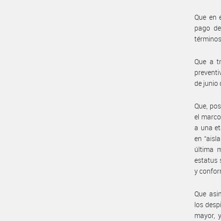
Que en e
pago de
términos
Que a tr
preventi
de junio 
Que, pos
el marco
a una et
en “aisl
última m
estatus 
y confor
Que asi
los desp
mayor, y