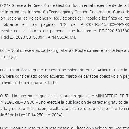
 2º.- Gírese a la Dirección de Gestión Documental dependiente de la 
de Informática, Innovación Tecnológica y Gestión Documental. Cumplid
ción Nacional de Relaciones y Regulaciones del Trabajo a los fines del reg
o obrante en las paginas 1/2 del RE-2020-50158002-APN-
amente con el listado de personal que luce en el RE-2020-50158
 del EX-2020-50158094- -APN-SSGA#MT.
 3º.- Notifíquese a las partes signatarias. Posteriormente, procédase a 
nte legajo.
 4°.-Establécese que el acuerdo homologado por el Artículo 1° de la
ón, será considerado como acuerdo marco de carácter colectivo sin perj
individual del personal afectado.
O 5°.- Hágase saber que en el supuesto que este MINISTERIO DE 
 SEGURIDAD SOCIAL no efectúe la publicación de carácter gratuito de
do y de esta Resolución, resultará aplicable lo establecido en el terce
ulo 5° de la Ley N° 14.250 (t.o. 2004).
 6º.- Comuníquese, publíquese, dése a la Dirección Nacional del Registro 