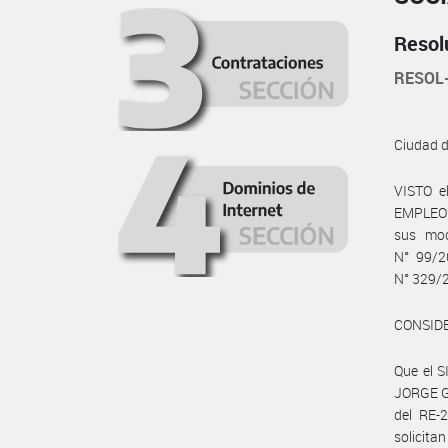
Resol
RESOL
Ciudad 
VISTO e
EMPLEO Y
sus mod
N° 99/2
N° 329/2
CONSID
Que el 
JORGE G
del RE-
solicita