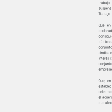
trabajo,
suspensi
Trabajo.
Que, en
declara
consigui
públicas
conjunt
sindical
interés 
conjunto
empresa
Que, en
establec
celebrac
el acuer
que afec