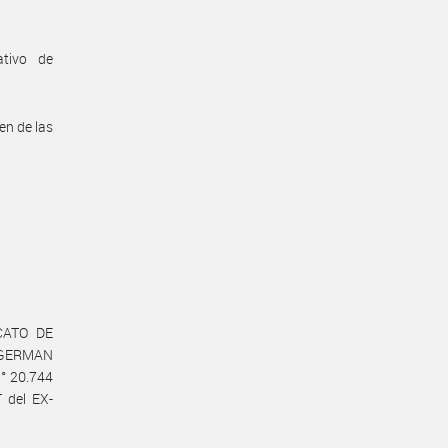
ativo de
en de las
ICATO DE
 GERMAN
N° 20.744
 del EX-