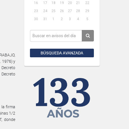
16
17
18
19
20
21
22
23
24
25
26
27
28
29
30
31
1
2
3
4
5
BÚSQUEDA AVANZADA
TRABAJO,
. 1976) y
 Decreto
 Decreto
la firma
inas 1/2
T, donde