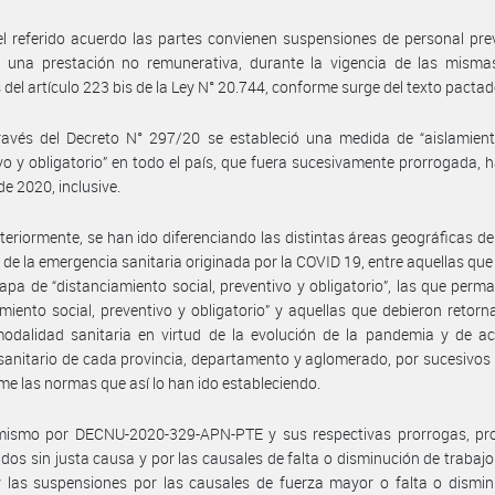
l referido acuerdo las partes convienen suspensiones de personal pre
 una prestación no remunerativa, durante la vigencia de las mismas
 del artículo 223 bis de la Ley N° 20.744, conforme surge del texto pactad
avés del Decreto N° 297/20 se estableció una medida de “aislamiento
vo y obligatorio” en todo el país, que fuera sucesivamente prorrogada, h
de 2020, inclusive.
teriormente, se han ido diferenciando las distintas áreas geográficas del
 de la emergencia sanitaria originada por la COVID 19, entre aquellas qu
apa de “distanciamiento social, preventivo y obligatorio”, las que perm
amiento social, preventivo y obligatorio” y aquellas que debieron retorn
odalidad sanitaria en virtud de la evolución de la pandemia y de ac
sanitario de cada provincia, departamento y aglomerado, por sucesivos
me las normas que así lo han ido estableciendo.
mismo por DECNU-2020-329-APN-PTE y sus respectivas prorrogas, pro
idos sin justa causa y por las causales de falta o disminución de trabajo
 las suspensiones por las causales de fuerza mayor o falta o dismin