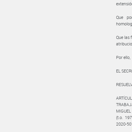
extensió
Que por
homolog
Que las 
atribuci
Por ello,
EL SECR
RESUELV
ARTÍCUL
TRABAJ
MIGUEL (
(t.o. 1
2020-50