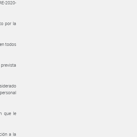
RE-2020-
to por la
 en todos
 prevista
nsiderado
 personal
n que le
ión a la