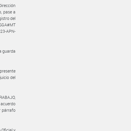
Dirección
o, pase a
istro del
SSGA#MT
023-APN-
la guarda
 presente
uicio del
TRABAJO,
l acuerdo
r párrafo
Oficial y