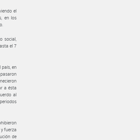
viendo el
, en los
o.
 social,
asta el 7
 país, en
e pasaron
anecieron
ar a ésta
uerdo al
 periodos
hibieron
 y fuerza
ución de