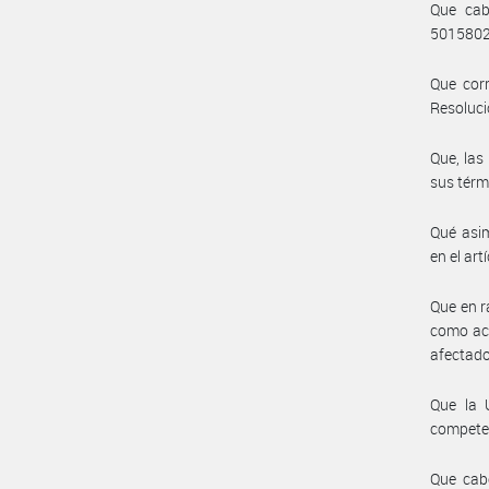
Que cab
50158023
Que corr
Resoluci
Que, las
sus térm
Qué asim
en el art
Que en r
como acu
afectado
Que la 
compete
Que cab