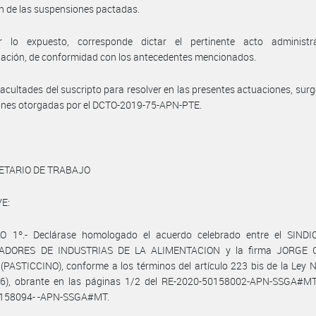
n de las suspensiones pactadas.
 lo expuesto, corresponde dictar el pertinente acto administr
ación, de conformidad con los antecedentes mencionados.
facultades del suscripto para resolver en las presentes actuaciones, surg
ones otorgadas por el DCTO-2019-75-APN-PTE.
ETARIO DE TRABAJO
E:
O 1º.- Declárase homologado el acuerdo celebrado entre el SIND
ADORES DE INDUSTRIAS DE LA ALIMENTACION y la firma JORGE
PASTICCINO), conforme a los términos del artículo 223 bis de la Ley 
976), obrante en las páginas 1/2 del RE-2020-50158002-APN-SSGA#MT
158094- -APN-SSGA#MT.