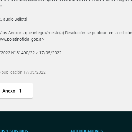
e.
Claudio Bellotti
/los Anexo/s que integra/n este(a) Resolución se publican en la edició
w.boletinoficial.gob.ar-
5/2022 N° 31490/22 v. 17/05/2022
e publicación 17/05/2022
Anexo - 1
OS Y SERVICIOS
AUTENTICACIONES