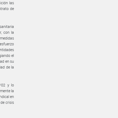
ición las
ntrato de
anitaria
, con la
s medidas
 esfuerzo
ntidades
giando el
dad en su
dad de la
/02 y lo
amente la
ndical en
de crisis