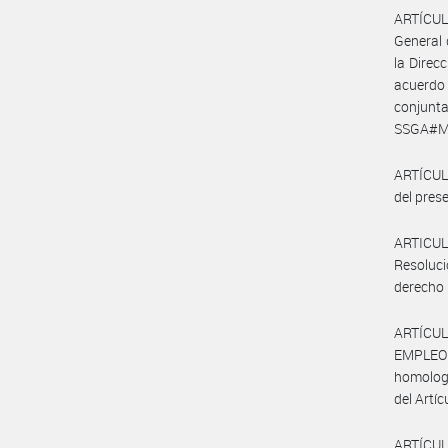
ARTÍCULO
General 
la Direc
acuerd
conjunt
SSGA#MT
ARTÍCULO
del prese
ARTICULO
Resoluci
derecho 
ARTÍCUL
EMPLEO Y
homologa
del Artíc
ARTÍCULO