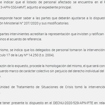
e indicar que el listado de personal afectado se encuentra en el 
-APN-SSGA#MT, adjunto al expediente principal.
esponde hacer saber a las partes que deberán ajustarse a lo dispues
ón Ministerial N° 207/2020 y sus modificatorias.
 partes intervinientes acreditan la representación que invisten y ratifican
inos el acuerdo de referencia.
ismo, se indica que los delegados de personal tomaron la intervención
ículo 17 de la Ley Nº 14.250 (t.o. 2004).
azón de lo expuesto, procede la homologación del mismo, el que será co
erdo marco de carácter colectivo sin perjuicio del derecho individual del
.
Unidad de Tratamiento de Situaciones de Crisis tomó la intervenció
.
e tener presente lo dispuesto en el DECNU-2020-529-APN-PTE en relac