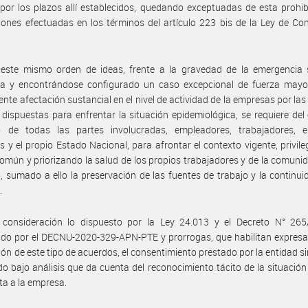
 por los plazos allí establecidos, quedando exceptuadas de esta prohib
ones efectuadas en los términos del artículo 223 bis de la Ley de Co
 este mismo orden de ideas, frente a la gravedad de la emergencia s
da y encontrándose configurado un caso excepcional de fuerza mayor
ente afectación sustancial en el nivel de actividad de la empresas por la
 dispuestas para enfrentar la situación epidemiológica, se requiere del
o de todas las partes involucradas, empleadores, trabajadores, e
es y el propio Estado Nacional, para afrontar el contexto vigente, privile
común y priorizando la salud de los propios trabajadores y de la comuni
, sumado a ello la preservación de las fuentes de trabajo y la continui
.
 consideración lo dispuesto por la Ley 24.013 y el Decreto N° 265
ido por el DECNU-2020-329-APN-PTE y prorrogas, que habilitan expres
ión de este tipo de acuerdos, el consentimiento prestado por la entidad si
do bajo análisis que da cuenta del reconocimiento tácito de la situación 
ta a la empresa.