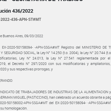
ución 436/2022
-2022-436-APN-ST#MT
de Buenos Aires, 09/03/2022
l EX-2020-50158094- -APN-SSGA#MT Registro del MINISTERIO DE 
 SEGURIDAD SOCIAL, la Ley N° 14.250 (t.o. 2004), la Ley N° 20.744 (t.o
ificatorias, Ley N° 24.013, la Ley N° 27.541 reglamentada por el
019, el Decreto N° 297/2020 con sus modificatorias y ampliatorios,
020 y sus respectivas prorrogas, y
ERANDO:
SINDICATO DE TRABAJADORES DE INDUSTRIAS DE LA ALIMENTACION y 
ERMAN MIGUEL (PASTICCINO), han celebrado un acuerdo obrante a pág
2020-50158002-APN-SSGA#MT del EX-2020-50158094- -APN-SSGA#M
n su homologación.