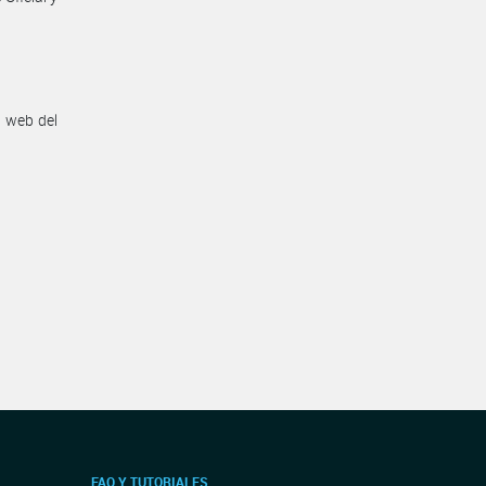
n web del
FAQ Y TUTORIALES