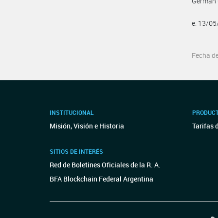
German 
e. 13/0
Fecha d
INSTITUCIONAL
PRODUCT
Misión, Visión e Historia
Tarifas 
SITIOS DE INTERÉS
Red de Boletines Oficiales de la R. A.
BFA Blockchain Federal Argentina