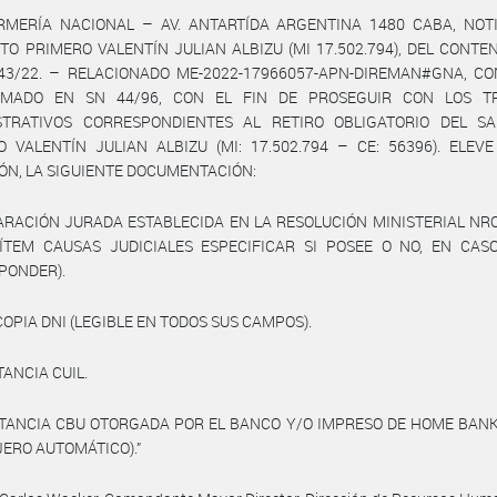
RMERÍA NACIONAL – AV. ANTARTÍDA ARGENTINA 1480 CABA, NOTI
O PRIMERO VALENTÍN JULIAN ALBIZU (MI 17.502.794), DEL CONTE
43/22. – RELACIONADO ME-2022-17966057-APN-DIREMAN#GNA, C
MADO EN SN 44/96, CON EL FIN DE PROSEGUIR CON LOS T
STRATIVOS CORRESPONDIENTES AL RETIRO OBLIGATORIO DEL S
 VALENTÍN JULIAN ALBIZU (MI: 17.502.794 – CE: 56396). ELEV
ÓN, LA SIGUIENTE DOCUMENTACIÓN:
ARACIÓN JURADA ESTABLECIDA EN LA RESOLUCIÓN MINISTERIAL NR
 ÍTEM CAUSAS JUDICIALES ESPECIFICAR SI POSEE O NO, EN CAS
PONDER).
COPIA DNI (LEGIBLE EN TODOS SUS CAMPOS).
TANCIA CUIL.
STANCIA CBU OTORGADA POR EL BANCO Y/O IMPRESO DE HOME BANK
ERO AUTOMÁTICO).”