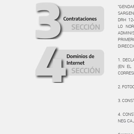
“GENDA
SARGENT
DRH 12
LO NOR
ADMINI
PRIMERO
DIRECCI
1. DECL
(EN EL
CORRES
2. FOTO
3. CONS
4. CON
NEG CAJ