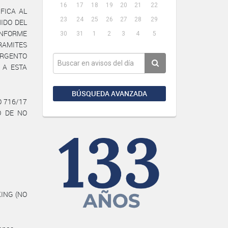
16
17
18
19
20
21
22
FICA AL
23
24
25
26
27
28
29
NIDO DEL
ONFORME
30
31
1
2
3
4
5
RAMITES
ARGENTO
E A ESTA
BÚSQUEDA AVANZADA
O 716/17
O DE NO
ING (NO