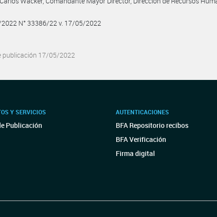
Carlos Wacker, Comandante Mayor Director, Dirección de Recursos Hum
5/2022 N° 33386/22 v. 17/05/2022
e publicación 17/05/2022
OS Y SERVICIOS
AUTENTICACIONES
de Publicación
BFA Repositorio recibos
BFA Verificación
Firma digital