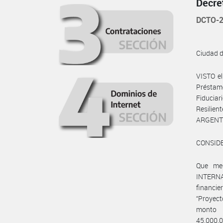
Decre
DCTO-2
Ciudad 
VISTO e
Préstam
Fiducia
Resilie
ARGENTI
CONSID
Que me
INTERN
financie
“Proyect
monto 
45.000.0