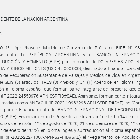
IDENTE DE LA NACIÓN ARGENTINA
A:
O 1º.- Apruébase el Modelo de Convenio de Préstamo BIRF N° 9
arse entre la REPÚBLICA ARGENTINA y el BANCO INTERNACI
TRUCCIÓN Y FOMENTO (BIRF) por un monto de DÓLARES ESTADOUN
A Y CINCO MILLONES (USD 45.000.000), destinado a financiar parcial
o de Recuperación Sustentable de Paisajes y Medios de Vida en Argen
e SEIS (6) artículos, TRES (3) Anexos y UN (1) Apéndice, en idioma in
ón al idioma español, que forman parte integrante del presente decr
 (IF-2022-24550976-APN-SSRFID#SAE). Asimismo, forman parte integran
e medida como ANEXO II (IF-2022-19962296-APN-SSRFID#SAE) las “Con
es para el Financiamiento del BANCO INTERNACIONAL DE RECONSTR
(BIRF): Financiamiento de Proyectos de Inversión” de fecha 14 de dic
chas de revisión: 1° de agosto de 2020, 21 de diciembre de 2020, 1° de
° de enero de 2022), en idioma inglés y su traducción al idioma españo
II (IF-2022-22241007-APN-SSRFID#SAE) el “Reglamento de Adquisici