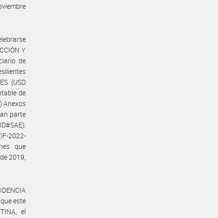
noviembre
lebrarse
UCCIÓN Y
iario de
ilientes
ES (USD
ntable de
2) Anexos
man parte
ID#SAE).
IF-2022-
ones que
 de 2019,
ESIDENCIA
 que este
TINA, el