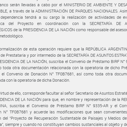
Banco serán llevadas a cabo por el MINISTERIO DE AMBIENTE Y DE
BLE, a través de la ADMINISTRACIÓN DE PARQUES NACIONALES. Asim
a dependencia tendrá a su cargo la realización de actividades de ev
égica del Proyecto en coordinación con la SECRETARÍA DE 
GICOS de la PRESIDENCIA DE LA NACIÓN como responsable del aseso
metodológico.
formalización de esta operación requiere que la REPÚBLICA ARGENTIN
r de Prestataria y por intermedio de la SECRETARÍA DE ASUNTOS ESTR
RESIDENCIA DE LA NACIÓN, suscriba el Convenio de Préstamo BIRF N° 
o toda otra documentación relacionada con la operatoria de dicho Pr
a el Convenio de Donación N° TF0B7681, así como toda otra docum
ada con la operatoria de dicha Donación.
virtud de ello, corresponde facultar al señor Secretario de Asuntos Estrat
IDENCIA DE LA NACIÓN para que, en nombre y representación de la R
NA, suscriba el Convenio de Préstamo BIRF N° 9335-AR y el Con
n N° TF0B7681 y acuerde las modificaciones que sean convenientes
n del “Proyecto de Recuperación Sustentable de Paisajes y Medios de
a”, siempre y cuando no constituyan cambios sustanciales al objeto y d