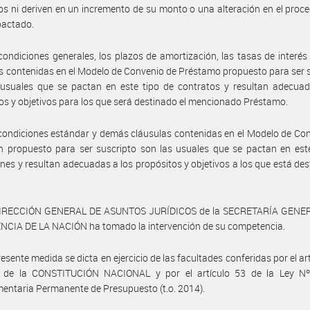
os ni deriven en un incremento de su monto o una alteración en el proc
 pactado.
condiciones generales, los plazos de amortización, las tasas de interé
s contenidas en el Modelo de Convenio de Préstamo propuesto para ser 
 usuales que se pactan en este tipo de contratos y resultan adecuad
os y objetivos para los que será destinado el mencionado Préstamo.
condiciones estándar y demás cláusulas contenidas en el Modelo de Co
 propuesto para ser suscripto son las usuales que se pactan en este
nes y resultan adecuadas a los propósitos y objetivos a los que está des
DIRECCIÓN GENERAL DE ASUNTOS JURÍDICOS de la SECRETARÍA GENER
NCIA DE LA NACIÓN ha tomado la intervención de su competencia.
resente medida se dicta en ejercicio de las facultades conferidas por el art
1 de la CONSTITUCIÓN NACIONAL y por el artículo 53 de la Ley Nº
ntaria Permanente de Presupuesto (t.o. 2014).