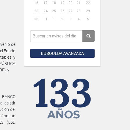
16
17
18
19
20
21
22
23
24
25
26
27
28
29
30
31
1
2
3
4
5
venio de
el Fondo
BÚSQUEDA AVANZADA
tables y
EPÚBLICA
F), y
l BANCO
asistir
ución del
a” por un
ES (USD