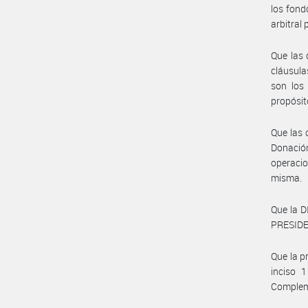
los fond
arbitral
Que las 
cláusula
son los
propósit
Que las 
Donación
operacio
misma.
Que la 
PRESIDE
Que la p
inciso 
Compleme