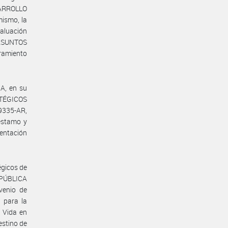
SARROLLO
ismo, la
aluación
ASUNTOS
ramiento
A, en su
ATÉGICOS
9335-AR,
éstamo y
entación
égicos de
EPÚBLICA
venio de
 para la
 Vida en
estino de