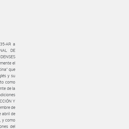
335-AR a
ONAL DE
IDENSES
mente el
tina” que
glés y su
eto como
te de la
diciones
UCCIÓN Y
iembre de
 abril de
l, y como
ones del