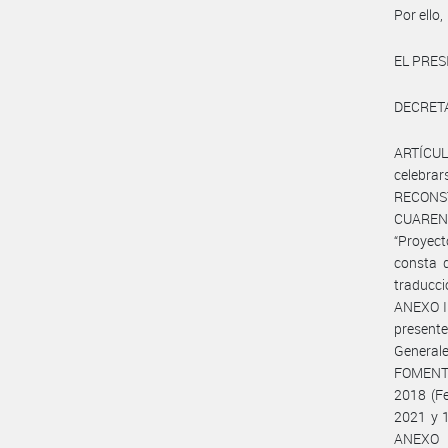
Por ello,
EL PRES
DECRET
ARTÍCUL
celebr
RECONS
CUARENT
“Proyect
consta d
traducci
ANEXO I
present
General
FOMENTO 
2018 (Fe
2021 y 1
ANEXO I