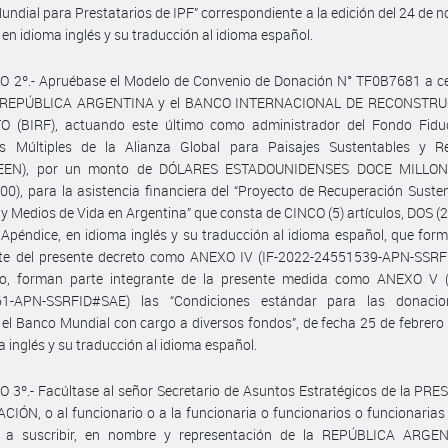
ndial para Prestatarios de IPF” correspondiente a la edición del 24 de 
 en idioma inglés y su traducción al idioma español.
O 2º.- Apruébase el Modelo de Convenio de Donación N° TF0B7681 a ce
a REPÚBLICA ARGENTINA y el BANCO INTERNACIONAL DE RECONSTR
 (BIRF), actuando este último como administrador del Fondo Fiduc
s Múltiples de la Alianza Global para Paisajes Sustentables y Res
EEN), por un monto de DÓLARES ESTADOUNIDENSES DOCE MILLON
00), para la asistencia financiera del “Proyecto de Recuperación Suste
 y Medios de Vida en Argentina” que consta de CINCO (5) artículos, DOS (
 Apéndice, en idioma inglés y su traducción al idioma español, que for
nte del presente decreto como ANEXO IV (IF-2022-24551539-APN-SSRF
o, forman parte integrante de la presente medida como ANEXO V (
1-APN-SSRFID#SAE) las “Condiciones estándar para las donaci
el Banco Mundial con cargo a diversos fondos”, de fecha 25 de febrero
a inglés y su traducción al idioma español.
 3º.- Facúltase al señor Secretario de Asuntos Estratégicos de la PR
CIÓN, o al funcionario o a la funcionaria o funcionarios o funcionarias
, a suscribir, en nombre y representación de la REPÚBLICA ARGEN