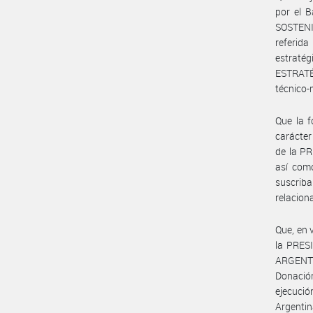
por el 
SOSTENI
referid
estrat
ESTRATÉ
técnico-
Que la 
carácte
de la P
así com
suscrib
relacion
Que, en 
la PRES
ARGENTI
Donació
ejecució
Argentin