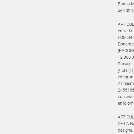
Banco Mu
de 2020,
ARTÍCUL
entre l
FOMENTO
Donante
(PROGR
12.000.0
Paisajes
y UN (1)
integra
Asimism
2455186
concede 
en idiom
ARTÍCULO
DE LA NA
designe