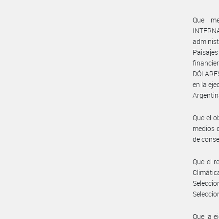
Que me
INTERN
adminis
Paisaj
financi
DÓLARES
en la ej
Argentin
Que el o
medios d
de conse
Que el r
Climátic
Selecci
Seleccio
Que la e