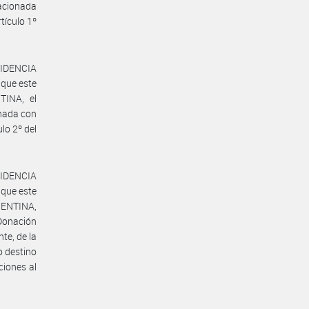
acionada
tículo 1º
ESIDENCIA
 que este
TINA, el
nada con
lo 2º del
ESIDENCIA
 que este
RGENTINA,
Donación
te, de la
o destino
ciones al