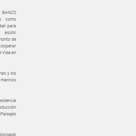
l BANCO
do como
bal para
asistir
monto de
cooperar
e Vida en
mas y los
y marinos
siliencia
roducción
Paisajes
 otorgado