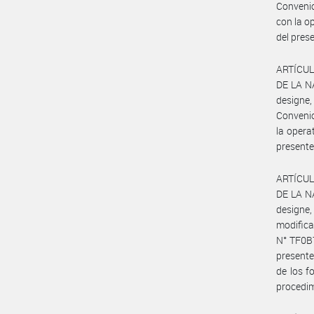
Conveni
con la o
del pres
ARTÍCULO
DE LA NA
designe
Conveni
la opera
presente
ARTÍCULO
DE LA NA
designe,
modific
N° TF0B7
presente
de los f
procedim