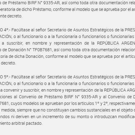
o de Préstamo BIRF N° 9335-AR, así como toda otra documentación rel
peratoria de dicho Préstamo, conforme al modelo que se aprueba por el ar
ente decreto.
 4º.- Facúltase al señor Secretario de Asuntos Estratégicos de la PR
CIÓN, o al funcionario o a la funcionaria o funcionarios o funcionarias
, a suscribir, en nombre y representación de la REPÚBLICA ARGEN
o de Donación N° TF0B7681, así como toda otra documentación relacio
toria de dicha Donación, conforme al modelo que se aprueba por el artícu
 decreto.
 5º.- Facúltase al señor Secretario de Asuntos Estratégicos de la PR
CIÓN, o al funcionario o a la funcionaria o funcionarios o funcionarias
 a convenir y suscribir, en nombre y representación de la REPÚBLICA A
aciones al Convenio de Préstamo BIRF N° 9335-AR y al Convenio de 
681, cuyos modelos se aprueban por los artículos 1º y 2º, respectivamen
 medida, siempre que no constituyan cambios sustanciales en el objeto 
ondos ni deriven en un incremento de su monto o introduzcan modifica
iento arbitral pactado.