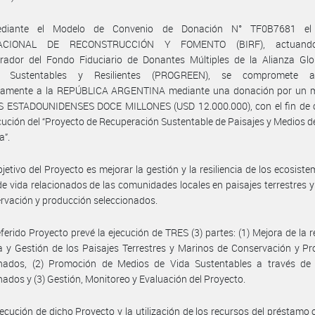
diante el Modelo de Convenio de Donación N° TF0B7681 e
ACIONAL DE RECONSTRUCCIÓN Y FOMENTO (BIRF), actuan
trador del Fondo Fiduciario de Donantes Múltiples de la Alianza Glo
es Sustentables y Resilientes (PROGREEN), se compromete a 
eramente a la REPÚBLICA ARGENTINA mediante una donación por un 
 ESTADOUNIDENSES DOCE MILLONES (USD 12.000.000), con el fin de 
ecución del “Proyecto de Recuperación Sustentable de Paisajes y Medios d
a”.
bjetivo del Proyecto es mejorar la gestión y la resiliencia de los ecosiste
e vida relacionados de las comunidades locales en paisajes terrestres 
rvación y producción seleccionados.
eferido Proyecto prevé la ejecución de TRES (3) partes: (1) Mejora de la re
a y Gestión de los Paisajes Terrestres y Marinos de Conservación y P
onados, (2) Promoción de Medios de Vida Sustentables a través de 
nados y (3) Gestión, Monitoreo y Evaluación del Proyecto.
jecución de dicho Proyecto y la utilización de los recursos del préstamo