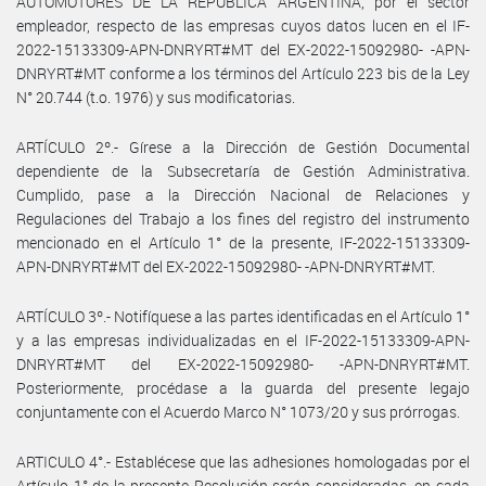
AUTOMOTORES DE LA REPÚBLICA ARGENTINA, por el sector
empleador, respecto de las empresas cuyos datos lucen en el IF-
2022-15133309-APN-DNRYRT#MT del EX-2022-15092980- -APN-
DNRYRT#MT conforme a los términos del Artículo 223 bis de la Ley
N° 20.744 (t.o. 1976) y sus modificatorias.
ARTÍCULO 2º.- Gírese a la Dirección de Gestión Documental
dependiente de la Subsecretaría de Gestión Administrativa.
Cumplido, pase a la Dirección Nacional de Relaciones y
Regulaciones del Trabajo a los fines del registro del instrumento
mencionado en el Artículo 1° de la presente, IF-2022-15133309-
APN-DNRYRT#MT del EX-2022-15092980- -APN-DNRYRT#MT.
ARTÍCULO 3º.- Notifíquese a las partes identificadas en el Artículo 1°
y a las empresas individualizadas en el IF-2022-15133309-APN-
DNRYRT#MT del EX-2022-15092980- -APN-DNRYRT#MT.
Posteriormente, procédase a la guarda del presente legajo
conjuntamente con el Acuerdo Marco N° 1073/20 y sus prórrogas.
ARTICULO 4°.- Establécese que las adhesiones homologadas por el
Artículo 1° de la presente Resolución serán consideradas, en cada