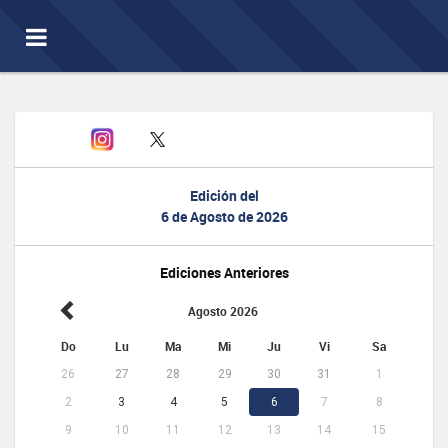
Toggle
navigation
Edición del
6 de Agosto de 2026
Ediciones Anteriores
Agosto 2026
Do
Lu
Ma
Mi
Ju
Vi
Sa
26
27
28
29
30
31
1
2
3
4
5
6
7
8
9
10
11
12
13
14
15