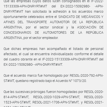
Que las empresas cuyos datos lucen consignados en el IF-2022-
15133309-APN-DNRYRT#MT del EX-2022-15092980- -APN-
DNRYRT#MT han solicitado la adhesión a los acuerdos marco
oportunamente celebrados entre el SINDICATO DE MECÁNICOS Y
AFINES DEL TRANSPORTE AUTOMOTOR DE LA REPÚBLICA
ARGENTINA, por el sector sindical y la ASOCIACIÓN DE
CONCESIONARIOS DE AUTOMOTORES DE LA REPÚBLICA
ARGENTINA, por el sector empleador.
Que dichas empresas han acompañado el listado de personal
afectado, el cual se encuentra individualizado conforme el detalle
del cuadro obrante en el IF-2022-15133309-APN-DNRYRT#MT del
EX-2022-15092980- -APN-DNRYRT#MT.
Que el acuerdo marco fue homologado por RESOL-2020-792-APN-
ST#MT, quedano registrado bajo el Acuerdo N° 1073/20.
Que las sucesivas prórrogas fueron homogoladas por RESOL-2020-
814-APN-ST#MT, RESOL-2020-1029-APN-ST#MT, RESOL-2020-
1523-APN-ST#MT, RESOL-2021-1706-APN-ST#MT, y RESOL-2021-