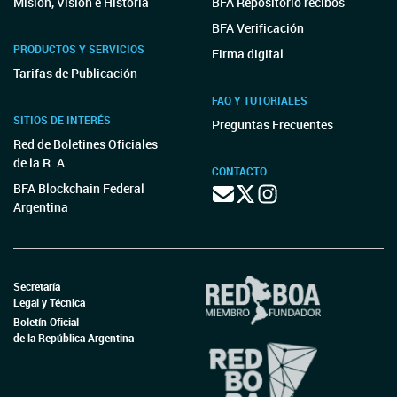
Misión, Visión e Historia
BFA Repositorio recibos
BFA Verificación
PRODUCTOS Y SERVICIOS
Firma digital
Tarifas de Publicación
FAQ Y TUTORIALES
SITIOS DE INTERÉS
Preguntas Frecuentes
Red de Boletines Oficiales
de la R. A.
CONTACTO
BFA Blockchain Federal
Argentina
Secretaría
Legal y Técnica
Boletín Oficial
de la República Argentina