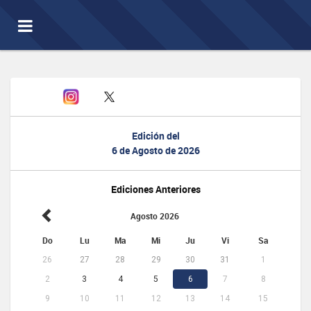
Toggle
navigation
Edición del
6 de Agosto de 2026
Ediciones Anteriores
Agosto 2026
Do
Lu
Ma
Mi
Ju
Vi
Sa
26
27
28
29
30
31
1
2
3
4
5
6
7
8
9
10
11
12
13
14
15