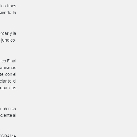
los fines
siendo la
rdar y la
-jurídico-
ico Final
rganismos
e; con el
lante el
cupan las
a Técnica
iente al
PROGRAMA