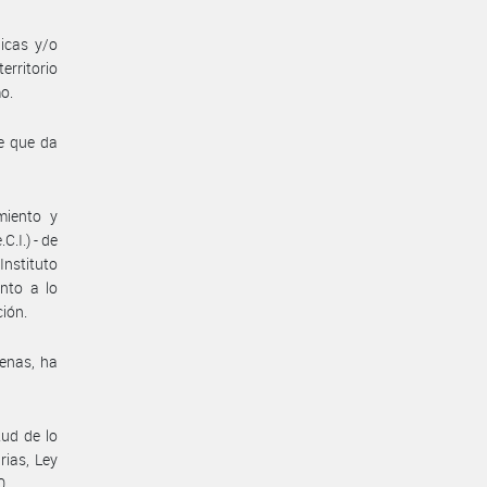
icas y/o
rritorio
mo.
be que da
miento y
.I.) - de
Instituto
nto a lo
ción.
genas, ha
tud de lo
rias, Ley
0.