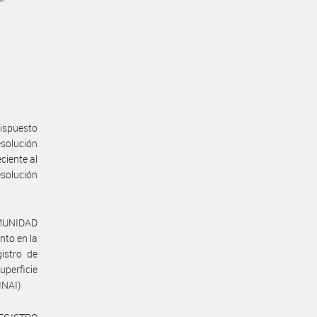
dispuesto
esolución
iente al
esolución
OMUNIDAD
to en la
istro de
perficie
INAI)