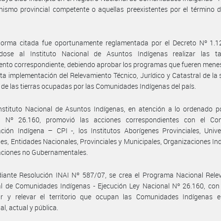
nismo provincial competente o aquellas preexistentes por el término 
norma citada fue oportunamente reglamentada por el Decreto Nº 1.1
dose al Instituto Nacional de Asuntos Indígenas realizar las t
ento correspondiente, debiendo aprobar los programas que fueren mene
cta implementación del Relevamiento Técnico, Jurídico y Catastral de la 
 de las tierras ocupadas por las Comunidades Indígenas del país.
nstituto Nacional de Asuntos Indígenas, en atención a lo ordenado p
l Nº 26.160, promovió las acciones correspondientes con el Co
ación Indígena – CPI -, los Institutos Aborígenes Provinciales, Univ
es, Entidades Nacionales, Provinciales y Municipales, Organizaciones In
aciones no Gubernamentales.
iante Resolución INAI Nº 587/07, se crea el Programa Nacional Rele
ial de Comunidades Indígenas - Ejecución Ley Nacional Nº 26.160, con 
r y relevar el territorio que ocupan las Comunidades Indígenas 
al, actual y pública.