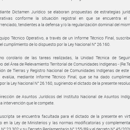
iante Dictamen Jurídico se elaboran propuestas de estrategias juríd
trativas conforme la situación registral en que se encuentra el te
rrenciado, tendientes a la defensa y/o la regularización dominial del mis
quipo Técnico Operativo, a través de un Informe Técnico Final, suscri
el cumplimiento de lo dispuesto por la Ley Nacional N° 26.160.
o corolario de las tareas realizadas, la Unidad Técnica de Segui
o del Área de Relevamiento Territorial de Comunidades Indígenas - (Re.Te.C
ción de Tierras y Registro Nacional de Comunidades Indígenas de este 
l evalúa, mediante Informe Técnico Final, que se ha dado cumplimie
 por la Ley Nacional N° 26.160, sugiriendo el dictado de la presente resolu
irección de Asuntos Jurídicos del Instituto Nacional de Asuntos Indí
a intervención que le compete.
uscripta se encuentra facultada para el dictado de la presente en vir
o en la Ley de Ministerios y las normas modificatorias y complementa
 N° 23.302 y su Decreto Reglamentario N° 155/89 y el decreto N° 45/202