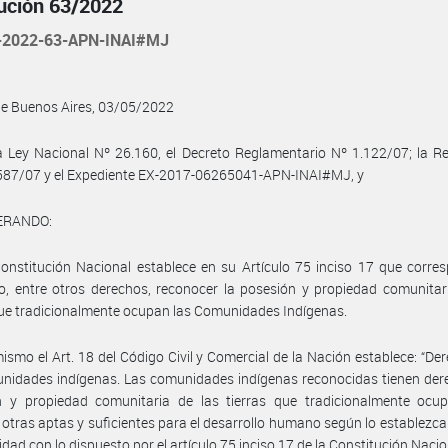
ución 63/2022
-2022-63-APN-INAI#MJ
de Buenos Aires, 03/05/2022
a Ley Nacional Nº 26.160, el Decreto Reglamentario Nº 1.122/07; la R
 587/07 y el Expediente EX-2017-06265041-APN-INAI#MJ, y
ERANDO:
onstitución Nacional establece en su Artículo 75 inciso 17 que corre
, entre otros derechos, reconocer la posesión y propiedad comunitar
que tradicionalmente ocupan las Comunidades Indígenas.
ismo el Art. 18 del Código Civil y Comercial de la Nación establece: “De
nidades indígenas. Las comunidades indígenas reconocidas tienen der
n y propiedad comunitaria de las tierras que tradicionalmente ocu
 otras aptas y suficientes para el desarrollo humano según lo establezca l
dad con lo dispuesto por el artículo 75 inciso 17 de la Constitución Nacio