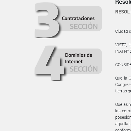
Resol
RESOL
Ciudad 
VISTO, l
INAI Nº
CONSID
Que la C
Congreso
tierras 
Que asim
las comu
posesió
aquellas
conformi