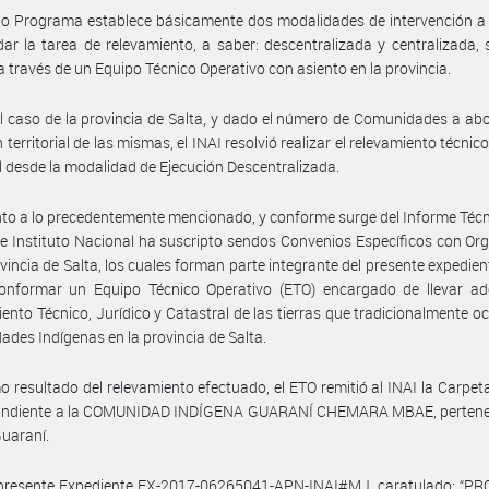
o Programa establece básicamente dos modalidades de intervención a 
ar la tarea de relevamiento, a saber: descentralizada y centralizada, 
a través de un Equipo Técnico Operativo con asiento en la provincia.
l caso de la provincia de Salta, y dado el número de Comunidades a abo
 territorial de las mismas, el INAI resolvió realizar el relevamiento técnico
l desde la modalidad de Ejecución Descentralizada.
to a lo precedentemente mencionado, y conforme surge del Informe Técn
ste Instituto Nacional ha suscripto sendos Convenios Específicos con O
ovincia de Salta, los cuales forman parte integrante del presente expedient
conformar un Equipo Técnico Operativo (ETO) encargado de llevar ade
ento Técnico, Jurídico y Catastral de las tierras que tradicionalmente o
des Indígenas en la provincia de Salta.
 resultado del relevamiento efectuado, el ETO remitió al INAI la Carpet
ondiente a la COMUNIDAD INDÍGENA GUARANÍ CHEMARA MBAE, pertenec
uaraní.
 presente Expediente EX-2017-06265041-APN-INAI#MJ, caratulado: “