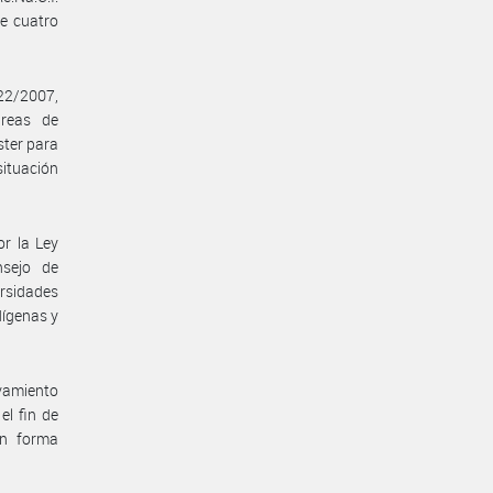
de cuatro
22/2007,
areas de
ster para
situación
or la Ley
nsejo de
ersidades
dígenas y
vamiento
el fin de
en forma