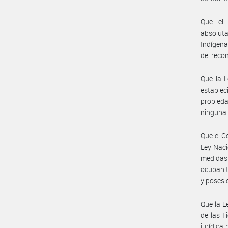
Que el 
absolut
Indígena
del reco
Que la L
establec
propied
ninguna 
Que el C
Ley Naci
medidas
ocupan t
y posesi
Que la L
de las T
jurídica