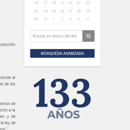
16
17
18
19
20
21
22
23
24
25
26
27
28
29
30
31
1
2
3
4
5
esolución
BÚSQUEDA AVANZADA
sponde al
ia de las
rechos de
echo a la
pan y de
a ley, de
nal.”