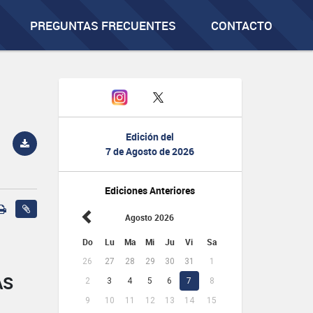
PREGUNTAS FRECUENTES
CONTACTO
Edición del
7 de Agosto de 2026
Ediciones Anteriores
Agosto 2026
Do
Lu
Ma
Mi
Ju
Vi
Sa
26
27
28
29
30
31
1
AS
2
3
4
5
6
7
8
9
10
11
12
13
14
15