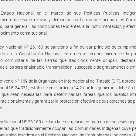
Estado Nacional en el marco de sus Políticas Publicas Indíge
amente necesario relevar y demarcar las tierras que ocupan las Com
s, para generar las condiciones tendientes a la instrumentación y efect
nocimiento constitucional.
ey Nacional Nº 26.160 se sancionó a fin de dar principio de cumplimi
ido en la Constitución Nacional en orden al reconocimiento de la po
ad comunitaria de las tierras que tradicionalmente ocupan, destac
de ellas será enajenable, transmisible ni susceptible de gravámenes o e
onvenio Nº 169 de la Organización Internacional del Trabajo (OIT), aproba
onal Nº 24.071, establece en el artículo 14.2 que los gobiernos deberán 
 que sean necesarias para determinar las tareas que los pueblos int
radicionalmente y garantizar la protección efectiva de sus derechos de 
ón.
ey Nacional Nº 26.160 declara la emergencia en materia de posesión y 
ierras que tradicionalmente ocupan las Comunidades Indígenas cuya p
 haya sido inscripta en el Registro Nacional de Comunidades Indígenas - R