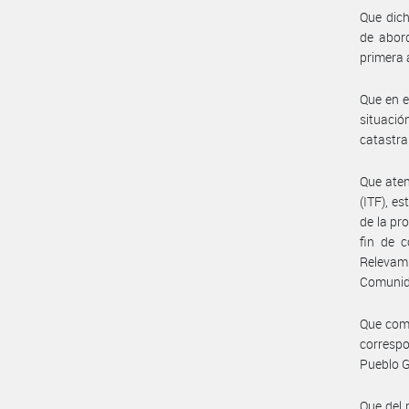
Que dich
de abord
primera 
Que en e
situación
catastra
Que aten
(ITF), e
de la pr
fin de 
Relevami
Comunida
Que como
corresp
Pueblo G
Que del