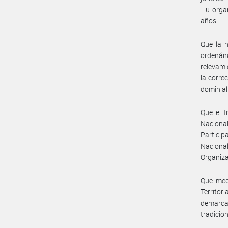
- u orga
años.
Que la 
ordenán
relevami
la corre
dominial
Que el I
Naciona
Particip
Nacional
Organiz
Que med
Territor
demarca
tradicion