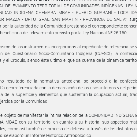
L RELEVAMIENTO TERRITORIAL DE COMUNIDADES INDÍGENAS - LEY N
NIDAD INDÍGENA CHEMARA MBAE - PUEBLO GUARANÍ - LOCALIDA
R MAZZA - DPTO. GRAL. SAN MARTIN - PROVINCIA DE SALTA”, sur
a por la autoridad de la Comunidad prestando el correspondiente conse
 beneficiaria del relevamiento previsto por la Ley Nacional Nº 26.160.
ismo de los instrumentos incorporados al expediente de referencia se ve
ón del Cuestionario Socio-Comunitario Indígena (CUESCI), la confecc
a y el Croquis, siendo éste último el que da cuenta de la dinámica territor
o resultado de la normativa antedicha, se procedió a la confecci
fía georreferenciada con la demarcación de los usos internos y del perí
a de la superficie y elementos que sustentan la ocupación actual, trad
ejercida por la Comunidad.
el objeto de manifestar la íntima relación de la COMUNIDAD INDÍGENA
 MBAE con su territorio, en cuanto a su historia, sus aspectos mate
ales, como así también el proceso de defensa a través de los distintos 
os, se elaboró un Informe Histórico Antropológico.