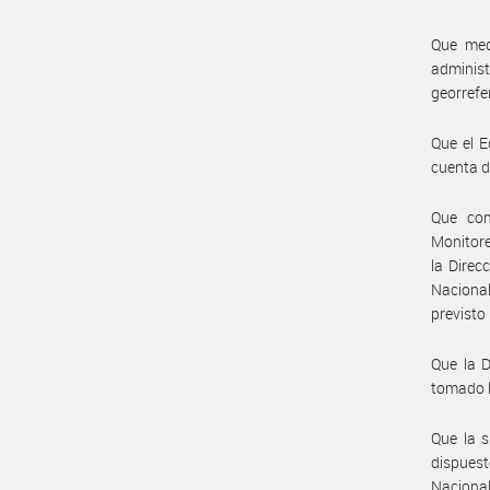
Que med
adminis
georrefe
Que el E
cuenta d
Que com
Monitore
la Direc
Naciona
previsto
Que la D
tomado l
Que la s
dispuest
Nacional