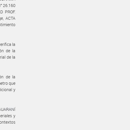
° 26.160
D PROF.
ge, ACTA
ntimiento
rifica la
ión de la
ial de la
ón de la
metro que
icional y
 GUARANÍ
riales y
contextos