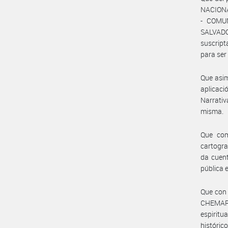
NACIONA
- COMU
SALVADO
suscript
para ser
Que asim
aplicaci
Narrativ
misma.
Que com
cartogra
da cuent
pública 
Que con 
CHEMARA
espiritu
históric