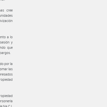
nas cree
unidades
ivización
ento a lo
sesión y
ando que
mbargos.
do por la
tomar las
eresados
propiedad
propiedad
ersonería
e.Na.C.I.