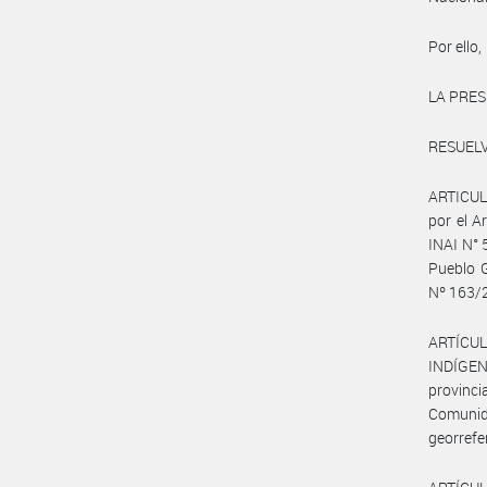
Por ello,
LA PRES
RESUELV
ARTICULO
por el A
INAI N°
Pueblo G
Nº 163/2
ARTÍCULO
INDÍGEN
provinc
Comunid
georref