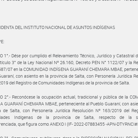
IDENTA DEL INSTITUTO NACIONAL DE ASUNTOS INDÍGENAS
E:
 1°.- Dése por cumplido el Relevamiento Técnico, Jurídico y Catastral 
rtículo 3° de la Ley Nacional Nº 26.160, Decreto PEN N° 1122/07 y la R
 587/07 en la COMUNIDAD INDÍGENA GUARANÍ CHEMARA MBAE, pertenec
uaraní, con asiento en la provincia de Salta, con Personería Jurídica R
019 del Registro de Comunidades Indígenas de la provincia de Salta.
 2°.- Reconócese la ocupación actual, tradicional y pública de la C
A GUARANÍ CHEMARA MBAE, perteneciente al Pueblo Guaraní, con asien
ia de Salta, con Personería Jurídica Resolución Nº 163/2019 del Reg
ades Indígenas de la provincia de Salta, respecto de la su
erenciada, que figura como ANEXO I (IF- 2022-07883455 -APN-DTYRNCI#