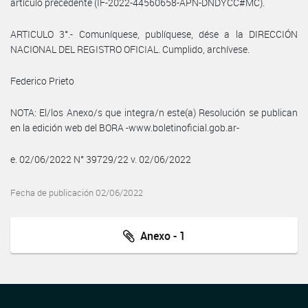
artículo precedente (IF-2022-44560658-APN-DNDYCC#MC).
ARTICULO 3°.- Comuníquese, publíquese, dése a la DIRECCIÓN
NACIONAL DEL REGISTRO OFICIAL. Cumplido, archívese.
Federico Prieto
NOTA: El/los Anexo/s que integra/n este(a) Resolución se publican
en la edición web del BORA -www.boletinoficial.gob.ar-
e. 02/06/2022 N° 39729/22 v. 02/06/2022
Fecha de publicación 02/06/2022
Anexo - 1