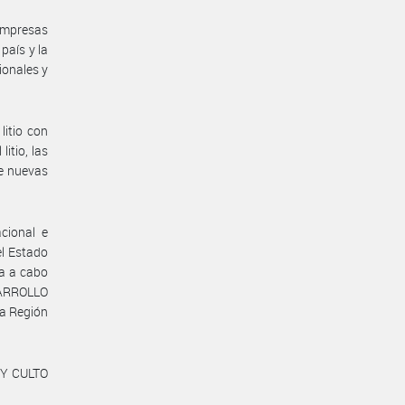
empresas
país y la
ionales y
litio con
itio, las
de nuevas
cional e
el Estado
va a cabo
ARROLLO
la Región
 Y CULTO