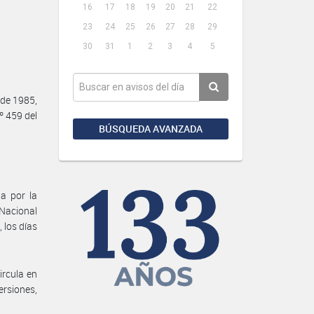
16
17
18
19
20
21
22
23
24
25
26
27
28
29
30
31
1
2
3
4
5
 de 1985,
º 459 del
BÚSQUEDA AVANZADA
a por la
 Nacional
 los días
ircula en
ersiones,