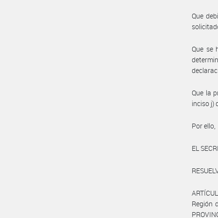
Que debi
solicitad
Que se h
determi
declarac
Que la p
inciso j
Por ello,
EL SECR
RESUELV
ARTÍCULO
Región d
PROVIN