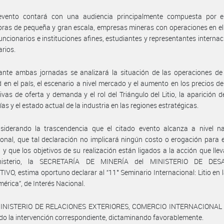
evento contará con una audiencia principalmente compuesta por 
ras de pequeña y gran escala, empresas mineras con operaciones en el 
funcionarios e instituciones afines, estudiantes y representantes internac
rios.
nte ambas jornadas se analizará la situación de las operaciones de 
d en el país, el escenario a nivel mercado y el aumento en los precios del l
ivas de oferta y demanda y el rol del Triángulo del Litio, la aparición 
as y el estado actual de la industria en las regiones estratégicas.
siderando la trascendencia que el citado evento alcanza a nivel na
ional, que tal declaración no implicará ningún costo o erogación para 
 y que los objetivos de su realización están ligados a la acción que lle
nisterio, la SECRETARÍA DE MINERÍA del MINISTERIO DE DES
VO, estima oportuno declarar al “11° Seminario Internacional: Litio en 
érica”, de Interés Nacional.
MINISTERIO DE RELACIONES EXTERIORES, COMERCIO INTERNACIONAL
o la intervención correspondiente, dictaminando favorablemente.