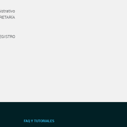
istrativo
CRETARÍA
REGISTRO
FAQ Y TUTORIALES