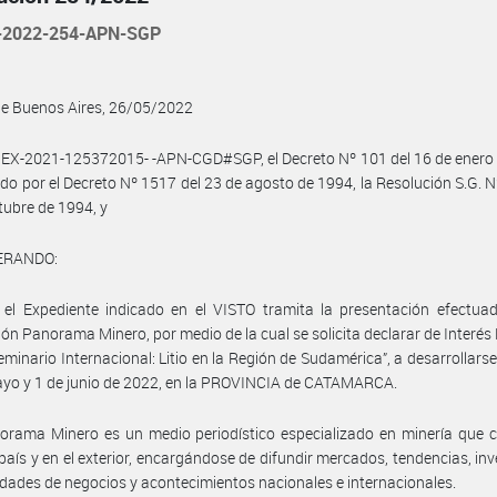
-2022-254-APN-SGP
de Buenos Aires, 26/05/2022
 EX-2021-125372015- -APN-CGD#SGP, el Decreto Nº 101 del 16 de enero
do por el Decreto Nº 1517 del 23 de agosto de 1994, la Resolución S.G. N
tubre de 1994, y
ERANDO:
el Expediente indicado en el VISTO tramita la presentación efectuad
ión Panorama Minero, por medio de la cual se solicita declarar de Interés
Seminario Internacional: Litio en la Región de Sudamérica”, a desarrollarse,
yo y 1 de junio de 2022, en la PROVINCIA de CATAMARCA.
rama Minero es un medio periodístico especializado en minería que c
país y en el exterior, encargándose de difundir mercados, tendencias, inv
dades de negocios y acontecimientos nacionales e internacionales.