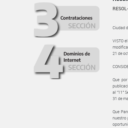
RESOL
Ciudad 
VISTO el
modifica
21 de oc
CONSID
Que por 
publicac
al “11° 
31 de ma
Que Pano
nuestro 
oportuni