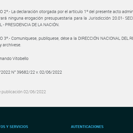
 2º.- La declaración otorgada por el artículo 1º del presente acto admin
ará ninguna erogación presupuestaria para la Jurisdicción 20.01- SE
 - PRESIDENCIA DE LA NACIÓN.
O 3º.- Comuníquese, publíquese, dése a la DIRECCIÓN NACIONAL DEL 
y archívese.
rnando Vitobello
6/2022 N° 39682/22 v. 02/06/2022
e publicación 02/06/2022
OS Y SERVICIOS
AUTENTICACIONES