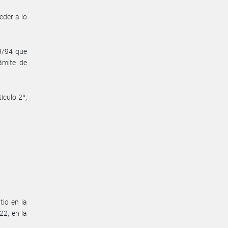
eder a lo
9/94 que
ámite de
ículo 2º,
tio en la
22, en la