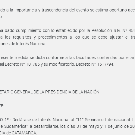
do a la importancia y trascendencia del evento se estima oportuno acc
o.
a dado cumplimiento con lo establecido por la Resolución S.G. Nº 45
na los requisitos y procedimientos a los que se debe ajustar el tr
iones de Interés Nacional.
resente medida se dicta conforme a las facultades conferidas por el art
) del Decreto Nº 101/85 y su modificatorio, Decreto Nº 1517/94.
ETARIO GENERAL DE LA PRESIDENCIA DE LA NACIÓN
E:
 1º.- Declárase de Interés Nacional al “11° Seminario Internacional: Li
e Sudamérica”, a desarrollarse, los días 31 de mayo y 1 de junio de 20
CIA de CATAMARCA.