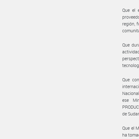
Que el 
proveedo
región, 
comunita
Que dura
activida
perspect
tecnologí
Que con
internac
Nacional
ese Mi
PRODUCTI
de Sudam
Que el 
ha tomad