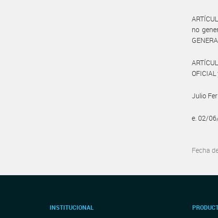
ARTÍCULO
no gener
GENERAL
ARTÍCUL
OFICIAL 
Julio Fe
e. 02/0
Fecha d
INSTITUCIONAL
PRODUCT